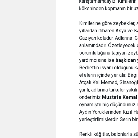
karıştırmamalıyız. Kimilerin
kökeninden kopmanın bir uzan
Kimilerine göre zeybekler, A
yıllardan itibaren Asya ve 
Gaziyan koludur. Adlarına 
anlamındadır. Özetleyecek 
sorumluluğunu taşıyan ze
yardımcısına ise
başkızan
Bedrettin isyanı olduğunu k
efelerin içinde yer alır. Bir
Atçalı Kel Memed, Sinanoğl
şanlı, adlarına türküler yakı
önderimiz
Mustafa Kemal 
oynamıştır hiç düşündünüz m
Aydın Yörüklerinden Kızıl H
yerleştirilmişlerdir. Serin bi
Renkli kâğıtlar, balonlarla