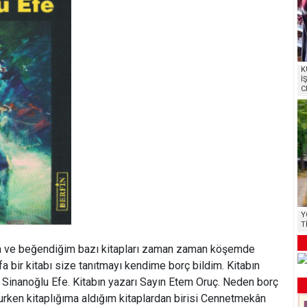
K
İ
C
Y
T
 ve beğendiğim bazı kitapları zaman zaman köşemde
a bir kitabı size tanıtmayı kendime borç bildim. Kitabın
i Sinanoğlu Efe. Kitabın yazarı Sayın Etem Oruç. Neden borç
rken kitaplığıma aldığım kitaplardan birisi Cennetmekân