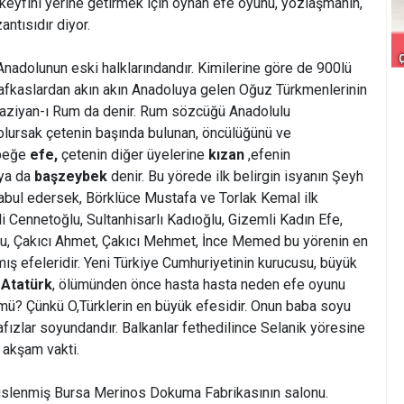
 keyfini yerine getirmek için oynan efe oyunu, yozlaşmanın,
tısıdır diyor.
nadolunun eski halklarındandır. Kimilerine göre de 900lü
Kafkaslardan akın akın Anadoluya gelen Oğuz Türkmenlerinin
 Gaziyan-ı Rum da denir. Rum sözcüğü Anadolulu
olursak çetenin başında bulunan, öncülüğünü ve
ybeğe
efe,
çetenin diğer üyelerine
kızan
,efenin
ya da 
başzeybek
denir. Bu yörede ilk belirgin isyanın Şeyh
abul edersek, Börklüce Mustafa ve Torlak Kemal ilk
gili Cennetoğlu, Sultanhisarlı Kadıoğlu, Gizemli Kadın Efe,
u, Çakıcı Ahmet, Çakıcı Mehmet, İnce Memed bu yörenin en
lmış efeleridir. Yeni Türkiye Cumhuriyetinin kurucusu, büyük
Atatürk
, ölümünden önce hasta hasta neden efe oyunu
ü? Çünkü O,Türklerin en büyük efesidir. Onun baba soyu
afızlar soyundandır. Balkanlar fethedilince Selanik yöresine
r akşam vakti.
 süslenmiş Bursa Merinos Dokuma Fabrikasının salonu.