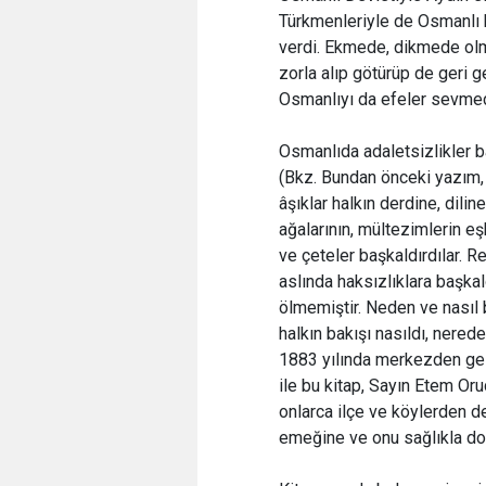
Türkmenleriyle de Osmanlı h
verdi. Ekmede, dikmede olm
zorla alıp götürüp de geri g
Osmanlıyı da efeler sevmed
Osmanlıda adaletsizlikler 
(Bkz. Bundan önceki yazım,
âşıklar halkın derdine, dili
ağalarının, mültezimlerin eş
ve çeteler başkaldırdılar. R
aslında haksızlıklara başkald
ölmemiştir. Neden ve nasıl
halkın bakışı nasıldı, nered
1883 yılında merkezden gelen
ile bu kitap, Sayın Etem Oru
onlarca ilçe ve köylerden der
emeğine ve onu sağlıkla dola