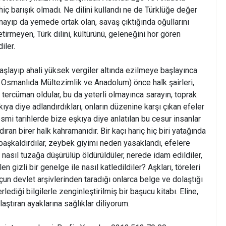
iç barışık olmadı. Ne dilini kullandı ne de Türklüğe değer
ayıp da yemede ortak olan, savaş çıktığında oğullarını
etirmeyen, Türk dilini, kültürünü, geleneğini hor gören
iler.
başlayıp ahali yüksek vergiler altında ezilmeye başlayınca
 Osmanlıda Mültezimlik ve Anadolum) önce halk şairleri,
ne tercüman oldular, bu da yeterli olmayınca sarayın, toprak
kıya diye adlandırdıkları, onların düzenine karşı çıkan efeler
esmi tarihlerde bize eşkıya diye anlatılan bu cesur insanlar
ıran birer halk kahramanıdır. Bir kaçı hariç hiç biri yatağında
 başkaldırdılar, zeybek giyimi neden yasaklandı, efelere
e nasıl tuzağa düşürülüp öldürüldüler, nerede idam edildiler,
 gizli bir genelge ile nasıl katledildiler? Aşkları, töreleri
çun devlet arşivlerinden taradığı onlarca belge ve dolaştığı
lediği bilgilerle zenginleştirilmiş bir başucu kitabı. Eline,
ştıran ayaklarına sağlıklar diliyorum.