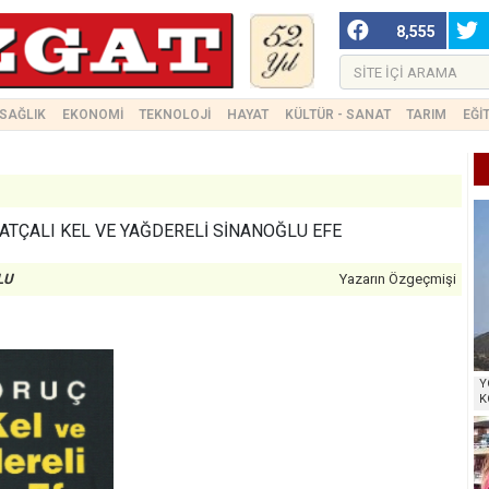
8,555
SAĞLIK
EKONOMİ
TEKNOLOJİ
HAYAT
KÜLTÜR - SANAT
TARIM
EĞİ
ATÇALI KEL VE YAĞDERELİ SİNANOĞLU EFE
LU
Yazarın Özgeçmişi
Y
K