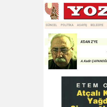
GÜNCEL
POLİTİKA
ASAYİŞ
BELEDİYE
A'DAN Z'YE
A.Kadir ÇAPANOĞ