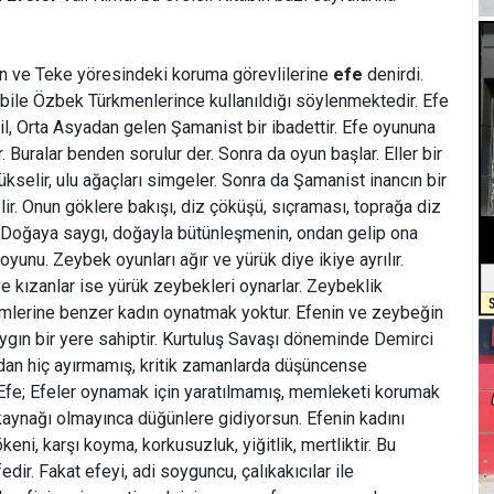
ın ve Teke yöresindeki koruma görevlilerine
efe
denirdi.
le Özbek Türkmenlerince kullanıldığı söylenmektedir. Efe
l, Orta Asyadan gelen Şamanist bir ibadettir. Efe oyununa
. Buralar benden sorulur der. Sonra da oyun başlar. Eller bir
yükselir, ulu ağaçları simgeler. Sonra da Şamanist inancın bir
ir. Onun göklere bakışı, diz çöküşü, sıçraması, toprağa diz
r. Doğaya saygı, doğayla bütünleşmenin, ondan gelip ona
unu. Zeybek oyunları ağır ve yürük diye ikiye ayrılır.
ve kızanlar ise yürük zeybekleri oynarlar. Zeybeklik
emlerine benzer kadın oynatmak yoktur. Efenin ve zeybeğin
ygın bir yere sahiptir. Kurtuluş Savaşı döneminde Demirci
an hiç ayırmamış, kritik zamanlarda düşüncense
 Efe; Efeler oynamak için yaratılmamış, memleketi korumak
r kaynağı olmayınca düğünlere gidiyorsun. Efenin kadını
eni, karşı koyma, korkusuzluk, yiğitlik, mertliktir. Bu
edir. Fakat efeyi, adi soyguncu, çalıkakıcılar ile