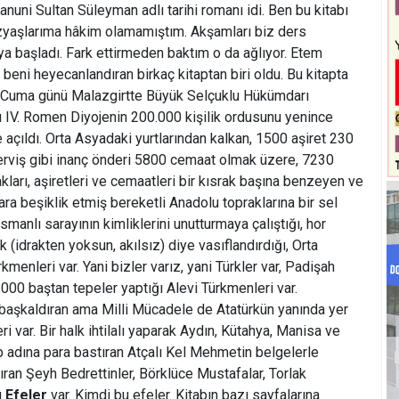
Kanuni Sultan Süleyman adlı tarihi romanı idi. Ben bu kitabı
zyaşlarıma hâkim olamamıştım. Akşamları biz ders
a başladı. Fark ettirmeden baktım o da ağlıyor. Etem
 beni heyecanlandıran birkaç kitaptan biri oldu. Bu kitapta
 Cuma günü Malazgirtte Büyük Selçuklu Hükümdarı
 IV. Romen Diyojenin 200.000 kişilik ordusunu yenince
e açıldı. Orta Asyadaki yurtlarından kalkan, 1500 aşiret 230
erviş gibi inanç önderi 5800 cemaat olmak üzere, 7230
ları, aşiretleri ve cemaatleri bir kısrak başına benzeyen ve
lara beşiklik etmiş bereketli Anadolu topraklarına bir sel
 Osmanlı sarayının kimliklerini unutturmaya çalıştığı, hor
k (idrakten yoksun, akılsız) diye vasıflandırdığı, Orta
menleri var. Yani bizler varız, yani Türkler var, Padişah
.000 baştan tepeler yaptığı Alevi Türkmenleri var.
 başkaldıran ama Milli Mücadele de Atatürkün yanında yer
i var. Bir halk ihtilalı yaparak Aydın, Kütahya, Manisa ve
dip adına para bastıran Atçalı Kel Mehmetin belgelerle
ıran Şeyh Bedrettinler, Börklüce Mustafalar, Torlak
ı
Efeler
var. Kimdi bu efeler. Kitabın bazı sayfalarına