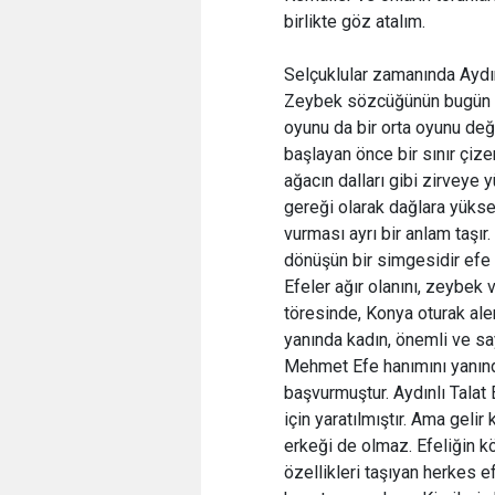
birlikte göz atalım.
Selçuklular zamanında Ayd
Zeybek sözcüğünün bugün bi
oyunu da bir orta oyunu deği
başlayan önce bir sınır çizer
ağacın dalları gibi zirveye 
gereği olarak dağlara yüksel
vurması ayrı bir anlam taşı
dönüşün bir simgesidir efe oy
Efeler ağır olanını, zeybek 
töresinde, Konya oturak al
yanında kadın, önemli ve sa
Mehmet Efe hanımını yanınd
başvurmuştur. Aydınlı Talat
için yaratılmıştır. Ama geli
erkeği de olmaz. Efeliğin kök
özellikleri taşıyan herkes ef