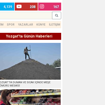
4,139
208
167
TİM
SPOR
YAZARLAR
KÜNYE
İLETİŞİM
Yozgat'ta Günün Haberleri
OZGAT’TA DUMAN VE SICAK İÇİNDE MEŞE
ÖMÜRÜ MESAİSİ