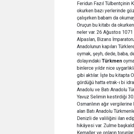
Feridun Fazıl Tülbentçinin 
okurken bazı yerlerinde gö
çalışırken babam da okumay
Oruçun bu kitabı da okurken
neler var. 26 Ağustos 1071
Alpaslan, Bizans İmparatoru
Anadolunun kapıları Türkler
oymak, şeyh, dede, baba, d
dolayındaki
Türkmen
oymak
binlerce yıldır nice uygarlık
gibi aktılar. İşte bu kitapta
gördüğü hatta etrak-ı bi idra
Anadolu ve Batı Anadolu Türk
Yavuz Selimin kestirdiği 30
Osmanlının ağır vergilerine
alan Batı Anadolu Türkmenler
Denizli de valiliğini ilan e
hikâyesi var. Zulme başkald
Kemaller ve onların torunlar