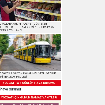
URALLARA AYKIRI FAALİYET GÖSTEREN
ŞLETMELERE TOPLAM 9,9 MİLYON LİRA PARA
EZASI UYGULANDI
OZGAT’A 1 MİLYON DOLAR MALİYETLİ OTOBÜS
İPİ TRAMVAY PROJESİ
YOZGAT'TA 5 GÜNLÜK HAVA DURUMU
YOZGAT İÇİN GÜNÜN NAMAZ VAKİTLERİ