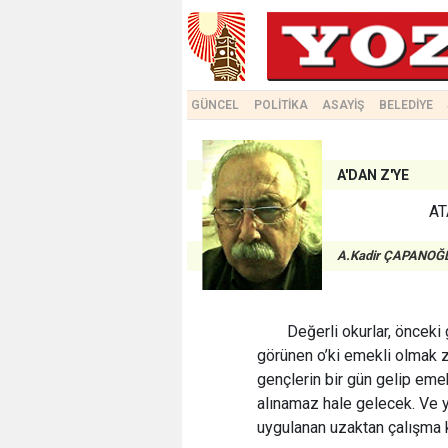
GÜNCEL
POLİTİKA
ASAYİŞ
BELEDİYE
A'DAN Z'YE
AT
A.Kadir ÇAPANOĞ
Değerli okurlar, öncek
görünen o’ki emekli olmak zo
gençlerin bir gün gelip emek
alınamaz hale gelecek. Ve 
uygulanan uzaktan çalışma k