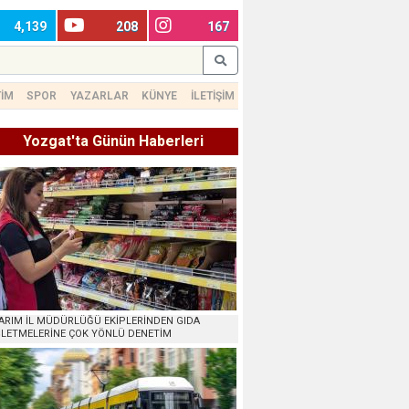
4,139
208
167
TİM
SPOR
YAZARLAR
KÜNYE
İLETİŞİM
Yozgat'ta Günün Haberleri
ARIM İL MÜDÜRLÜĞÜ EKİPLERİNDEN GIDA
ŞLETMELERİNE ÇOK YÖNLÜ DENETİM