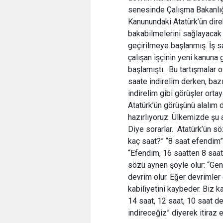
senesinde Çalışma Bakanlığ
Kanunundaki Atatürk’ün direkt
bakabilmelerini sağlayacak 
geçirilmeye başlanmış. İş sa
çalışan işçinin yeni kanuna 
başlamıştı. Bu tartışmalar o
saate indirelim derken, bazı
indirelim gibi görüşler ort
Atatürk’ün görüşünü alalım d
hazırlıyoruz. Ülkemizde şu 
Diye sorarlar. Atatürk’ün sö
kaç saat?” “8 saat efendim” d
“Efendim, 16 saatten 8 saa
sözü aynen şöyle olur: “Genç
devrim olur. Eğer devrimler ç
kabiliyetini kaybeder. Biz 
14 saat, 12 saat, 10 saat d
indireceğiz” diyerek itiraz 