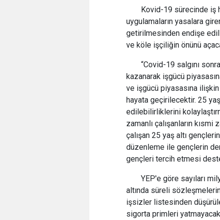
Kovid-19 sürecinde iş 
uygulamaların yasalara girer
getirilmesinden endişe edili
ve köle işçiliğin önünü açac
“Covid-19 salgını sonr
kazanarak işgücü piyasasına g
ve işgücü piyasasına ilişki
hayata geçirilecektir. 25 ya
edilebilirliklerini kolaylaş
zamanlı çalışanların kısmi 
çalışan 25 yaş altı gençler
düzenleme ile gençlerin de
gençleri tercih etmesi dest
YEP'e göre sayıları mil
altında süreli sözleşmeleri
işsizler listesinden düşürül
sigorta primleri yatmayaca