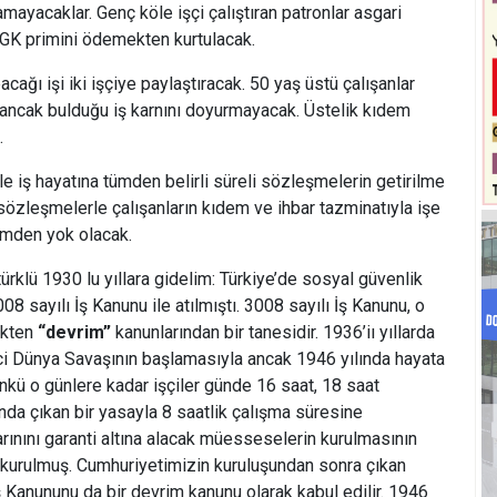
mayacaklar. Genç köle işçi çalıştıran patronlar asgari
 SGK primini ödemekten kurtulacak.
pacağı işi iki işçiye paylaştıracak. 50 yaş üstü çalışanlar
 ancak bulduğu iş karnını doyurmayacak. Üstelik kıdem
.
 iş hayatına tümden belirli süreli sözleşmelerin getirilme
i sözleşmelerle çalışanların kıdem ve ihbar tazminatıyla işe
ümden yok olacak.
türklü 1930 lu yıllara gidelim: Türkiye’de sosyal güvenlik
08 sayılı İş Kanunu ile atılmıştı. 3008 sayılı İş Kanunu, o
ekten
“devrim”
kanunlarından bir tanesidir. 1936’iı yıllarda
i Dünya Savaşının başlamasıyla ancak 1946 yılında hayata
nkü o günlere kadar işçiler günde 16 saat, 18 saat
lında çıkan bir yasayla 8 saatlik çalışma süresine
arınını garanti altına alacak müesseselerin kurulmasının
 kurulmuş. Cumhuriyetimizin kuruluşundan sonra çıkan
ş Kanununu da bir devrim kanunu olarak kabul edilir. 1946