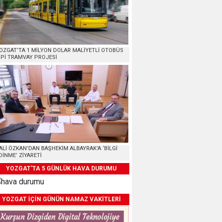
OZGAT’TA 1 MİLYON DOLAR MALİYETLİ OTOBÜS
İPİ TRAMVAY PROJESİ
ALİ ÖZKAN’DAN BAŞHEKİM ALBAYRAK’A ‘BİLGİ
DİNME’ ZİYARETİ
YOZGAT'TA 5 GÜNLÜK HAVA DURUMU
YOZGAT İÇİN GÜNÜN NAMAZ VAKİTLERİ