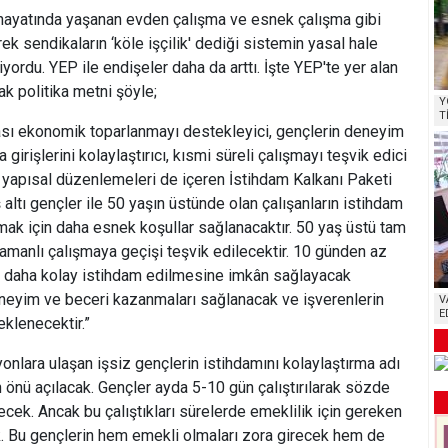
hayatında yaşanan evden çalışma ve esnek çalışma gibi
ek sendikaların ‘köle işçilik' dediği sistemin yasal hale
yordu. YEP ile endişeler daha da arttı. İşte YEP'te yer alan
ak politika metni şöyle;
Y
T
ası ekonomik toparlanmayı destekleyici, gençlerin deneyim
irişlerini kolaylaştırıcı, kısmi süreli çalışmayı teşvik edici
n yapısal düzenlemeleri de içeren İstihdam Kalkanı Paketi
ş altı gençler ile 50 yaşın üstünde olan çalışanların istihdam
tırmak için daha esnek koşullar sağlanacaktır. 50 yaş üstü tam
zamanlı çalışmaya geçişi teşvik edilecektir. 10 günden az
in daha kolay istihdam edilmesine imkân sağlayacak
neyim ve beceri kazanmaları sağlanacak ve işverenlerin
V
E
eklenecektir.”
yonlara ulaşan işsiz gençlerin istihdamını kolaylaştırma adı
n önü açılacak. Gençler ayda 5-10 gün çalıştırılarak sözde
ecek. Ancak bu çalıştıkları sürelerde emeklilik için gereken
k. Bu gençlerin hem emekli olmaları zora girecek hem de