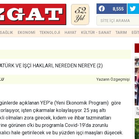
8,555
SAĞLIK
EKONOMİ
TEKNOLOJİ
HAYAT
KÜLTÜR - SANAT
TARIM
EĞİ
ATÜRK VE İŞÇİ HAKLARI, NEREDEN NEREYE (2)
LU
Yazarın Özgeçmişi
i günlerde açıklanan YEP’e (Yeni Ekonomik Program) göre
T
rlaşıyor, işten çıkarmalar kolaylaşıyor. 25 yaş altı
İ
li olmaları zora girecek, kıdem ve ihbar tazminatları
yine görünen o’ki bu programla Covid-19’da zorunlu
alıcı hale getirilecek ve bu yüzden işçi maaşları düşecek.