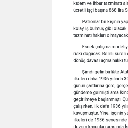
kıdem ve ihbar tazminatı ala
ücretli işçi başına 868 lira
Patronlar bir kişinin ya
kolay iş bulmuş gibi olacak
tazminatı hakları olmayacak
Esnek çalışma modeliyle
riski doğacak. Belirli sürel
dönüş davası açma hakkı t
Şimdi gelin birlikte Ata
ilkeleri daha 1936 yılında 30
günün şartlarına göre, gerç
gündeme gelmişti ama İkinc
geçirilmeye başlanmıştı. Çü
çalışırken, ilk defa 1936 yı
kavuşmuştur. Yine, işçinin y
ilkeleri de 1936 senesinde
devrim kanunları arasında İ