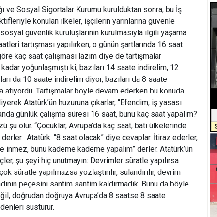
ı ve Sosyal Sigortalar Kurumu kurulduktan sonra, bu İş
ifleriyle konulan ilkeler, işçilerin yarınlarına güvenle
sosyal güvenlik kuruluşlarının kurulmasıyla ilgili yaşama
atleri tartışması yapılırken, o günün şartlarında 16 saat
göre kaç saat çalışması lazım diye de tartışmalar
 kadar yoğunlaşmıştı ki, bazıları 14 saate indirelim, 12
ları da 10 saate indirelim diyor, bazıları da 8 saate
aya atıyordu. Tartışmalar böyle devam ederken bu konuda
iyerek Atatürk’ün huzuruna çıkarlar, “Efendim, iş yasası
anda günlük çalışma süresi 16 saat, bunu kaç saat yapalım?
zü şu olur. “Çocuklar, Avrupa’da kaç saat, batı ülkelerinde
erler. Atatürk: “8 saat olacak” diye cevaplar. İtiraz ederler,
te inmez, bunu kademe kademe yapalım” derler. Atatürk’ün
ler, şu şeyi hiç unutmayın: Devrimler süratle yapılırsa
ok süratle yapılmazsa yozlaştırılır, sulandırılır, devrim
kadının peçesini santim santim kaldırmadık. Bunu da böyle
eğil, doğrudan doğruya Avrupa’da 8 saatse 8 saate
edenleri susturur.