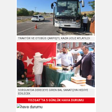
TRAKTÖR VE OTOBÜS ÇARPIŞTI, KAZA UCUZ ATLATILDI
SORGUN’DA DERECEYE GİREN BAL SANATÇIYA HEDİYE
EDİLECEK
YOZGAT'TA 5 GÜNLÜK HAVA DURUMU