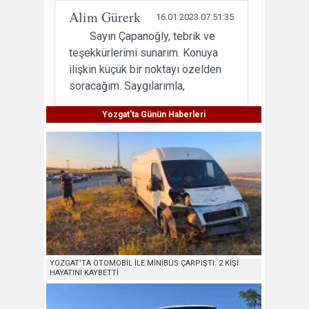
Alim Gürerk
16.01.2023 07:51:35
Sayın Çapanoğly, tebrik ve
teşekkürlerimi sunarım. Konuya
ilişkin küçük bir noktayı özelden
soracağım. Saygılarımla,
Yozgat'ta Günün Haberleri
YOZGAT’TA OTOMOBİL İLE MİNİBÜS ÇARPIŞTI: 2 KİŞİ
HAYATINI KAYBETTİ