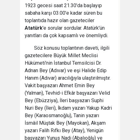
1923 gecesi saat 21.30’da başlayıp
sabaha karşı 03.00’e kadar süren bu
toplantıda hazır olan gazeteciler
Atatürk
'e sorular sordular. Atatürk’ün
yanıtları da çok kapsamlı ve önemliydi.
Söz konusu toplantının daveti, ilgili
gazetecilere Büyük Millet Meclisi
Hükümeti’nin İstanbul Temsilcisi Dr.
Adnan Bey (Adıvar) ve eşi Halide Edip
Hanım (Adıvar) aracılığıyla ulaştırılmıştır.
Vakit başyazarı Ahmet Emin Bey
(Yalman), Tevhid-i Efkâr başyazarı Velid
Bey (Ebüzziya), İleri başyazarı Suphi
Nuri Bey (İleri), İkdam yazarı Yakup Kadri
Bey (Karaosmanoğlu), Tanin yazarı
İsmâil Müştak Bey (Mayokan), Akşam
yazarı Falih Rıfkı Bey (Atay), Yenigün
başyazarı Yunus Nadi (Abalıoğlu) ve