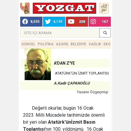
8,555
4,139
208
167
GÜNCEL
POLİTİKA
ASAYİŞ
BELEDİYE
SAĞLIK
EKONOMİ
TEKN
A'DAN Z'YE
ATATÜRK'ÜN İZMİT TOPLANTISI
A.Kadir ÇAPANOĞLU
Yazarın Özgeçmişi
Değerli okurlar, bugün 16 Ocak
2023. Milli Mücadele tarihimizde önemli
bir yeri olan
Atatürk'ün
İzmit Basın
Toplantısı
'nın 100. yıldönümü. 16 Ocak