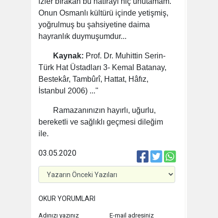
izler bırakan bu hâtırayı hiç unutamam.
Onun Osmanlı kültürü içinde yetişmiş,
yoğrulmuş bu şahsiyetine daima
hayranlık duymuşumdur...
Kaynak:
Prof. Dr. Muhittin Serin-
Türk Hat Üstadları 3- Kemal Batanay,
Bestekâr, Tambûrî, Hattat, Hâfız,
İstanbul 2006) ...''
Ramazanınızın hayırlı, uğurlu,
bereketli ve sağlıklı geçmesi dileğim
ile.
03.05.2020
OKUR YORUMLARI
Adınızı yazınız
E-mail adresiniz