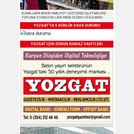
KURALLARA AYKIRI FAALİYET GÖSTEREN İŞLETMELERE
TOPLAM 9,9 MİLYON LİRA PARA CEZASI UYGULANDI
YOZGAT'TA 5 GÜNLÜK HAVA DURUMU
YOZGAT İÇİN GÜNÜN NAMAZ VAKİTLERİ