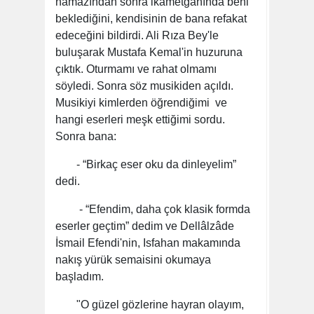
namazından sonra ikametgâhında beni
beklediğini, kendisinin de bana refakat
edeceğini bildirdi. Ali Rıza Bey'le
buluşarak Mustafa Kemal'in huzuruna
çıktık. Oturmamı ve rahat olmamı
söyledi. Sonra söz musikiden açıldı.
Musikiyi kimlerden öğrendiğimi ve
hangi eserleri meşk ettiğimi sordu.
Sonra bana:
- “Birkaç eser oku da dinleyelim”
dedi.
- “Efendim, daha çok klasik formda
eserler geçtim” dedim ve Dellâlzâde
İsmail Efendi'nin, Isfahan makamında
nakış yürük semaisini okumaya
başladım.
"O güzel gözlerine hayran olayım,