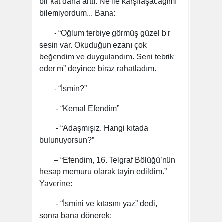
bir kat daha arttı. Ne ile karşılaşacağımı
bilemiyordum... Bana:
- “Oğlum terbiye görmüş güzel bir
sesin var. Okuduğun ezanı çok
beğendim ve duygulandım. Seni tebrik
ederim” deyince biraz rahatladım.
- “İsmin?”
- “Kemal Efendim”
- “Adaşmışız. Hangi kıtada
bulunuyorsun?”
– “Efendim, 16. Telgraf Bölüğü’nün
hesap memuru olarak tayin edildim.”
Yaverine:
- “İsmini ve kıtasını yaz” dedi,
sonra bana dönerek: