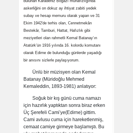
bulunan Karadeniz Boğazı muhafızlığında
askerliğini on dokuz ay ihtiyat zabiti yedek
subay ve hesap memuru olarak yapan ve 31
Ekim 1942'de terhis olan, Cennetmekân
Bestekâr, Tamburi, Hattat, Hafızlık gibi
meziyetleri olan rahmetli Kemal Batanay’ın
Atatürk’ün 1916 yılında 16. kolordu komutanı
olarak Edirne de bulunduğu günlerde yaşadığı
bir anısını sizlerle paylaşıyorum.
Ünlü bir müzisyen olan Kemal
Batanay (Müridoğlu Mehmed
Kemaleddin, 1893-1981) anlatıyor:
Soğuk bir kış günü cuma namazı
için hazırlık yaptıktan sonra biraz erken
Üç Şerefeli Cami'ye(Edirne) gittim.
Cami avlusu cuma için hareketlenmiş,
cemaat camiye girmeye başlamıştı. Bu