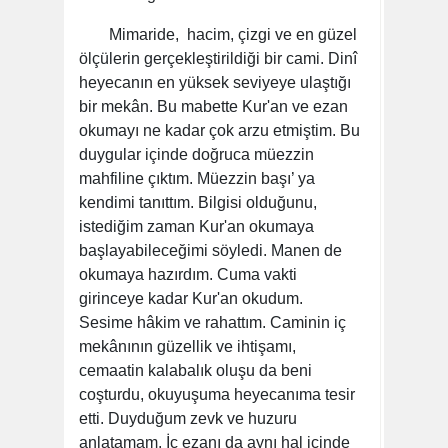
Mimaride, hacim, çizgi ve en güzel
ölçülerin gerçekleştirildiği bir cami. Dinî
heyecanın en yüksek seviyeye ulaştığı
bir mekân. Bu mabette Kur'an ve ezan
okumayı ne kadar çok arzu etmiştim. Bu
duygular içinde doğruca müezzin
mahfiline çıktım. Müezzin başı’ ya
kendimi tanıttım. Bilgisi olduğunu,
istediğim zaman Kur'an okumaya
başlayabileceğimi söyledi. Manen de
okumaya hazırdım. Cuma vakti
girinceye kadar Kur'an okudum.
Sesime hâkim ve rahattım. Caminin iç
mekânının güzellik ve ihtişamı,
cemaatin kalabalık oluşu da beni
coşturdu, okuyuşuma heyecanıma tesir
etti. Duyduğum zevk ve huzuru
anlatamam. İç ezanı da aynı hal içinde