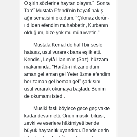
O şirin sözlerine hayran olayım." Sonra
Tab‘î Mustafa Efendi'nin bayatî nakış
ağır semaisini okudum. "Çıkmaz derûn-
ı dilden efendim muhabbetin, Kurbanın
olduğum, bize yok mu mürüvvetin."
Mustafa Kemal de hafif bir sesle
hatasız, usul vurarak bana eşlik etti.
Kendisi, Leylâ Hanım'ın (Saz), hüzzam
makamında: "Harâb-ı intizar oldum
aman gel aman gel Yeter üzme efendim
her zaman gel heman gel" şarkısını
usul vurarak okumaya başladı. Benim
de okumamı istedi.
Musiki faslı böylece gece geç vakte
kadar devam etti. Onun musiki bilgisi,
zevki ve eserlere hâkimiyeti bende
büyük hayranlık uyandırdı. Bende derin