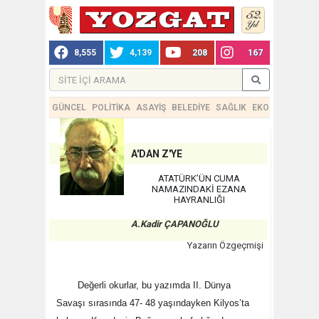
8,555
4,139
208
167
GÜNCEL
POLİTİKA
ASAYİŞ
BELEDİYE
SAĞLIK
EKONOMİ
TEKN
A'DAN Z'YE
ATATÜRK’ÜN CUMA
NAMAZINDAKİ EZANA
HAYRANLIĞI
A.Kadir ÇAPANOĞLU
Yazarın Özgeçmişi
Değerli okurlar, bu yazımda II. Dünya
Savaşı sırasında 47- 48 yaşındayken Kilyos’ta