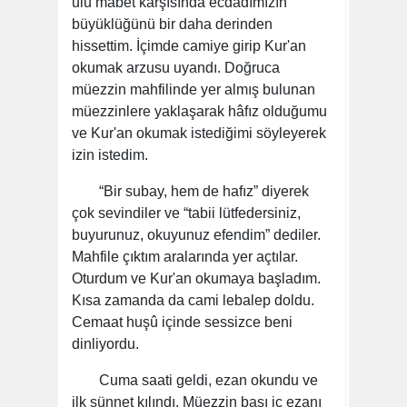
ulu mabet karşısında ecdadımızın
büyüklüğünü bir daha derinden
hissettim. İçimde camiye girip Kur'an
okumak arzusu uyandı. Doğruca
müezzin mahfilinde yer almış bulunan
müezzinlere yaklaşarak hâfız olduğumu
ve Kur'an okumak istediğimi söyleyerek
izin istedim.
“Bir subay, hem de hafız” diyerek
çok sevindiler ve “tabii lütfedersiniz,
buyurunuz, okuyunuz efendim” dediler.
Mahfile çıktım aralarında yer açtılar.
Oturdum ve Kur'an okumaya başladım.
Kısa zamanda da cami lebalep doldu.
Cemaat huşû içinde sessizce beni
dinliyordu.
Cuma saati geldi, ezan okundu ve
ilk sünnet kılındı. Müezzin başı iç ezanı