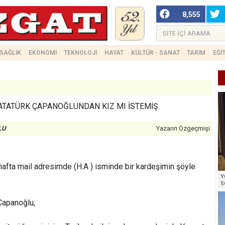
8,555
SAĞLIK
EKONOMİ
TEKNOLOJİ
HAYAT
KÜLTÜR - SANAT
TARIM
EĞİ
ATATÜRK ÇAPANOĞLUNDAN KIZ MI İSTEMİŞ.
LU
Yazarın Özgeçmişi
 hafta mail adresimde (H.A ) isminde bir kardeşimin şöyle
Y
S
Çapanoğlu,