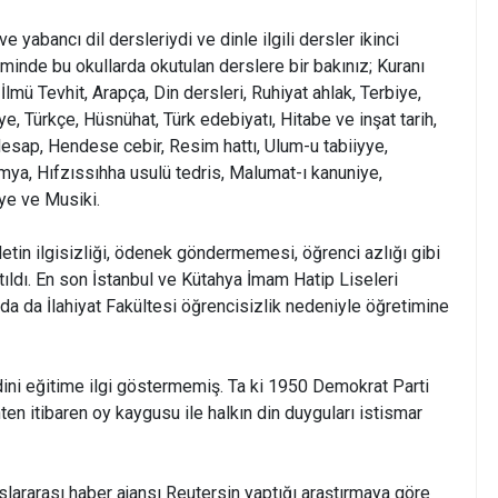
e yabancı dil dersleriydi ve dinle ilgili dersler ikinci
nde bu okullarda okutulan derslere bir bakınız; Kuranı
 İlmü Tevhit, Arapça, Din dersleri, Ruhiyat ahlak, Terbiye,
ye, Türkçe, Hüsnühat, Türk edebiyatı, Hitabe ve inşat tarih,
 Hesap, Hendese cebir, Resim hattı, Ulum-u tabiiyye,
imya, Hıfzıssıhha usulü tedris, Malumat-ı kanuniye,
ye ve Musiki.
tin ilgisizliği, ödenek göndermemesi, öğrenci azlığı gibi
tıldı. En son İstanbul ve Kütahya İmam Hatip Liseleri
nda da İlahiyat Fakültesi öğrencisizlik nedeniyle öğretimine
 dini eğitime ilgi göstermemiş. Ta ki 1950 Demokrat Parti
ihten itibaren oy kaygusu ile halkın din duyguları istismar
lararası haber ajansı Reutersin yaptığı araştırmaya göre