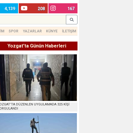
4,139
208
167
TİM
SPOR
YAZARLAR
KÜNYE
İLETİŞİM
Yozgat'ta Günün Haberleri
OZGAT’TA DÜZENLEN UYGULAMADA 325 KİŞİ
ORGULANDI