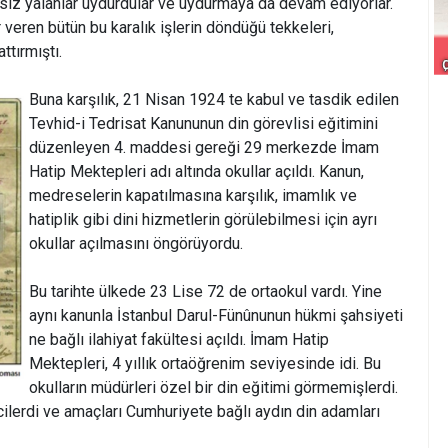
sız yalanlar uydurdular ve uydurmaya da devam ediyorlar.
veren bütün bu karalık işlerin döndüğü tekkeleri,
ttırmıştı.
Buna karşılık, 21 Nisan 1924 te kabul ve tasdik edilen
Tevhid-i Tedrisat Kanununun din görevlisi eğitimini
düzenleyen 4. maddesi gereği 29 merkezde İmam
Hatip Mektepleri adı altında okullar açıldı. Kanun,
medreselerin kapatılmasına karşılık, imamlık ve
hatiplik gibi dini hizmetlerin görülebilmesi için ayrı
okullar açılmasını öngörüyordu.
Bu tarihte ülkede 23 Lise 72 de ortaokul vardı. Yine
aynı kanunla İstanbul Darul-Fünûnunun hükmi şahsiyeti
ne bağlı ilahiyat fakültesi açıldı. İmam Hatip
Mektepleri, 4 yıllık ortaöğrenim seviyesinde idi. Bu
okulların müdürleri özel bir din eğitimi görmemişlerdi.
ilerdi ve amaçları Cumhuriyete bağlı aydın din adamları