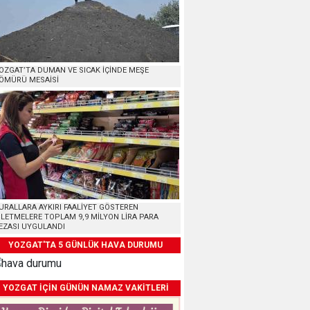
OZGAT’TA DUMAN VE SICAK İÇİNDE MEŞE
ÖMÜRÜ MESAİSİ
URALLARA AYKIRI FAALİYET GÖSTEREN
ŞLETMELERE TOPLAM 9,9 MİLYON LİRA PARA
EZASI UYGULANDI
YOZGAT'TA 5 GÜNLÜK HAVA DURUMU
YOZGAT İÇİN GÜNÜN NAMAZ VAKİTLERİ