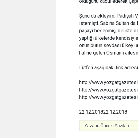
olduğunu kabul ederek Çapano
Şunu da ekleyim. Padişah Va
istemişti. Sabiha Sultan da 
paşayı beğenmiş, birlikte o
yaptığı ülkelerde kendisiyl
onun bütün sevdası ülkeyi a
haline gelen Osmanlı ailesi
Lütfen aşağıdaki link adresi
http://www.yozgatgazetes
http://www.yozgatgazetes
http://www.yozgatgazetes
22.12.2018
22.12.2018