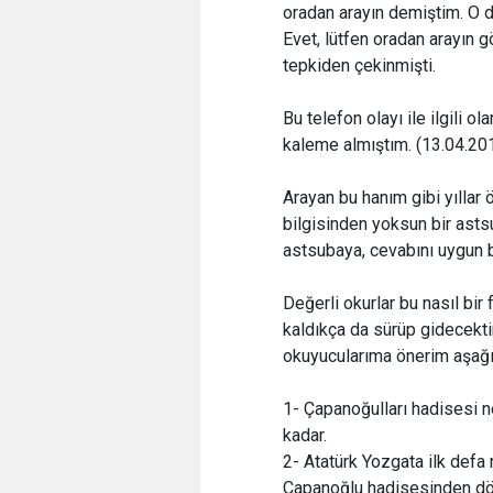
oradan arayın demiştim. O d
Evet, lütfen oradan arayın
tepkiden çekinmişti.
Bu telefon olayı ile ilgili 
kaleme almıştım. (13.04.20
Arayan bu hanım gibi yıllar
bilgisinden yoksun bir asts
astsubaya, cevabını uygun b
Değerli okurlar bu nasıl bir 
kaldıkça da sürüp gidecektir
okuyucularıma önerim aşağıd
1- Çapanoğulları hadisesi 
kadar.
2- Atatürk Yozgata ilk defa
Çapanoğlu hadisesinden dör