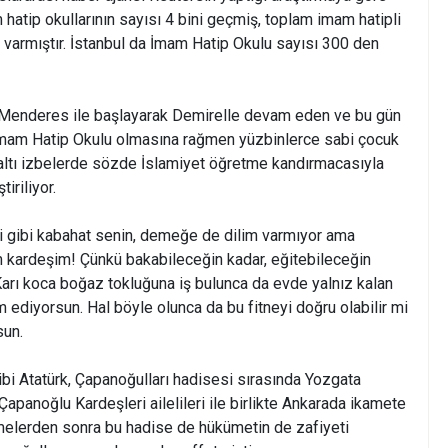
 hatip okullarının sayısı 4 bini geçmiş, toplam imam hatipli
 varmıştır. İstanbul da İmam Hatip Okulu sayısı 300 den
Menderes ile başlayarak Demirelle devam eden ve bu gün
İmam Hatip Okulu olmasına rağmen yüzbinlerce sabi çocuk
 altı izbelerde sözde İslamiyet öğretme kandırmacasıyla
iriliyor.
 gibi kabahat senin, demeğe de dilim varmıyor ama
m kardeşim! Çünkü bakabileceğin kadar, eğitebileceğin
arı koca boğaz tokluğuna iş bulunca da evde yalnız kalan
im ediyorsun. Hal böyle olunca da bu fitneyi doğru olabilir mi
sun.
bi Atatürk, Çapanoğulları hadisesi sırasında Yozgata
Çapanoğlu Kardeşleri ailelileri ile birlikte Ankarada ikamete
elerden sonra bu hadise de hükümetin de zafiyeti