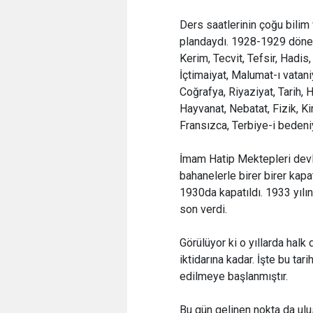
Ders saatlerinin çoğu bilim v
plandaydı. 1928-1929 dönemi
Kerim, Tecvit, Tefsir, Hadis,
İçtimaiyat, Malumat-ı vatani
Coğrafya, Riyaziyat, Tarih,
Hayvanat, Nebatat, Fizik, K
Fransızca, Terbiye-i bedeni
İmam Hatip Mektepleri devle
bahanelerle birer birer kapa
1930da kapatıldı. 1933 yılı
son verdi.
Görülüyor ki o yıllarda halk
iktidarına kadar. İşte bu tar
edilmeye başlanmıştır.
Bu gün gelinen nokta da ulus