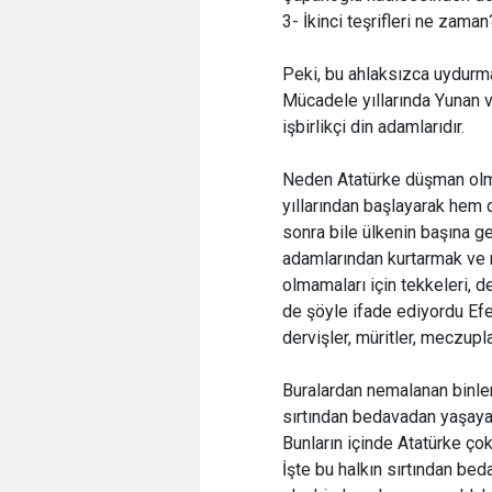
3- İkinci teşrifleri ne zaman
Peki, bu ahlaksızca uydurma
Mücadele yıllarında Yunan v
işbirlikçi din adamlarıdır.
Neden Atatürke düşman olmu
yıllarından başlayarak hem 
sonra bile ülkenin başına ge
adamlarından kurtarmak ve 
olmamaları için tekkeleri, d
de şöyle ifade ediyordu Efen
dervişler, müritler, meczup
Buralardan nemalanan binle
sırtından bedavadan yaşayan
Bunların içinde Atatürke ço
İşte bu halkın sırtından be