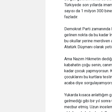
Türkiyede son yıllarda imam
sayısı da 1 milyon 300 bine
fazladır.
Demokrat Parti zamanında 
gelinen nokta da bu kadar 
bu okullar yerine merdiven
Atatürk Düşmanı olarak yetişt
Ama Nazım Hikmetin dediği
kabahatin çoğu senin, canı
kadar çocuk yapmıyorsun. K
çocuklarını bu kurtlara tesl
acaba diye sorgulayamıyor
Yukarda kısaca anlattığım gi
gelmediği gibi bir yıl sonra 
mecbur etmiş. Uzun incelem