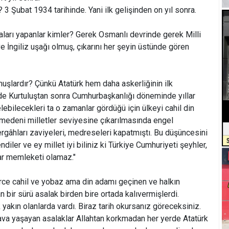
? 3 Şubat 1934 tarihinde. Yani ilk gelişinden on yıl sonra.
ları yapanlar kimler? Gerek Osmanlı devrinde gerek Milli
e İngiliz uşağı olmuş, çıkarını her şeyin üstünde gören
şlardır? Çünkü Atatürk hem daha askerliğinin ilk
de Kurtuluştan sonra Cumhurbaşkanlığı döneminde yıllar
lebilecekleri ta o zamanlar gördüğü için ülkeyi cahil din
medeni milletler seviyesine çıkarılmasında engel
ergâhları zaviyeleri, medreseleri kapatmıştı. Bu düşüncesini
diler ve ey millet iyi biliniz ki Türkiye Cumhuriyeti şeyhler,
lar memleketi olamaz."
rce cahil ve yobaz ama din adamı geçinen ve halkın
 bir sürü asalak birden bire ortada kalıvermişlerdi.
k yakın olanlarda vardı. Biraz tarih okursanız göreceksiniz.
dava yaşayan asalaklar Allahtan korkmadan her yerde Atatürk