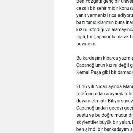
Ben Yozgatlı genç bir ünive
cezalı bir şehir midir konus
yanıt vermenizi rica ediyo
bazı tanıdıklarımın buna in
kızını istediği ve alamayınca
ilgili, bir Çapanoğlu olarak
sevinirim.
Bu kardeşim kibarca yazmış. 
Çapanoğlunun kızını değil ge
Kemal Paşa gibi bir damad
2016 yılı Nisan ayında Man
telefonumdan arayarak tele
devam etmişti: Biliyorsunu
Çapanoğlundan geceyi geçirec
sustu ve bu doğru mudur d
söylentiler büyük bir yalan, 
ben şimdi bir bankadayım si