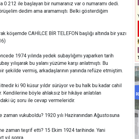
a 0 212 ile başlayan bir numaranız var o numaramı dedi.
 görüşelim dedim ama aramamıştı. Belki gösterdiğim
olarak köşemde CAHİLCE BİR TELEFON başlığı altında bir yazı
16)
 öncede 1974 yılında yedek subaylığımı yaparken tarih
ubay yılışarak bu yalanı yüzüme karşı anlatmıştı. Bu
ir şekilde vermiş, arkadaşlarının yanında refüze etmiştim.
fitnedir ki 90 küsur yıldır sürüyor ve bu halk bu kadar cahil
. Kendilerine böyle ahlaksız bir hikâye anlatılan
aki üç soru ile cevap vermeleridir.
ne zaman vukuboldu? 1920 yılı Haziranından Ağustosuna
 ne zaman teşrif etti? 15 Ekim 1924 tarihinde. Yani
t yıl sonra.