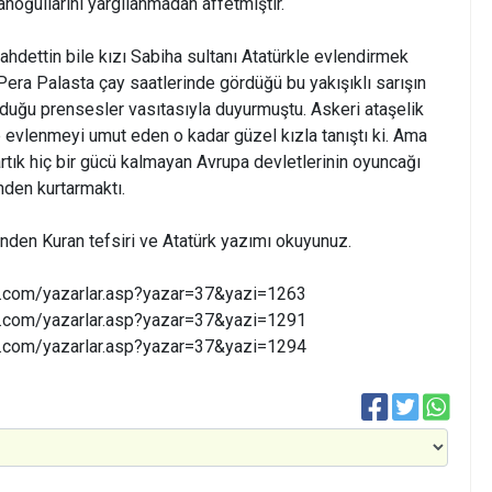
ğullarını yargılanmadan affetmiştir.
hdettin bile kızı Sabiha sultanı Atatürkle evlendirmek
Pera Palasta çay saatlerinde gördüğü bu yakışıklı sarışın
lduğu prensesler vasıtasıyla duyurmuştu. Askeri ataşelik
e evlenmeyi umut eden o kadar güzel kızla tanıştı ki. Ama
rtık hiç bir gücü kalmayan Avrupa devletlerinin oyuncağı
nden kurtarmaktı.
nden Kuran tefsiri ve Atatürk yazımı okuyunuz.
i.com/yazarlar.asp?yazar=37&yazi=1263
i.com/yazarlar.asp?yazar=37&yazi=1291
i.com/yazarlar.asp?yazar=37&yazi=1294