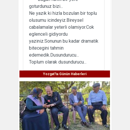
goturdunuz bizi...
Ne yazik ki hizla bozulan bir toplu
olusumu icindeyiz.Bireysel
cabalamalar yeterli olamiyor.Cok
eglenceli gidiyordu
yaziniz.Sonunun bu kadar dramatik
bitecegini tahmin
edemedik.Dusundurucu...
Toplum olarak dusundurucu...
Yozgat'ta Günün Haberleri