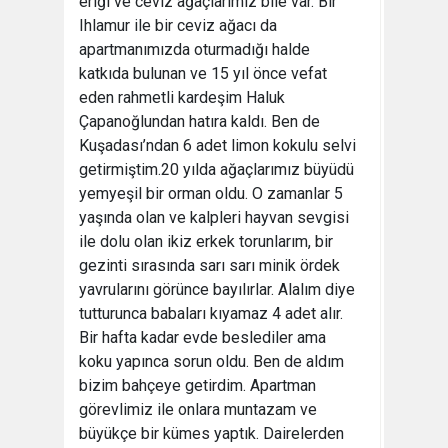
eriği ve ceviz ağaçlarımız bile var. Bir
Ihlamur ile bir ceviz ağacı da
apartmanımızda oturmadığı halde
katkıda bulunan ve 15 yıl önce vefat
eden rahmetli kardeşim Haluk
Çapanoğlundan hatıra kaldı. Ben de
Kuşadası’ndan 6 adet limon kokulu selvi
getirmiştim.20 yılda ağaçlarımız büyüdü
yemyeşil bir orman oldu. O zamanlar 5
yaşında olan ve kalpleri hayvan sevgisi
ile dolu olan ikiz erkek torunlarım, bir
gezinti sırasında sarı sarı minik ördek
yavrularını görünce bayılırlar. Alalım diye
tutturunca babaları kıyamaz 4 adet alır.
Bir hafta kadar evde beslediler ama
koku yapınca sorun oldu. Ben de aldım
bizim bahçeye getirdim. Apartman
görevlimiz ile onlara muntazam ve
büyükçe bir kümes yaptık. Dairelerden