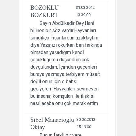
BOZOKLU
31.03.2012
BOZKURT
13:39:00
Sayın Abdülkadir Bey.Hani
bilinen bir söz vardır.Hayvanları
tanıdıkça insanlardan uzaklaştım
diye.Yazınızı okurken ben farkında
olmadan yaşadığım kendi
çocukluğumu düşündüm,çok
duygulandım. İçimden geçenleri
buraya yazmaya terbiyem müsait
değil onun için o bahsi
geçiyorum.Hayvanları sevmeyen
bu insanın komşuları ile ilişkisi
nasıl acaba onu çok merak ettim.
Sibel Manacioglu
30.03.2012
Oktay
15:19:00
Bugun farkli bir yere