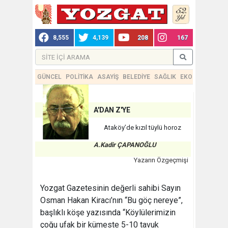
8,555
4,139
208
167
GÜNCEL
POLİTİKA
ASAYİŞ
BELEDİYE
SAĞLIK
EKONOMİ
TEKN
A'DAN Z'YE
Ataköy’de kızıl tüylü horoz
A.Kadir ÇAPANOĞLU
Yazarın Özgeçmişi
Yozgat Gazetesinin değerli sahibi Sayın
Osman Hakan Kiracı’nın “Bu göç nereye”,
başlıklı köşe yazısında “Köylülerimizin
çoğu ufak bir kümeste 5-10 tavuk