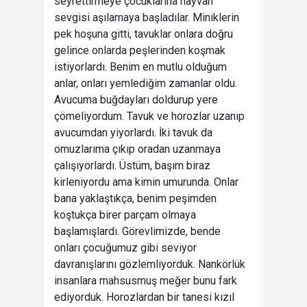
seyrettirmeye çocuklarına hayvan
sevgisi aşılamaya başladılar. Miniklerin
pek hoşuna gitti, tavuklar onlara doğru
gelince onlarda peşlerinden koşmak
istiyorlardı. Benim en mutlu olduğum
anlar, onları yemlediğim zamanlar oldu.
Avucuma buğdayları doldurup yere
çömeliyordum. Tavuk ve horozlar uzanıp
avucumdan yiyorlardı. İki tavuk da
omuzlarıma çıkıp oradan uzanmaya
çalışıyorlardı. Üstüm, başım biraz
kirleniyordu ama kimin umurunda. Onlar
bana yaklaştıkça, benim peşimden
koştukça birer parçam olmaya
başlamışlardı. Görevlimizde, bende
onları çocuğumuz gibi seviyor
davranışlarını gözlemliyorduk. Nankörlük
insanlara mahsusmuş meğer bunu fark
ediyorduk. Horozlardan bir tanesi kızıl