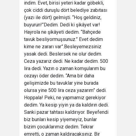
indim. Evet, birisi yeteri kadar göbekli,
çok ciddi duruşlu dört belediye zabıtası
(yazı ile dört) gelmişti. “Hoş geldiniz,
buyurun!”Dedim. Dedi ki şikâyet var!
Hayrola ne şikâyeti dedim. “Bahçede
tavuk besliyormuşsunuz.” Evet dedim
kime ne zararı var”.Besleyemezsiniz
yasak dedi. Beslersek ne olur dedim.
Ceza yazarız dedi. Ne kadar dedim. 500
lira dedi. Yazın o zaman komşularım bu
cezayı öder dedim. “Ama bir daha
gelişimizde bu tavuklar yine burada
olursa yine 500 lira ceza yazarım” dedi.
Hoppala! Peki, ne yapmamız gerekiyor
dedim. Ya kesip yiyin ya da kaldırın dedi.
Sanki pazar tahtası kaldırıyor. Beyefendi
biz bunları kesip yiyemeyiz, bunlar
bizim çocuklarımız dedim. Tekrar
emretti, o zaman kaldıracaksınız. Bir