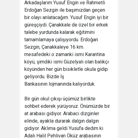
Arkadaşlarım Yusuf Engin ve Rahmetli
Erdoğan Sezgin ile başımızdan geçen
bir olayı anlatacağım. Yusuf Engin iyi bir
güreşçiydi. Çanakkale de özel bir erkek
talebe yurdunda kalarak eğitimini
tamamlamaya çalışıyordu. Erdoğan
Sezgin, Çanakkaleye 16 km.
mesafedeki o zamanki ismi Karantina
köyü, şimdiki ismi Güzelyalı olan balıkçı
köyünden her gün bisikletle okula gidip
geliyordu. Bizde İş
Bankasının lojmanında kalıyorduk.
Bir gün okul çıkışı üçümüz birlikte
sohbet ederek yürüyoruz. Önümüzde bir
at arabası gidiyor. Arabacı dizginler
elinde, ayakta durarak dalgın dalgın
gidiyor. Aklıma geldi Yusufa dedim ki
Adalı Halil Pehlivan Öküz arabasının