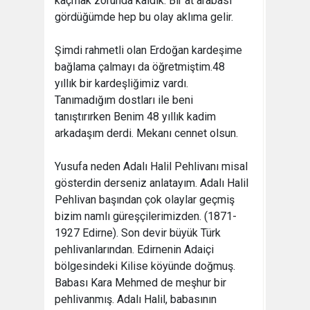
kaçmak zorunda kaldık. Bir at arabası
gördüğümde hep bu olay aklıma gelir.
Şimdi rahmetli olan Erdoğan kardeşime
bağlama çalmayı da öğretmiştim.48
yıllık bir kardeşliğimiz vardı.
Tanımadığım dostları ile beni
tanıştırırken Benim 48 yıllık kadim
arkadaşım derdi. Mekanı cennet olsun.
Yusufa neden Adalı Halil Pehlivanı misal
gösterdin derseniz anlatayım. Adalı Halil
Pehlivan başından çok olaylar geçmiş
bizim namlı güreşçilerimizden. (1871-
1927 Edirne). Son devir büyük Türk
pehlivanlarından. Edirnenin Adaiçi
bölgesindeki Kilise köyünde doğmuş.
Babası Kara Mehmed de meşhur bir
pehlivanmış. Adalı Halil, babasının