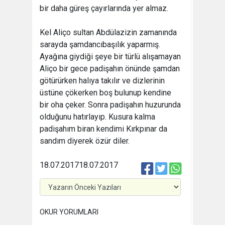
bir daha güreş çayırlarında yer almaz.
Kel Aliço sultan Abdülazizin zamanında
sarayda şamdancıbaşılık yaparmış.
Ayağına giydiği şeye bir türlü alışamayan
Aliço bir gece padişahın önünde şamdan
götürürken halıya takılır ve dizlerinin
üstüne çökerken boş bulunup kendine
bir oha çeker. Sonra padişahın huzurunda
olduğunu hatırlayıp. Kusura kalma
padişahım biran kendimi Kırkpınar da
sandım diyerek özür diler.
18.07.2017
18.07.2017
OKUR YORUMLARI