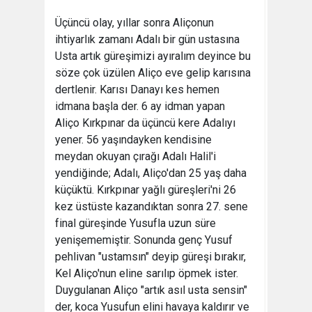
Üçüncü olay, yıllar sonra Aliçonun
ihtiyarlık zamanı Adalı bir gün ustasına
Usta artık güreşimizi ayıralım deyince bu
söze çok üzülen Aliço eve gelip karısına
dertlenir. Karısı Danayı kes hemen
idmana başla der. 6 ay idman yapan
Aliço Kırkpınar da üçüncü kere Adalıyı
yener. 56 yaşındayken kendisine
meydan okuyan çırağı Adalı Halil'i
yendiğinde; Adalı, Aliço'dan 25 yaş daha
küçüktü. Kırkpınar yağlı güreşleri'ni 26
kez üstüste kazandıktan sonra 27. sene
final güreşinde Yusufla uzun süre
yenişememiştir. Sonunda genç Yusuf
pehlivan "ustamsın" deyip güreşi bırakır,
Kel Aliço'nun eline sarılıp öpmek ister.
Duygulanan Aliço "artık asıl usta sensin"
der, koca Yusufun elini havaya kaldırır ve