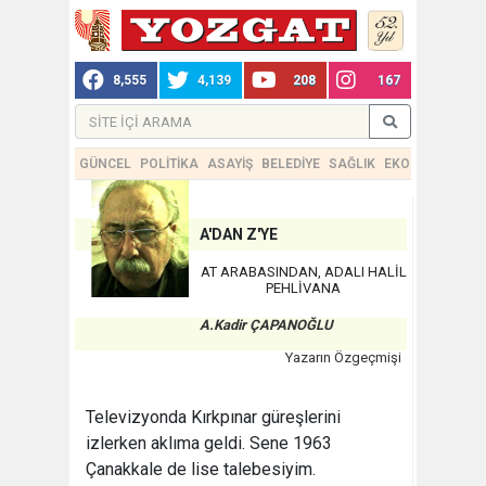
8,555
4,139
208
167
GÜNCEL
POLİTİKA
ASAYİŞ
BELEDİYE
SAĞLIK
EKONOMİ
TEKN
A'DAN Z'YE
AT ARABASINDAN, ADALI HALİL
PEHLİVANA
A.Kadir ÇAPANOĞLU
Yazarın Özgeçmişi
Televizyonda Kırkpınar güreşlerini
izlerken aklıma geldi. Sene 1963
Çanakkale de lise talebesiyim.