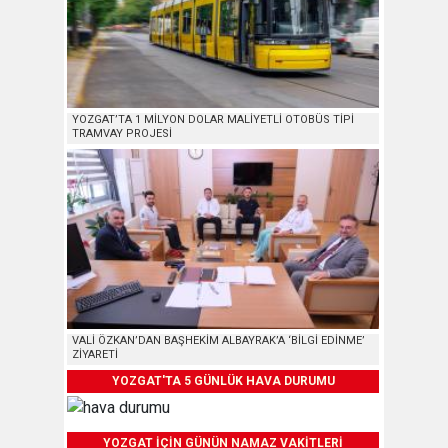
YOZGAT’TA 1 MİLYON DOLAR MALİYETLİ OTOBÜS TİPİ
TRAMVAY PROJESİ
VALİ ÖZKAN’DAN BAŞHEKİM ALBAYRAK’A ‘BİLGİ EDİNME’
ZİYARETİ
YOZGAT'TA 5 GÜNLÜK HAVA DURUMU
YOZGAT İÇİN GÜNÜN NAMAZ VAKİTLERİ