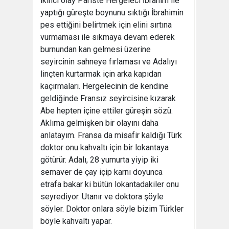
İkinci olay Pariste Hergeleci İbrahim ile
yaptığı güreşte boynunu sıktığı İbrahimin
pes ettiğini belirtmek için elini sırtına
vurmaması ile sıkmaya devam ederek
burnundan kan gelmesi üzerine
seyircinin sahneye fırlaması ve Adalıyı
linçten kurtarmak için arka kapıdan
kaçırmaları. Hergelecinin de kendine
geldiğinde Fransız seyircisine kızarak
Abe hepten içine ettiler güreşin sözü.
Aklıma gelmişken bir olayını daha
anlatayım. Fransa da misafir kaldığı Türk
doktor onu kahvaltı için bir lokantaya
götürür. Adalı, 28 yumurta yiyip iki
semaver de çay içip karnı doyunca
etrafa bakar ki bütün lokantadakiler onu
seyrediyor. Utanır ve doktora şöyle
söyler. Doktor onlara söyle bizim Türkler
böyle kahvaltı yapar.