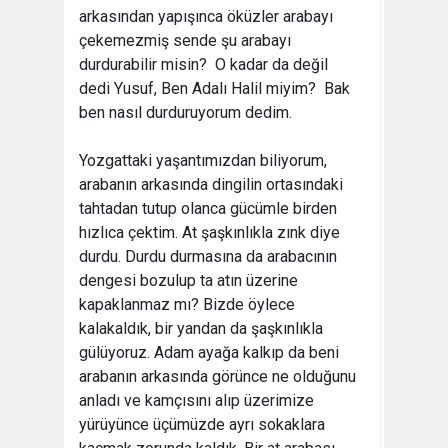
arkasından yapışınca öküzler arabayı
çekemezmiş sende şu arabayı
durdurabilir misin?  O kadar da değil
dedi Yusuf, Ben Adalı Halil miyim?  Bak
ben nasıl durduruyorum dedim.
Yozgattaki yaşantımızdan biliyorum,
arabanın arkasında dingilin ortasındaki
tahtadan tutup olanca gücümle birden
hızlıca çektim. At şaşkınlıkla zınk diye
durdu. Durdu durmasına da arabacının
dengesi bozulup ta atın üzerine
kapaklanmaz mı? Bizde öylece
kalakaldık, bir yandan da şaşkınlıkla
gülüyoruz. Adam ayağa kalkıp da beni
arabanın arkasında görünce ne olduğunu
anladı ve kamçısını alıp üzerimize
yürüyünce üçümüzde ayrı sokaklara