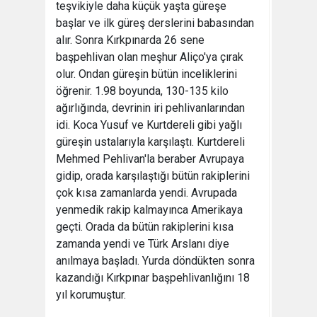
teşvikiyle daha küçük yaşta güreşe
başlar ve ilk güreş derslerini babasından
alır. Sonra Kırkpınarda 26 sene
başpehlivan olan meşhur Aliço'ya çırak
olur. Ondan güreşin bütün inceliklerini
öğrenir. 1.98 boyunda, 130-135 kilo
ağırlığında, devrinin iri pehlivanlarından
idi. Koca Yusuf ve Kurtdereli gibi yağlı
güreşin ustalarıyla karşılaştı. Kurtdereli
Mehmed Pehlivan'la beraber Avrupaya
gidip, orada karşılaştığı bütün rakiplerini
çok kısa zamanlarda yendi. Avrupada
yenmedik rakip kalmayınca Amerikaya
geçti. Orada da bütün rakiplerini kısa
zamanda yendi ve Türk Arslanı diye
anılmaya başladı. Yurda döndükten sonra
kazandığı Kırkpınar başpehlivanlığını 18
yıl korumuştur.