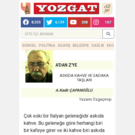
8,555
4,139
208
167
GÜNCEL
POLİTİKA
ASAYİŞ
BELEDİYE
SAĞLIK
EKONOMİ
TEKN
A'DAN Z'YE
ASKIDA KAHVE VE SADAKA
TAŞLARI
A.Kadir ÇAPANOĞLU
Yazarın Özgeçmişi
Çok eski bir İtalyan geleneğidir askıda
kahve. Bu geleneğe göre herhangi biri
bir kafeye girer ve iki kahve biri askıda