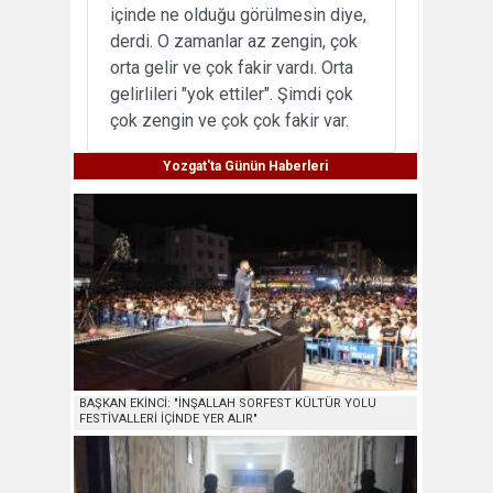
içinde ne olduğu görülmesin diye,
derdi. O zamanlar az zengin, çok
orta gelir ve çok fakir vardı. Orta
gelirlileri "yok ettiler". Şimdi çok
çok zengin ve çok çok fakir var.
Yozgat'ta Günün Haberleri
BAŞKAN EKİNCİ: "İNŞALLAH SORFEST KÜLTÜR YOLU
FESTİVALLERİ İÇİNDE YER ALIR"