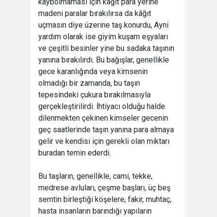
kaybolmaması için kâğıt para yerine
madeni paralar bırakılırsa da kâğıt
uçmasın diye üzerine taş konurdu, Ayni
yardım olarak ise giyim kuşam eşyaları
ve çeşitli besinler yine bu sadaka taşının
yanına bırakılırdı. Bu bağışlar, genellikle
gece karanlığında veya kimsenin
olmadığı bir zamanda, bu taşın
tepesindeki çukura bırakılmasıyla
gerçekleştirilirdi. İhtiyacı olduğu halde
dilenmekten çekinen kimseler gecenin
geç saatlerinde taşın yanına para almaya
gelir ve kendisi için gerekli olan miktarı
buradan temin ederdi.
Bu taşların, genellikle, cami, tekke,
medrese avluları, çeşme başları, üç beş
semtin birleştiği köşelere, fakir, muhtaç,
hasta insanların barındığı yapıların