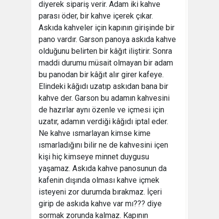
diyerek sipariş verir. Adam iki kahve
parası öder, bir kahve içerek çıkar.
Askıda kahveler için kapının girişinde bir
pano vardır. Garson panoya askıda kahve
olduğunu belirten bir kâğıt iliştirir. Sonra
maddi durumu müsait olmayan bir adam
bu panodan bir kâğıt alır girer kafeye.
Elindeki kâğıdı uzatıp askıdan bana bir
kahve der. Garson bu adamın kahvesini
de hazırlar aynı özenle ve içmesi için
uzatır, adamın verdiği kâğıdı iptal eder.
Ne kahve ısmarlayan kimse kime
ısmarladığını bilir ne de kahvesini içen
kişi hiç kimseye minnet duygusu
yaşamaz. Askıda kahve panosunun da
kafenin dışında olması kahve içmek
isteyeni zor durumda bırakmaz. İçeri
girip de askıda kahve var mı??? diye
sormak zorunda kalmaz. Kapının