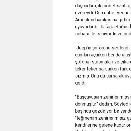
düşündüm, iki nöbet saati 
üzereydi. Onu nöbet yerinde 
Amerikan barakasına gittim. 
uyuyorlardı. İlk fark ettiğ
sobası ile ısınıyordu ve ond
Jeep’in şoförüne seslendim
camları açarken bende ulaşt
şoförün sarsmaları ve çıkard
teker teker sarsarken fark e
sızmış. Onu da sarsarak uy
geldi.
“Başçavuşum zehirlenmişsin
donmuşlar” dedim. Söyledikl
başında gezdiriyor bir yand
“teğmenim zehirlenmişiz gali
kendilerine gelene kadar or