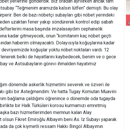
öbet yerlerine gönderdik. Biz oradan ayrılırken ancak tam
stsubay “Teğmenim aramızda kalsın lütfen” demişti. Bu olay
rperir. Ben de bazı nöbetçi subayları gibi nöbet yerindeki
meden uzaktan fener yakıp söndürerek kontrol edip sabah
defterlerini masa başında imzalasaydım cephanelik
nına kadar gitmeyecek, onun “komitanım kaç nöbet geçti
ından haberim olmayacaktı. Dolayısıyla koğuşlarına kadar
devriyemizde koğuşlar yoktu nöbet noktaları vardı. 12
rlenerek belki de hayatlarını kaybedecek, benim ve o gece
ubay ve Astsubayların görevi ihmalden hayatımız
ığım dönemde askerlik hizmetimi severek ve özveri ile
e çakı gibi bir Asteğmendim. Ve hatta Tugay Komutan Muavini
enim bağlama çaldığımı öğrenince o dönemde oda tugayda
 birlikte bir Halk Türküleri korosu kurmamızı emretmiş
. Başka bazı hizmetlerimden memnun kalan Alay
olsun Fikret Emiroğlu Albayım beni As. İz Subayı yaparak
Orada da çok kıymetli ressam Hakkı Bingöl Albayımın