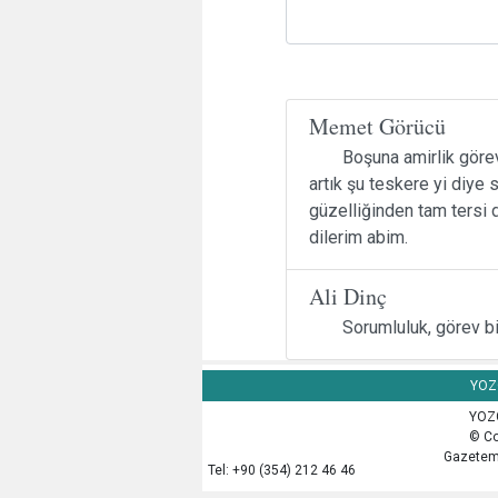
Memet Görücü
Boşuna amirlik görevi
artık şu teskere yi diye s
güzelliğinden tam tersi 
dilerim abim.
Ali Dinç
Sorumluluk, görev bi
YOZG
YOZG
© Co
Gazetemi
Tel: +90 (354) 212 46 46