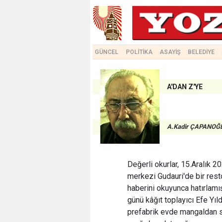
GÜNCEL
POLİTİKA
ASAYİŞ
BELEDİYE
A'DAN Z'YE
A.Kadir ÇAPANOĞ
Değerli okurlar, 15.Aralık 
merkezi Gudauri'de bir rest
haberini okuyunca hatırlamı
günü kâğıt toplayıcı Efe Yıl
prefabrik evde mangaldan s