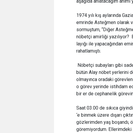
aşağıda anlatacağım anımı 
1974 yılı kış aylarında Gaz
emrinde Asteğmen olarak v
sormuştum, “Diğer Asteğmen
nöbetçi amirliği yazılıyor?
layığı ile yapacağından emi
rahatlamıştı.
Nöbetçi subayları gibi sade
bütün Alay nöbet yerlerini 
olmayınca oradaki görevlendi
o görev yerinde istihdam ed
bir er de cephanelik görevin
Saat 03.00 de sıkıca giyin
‘e binmek üzere dışarı çıktı
gözlerimden yaş boşandı, 
göremiyordum. Ellerimdeki e