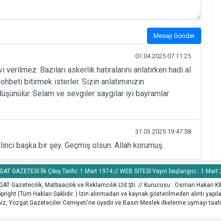
Mesajı Gönder
01.04.2025 07:11:25
 verilmez. Bazıları askerlik hatıralarını anlatırken hadi al
ohbeti bitirmek isterler. Sizin anlatımınızın
düşünülür. Selam ve sevgiler saygılar iyi bayramlar
31.03.2025 19:47:58
linci başka bir şey. Geçmiş olsun. Allah korumuş.
AT GAZETESİ İlk Çıkış Tarihi: 1 Mart 1974 // WEB SİTESİ Yayın başlangıcı : 1 Mart
AT Gazetecilik, Matbaacılık ve Reklamcılık Ltd.Şti. // Kurucusu : Osman Hakan K
pright (Tüm Hakları Saklıdır. ) İzin alınmadan ve kaynak gösterilmeden alıntı yapı
z, Yozgat Gazeteciler Cemiyeti'ne üyedir ve Basın Meslek ilkelerine uymayı taah