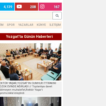
4,139
208
167
TİM
SPOR
YAZARLAR
KÜNYE
İLETİŞİM
Yozgat'ta Günün Haberleri
EKTÖR YAŞAR,YOZGAT’IN CUMHUR İTTİFAKINI
OZOK EVİNDE AĞIRLADI // Toplantıya davet
dilmeyen muhalefet,Rektör Yaşar’ı
ayırımcılıkla’eleştirdi