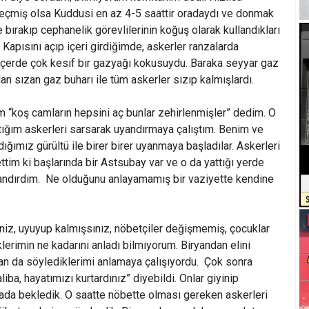
geçmiş olsa Kuddusi en az 4-5 saattir oradaydı ve donmak
bırakıp cephanelik görevlilerinin koğuş olarak kullandıkları
Kapısını açıp içeri girdiğimde, askerler ranzalarda
im İçerde çok kesif bir gazyağı kokusuydu. Baraka seyyar gaz
an sızan gaz buharı ile tüm askerler sızıp kalmışlardı.
 “koş camların hepsini aç bunlar zehirlenmişler” dedim. O
ığım askerleri sarsarak uyandırmaya çalıştım. Benim ve
ığımız gürültü ile birer birer uyanmaya başladılar. Askerleri
ttim ki başlarında bir Astsubay var ve o da yattığı yerde
andırdım. Ne olduğunu anlayamamış bir vaziyette kendine
iz, uyuyup kalmışsınız, nöbetçiler değişmemiş, çocuklar
erimin ne kadarını anladı bilmiyorum. Biryandan elini
an da söylediklerimi anlamaya çalışıyordu. Çok sonra
ba, hayatımızı kurtardınız” diyebildi. Onlar giyinip
ada bekledik. O saatte nöbette olması gereken askerleri