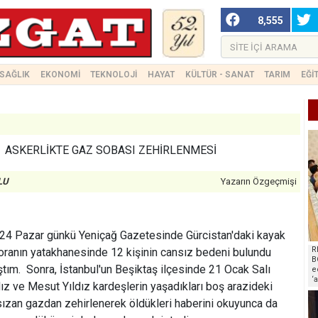
8,555
SAĞLIK
EKONOMİ
TEKNOLOJİ
HAYAT
KÜLTÜR - SANAT
TARIM
EĞİ
ASKERLİKTE GAZ SOBASI ZEHİRLENMESİ
LU
Yazarın Özgeçmişi
2024 Pazar günkü Yeniçağ Gazetesinde Gürcistan'daki kayak
R
oranın yatakhanesinde 12 kişinin cansız bedeni bulundu
B
ştım. Sonra, İstanbul'un Beşiktaş ilçesinde 21 Ocak Salı
e
‘
dız ve Mesut Yıldız kardeşlerin yaşadıkları boş arazideki
ızan gazdan zehirlenerek öldükleri haberini okuyunca da