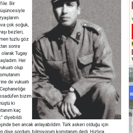
ile. Bir
düşüncesiyle
zyaşlarım
ava çok soğuk,
aşı bezleri,
men tuzlu göz
ıktan sonra
 olarak Tugay
başladım. Her
vukuatı olup
 komutanım
ine de vukuatı
 Cephaneliğe
tesadüfen bizim
müştü ki
itanım kaç
” diyebildi.
şinde ben ancak anlayabildim. Türk askeri olduğu için
 diye sordum, bilmiyorum komitanım dedi. Hızlıca