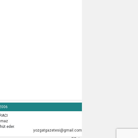
 2006
İRACI
lamaz
hüt eder.
yozgatgazetesi@gmail.com