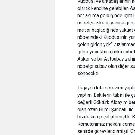
Kuddusi ve arkadaşlarının n
olarak kendine gelebilen A
her aklıma geldiğinde içim ü
nöbetçi askerin yanına git
mesai başladığında vukuat 
nöbetindeki Kuddusi’nin ya
gelen giden yok” sızlanmas
gitmeyecektim çünkü nöbet 
Asker ve bir Astsubay zehi
nöbetçi subay olan diğer s
sönecekti.
Tugayda kıta görevimi yapt
yaptım. Eskilerin tabiri il
değerli Göktürk Albayım b
olan ozan Hilmi Şahballı ile
bizde kurup çalıştırmıştık
Komutanımız mekânı cennet 
şehirde görevlendirmişti. 