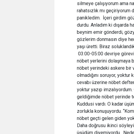
silmeye çalışıyorum ama naf
rahatsızlık mı geçiriyorum 
panikledim. İçeri girdim gö
durdu. Anladım ki dışarda h
beynim emir gönderdi, gözy
gözlerim donmasın diye he
yaşı üretti. Biraz solukland
03:00-05:00 devriye görevi
nöbet yerlerini dolaşmaya 
nöbet yerindeki askere bir 
olmadığını soruyor, yoktur
cevabı üzerine nöbet defter
yoktur yazıp imzalıyordum.
geldiğimde nöbet yerinde 
Kuddusi vardı. O kadar üşü
zorlukla konuşuyordu. “Kom
nöbet geçti gelen giden yok
Daha doğrusu ikinci söyleyi
üşüdüm diyemiyordu. Neden