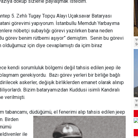
yazıya döküp sizlerle paylaşmak istedim.
iantep 5. Zırhlı Tugay Topçu Alayı Uçaksavar Bataryası
atani görevimi yapıyorum. İstanbullu Memduh Yarbayıma
lere nöbetçi subaylığı görevi yazılırken bana neden
 Bu görev benim rütbemi aşıyor” demiştim. Senin bu görevi
Y
S
n olduğumuz için diye cevaplamıştı da içim biraz
ce kendi sorumluluk bölgemi değil tahsis edilen jeep ile
dolaşmam gerekiyordu. Bazı görev yerleri bir birliğe bağlı
rilecek askerler, değişik birliklerden emanet olarak alınıp
iliyorlardı. Bizim bataryamızdan Kuddusi isimli Kandıralı
e verilmişti.
Y
K
dim tabancamı, düdüğümü,
el fenerimi alıp tahsis edilen jeep
m. Birden
önümü
ldivenler ile