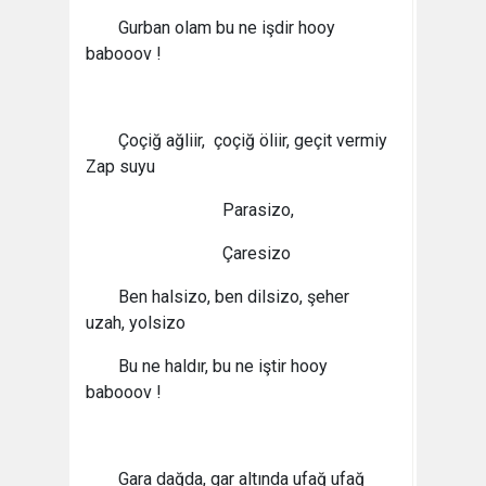
Gurban olam bu ne işdir hooy
babooov !
Çoçiğ ağliir, çoçiğ öliir, geçit vermiy
Zap suyu
Parasizo,
Çaresizo
Ben halsizo, ben dilsizo, şeher
uzah, yolsizo
Bu ne haldır, bu ne iştir hooy
babooov !
Gara dağda, gar altında ufağ ufağ