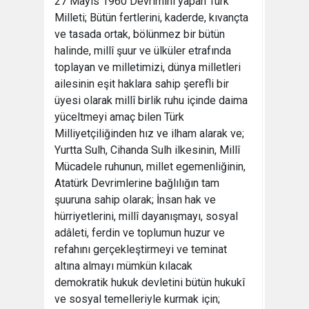
27 Mayıs 1960 Devrimini yapan Türk
Milleti; Bütün fertlerini, kaderde, kıvançta
ve tasada ortak, bölünmez bir bütün
halinde, millî şuur ve ülküler etrafında
toplayan ve milletimizi, dünya milletleri
ailesinin eşit haklara sahip şerefli bir
üyesi olarak millî birlik ruhu içinde daima
yüceltmeyi amaç bilen Türk
Milliyetçiliğinden hız ve ilham alarak ve;
Yurtta Sulh, Cihanda Sulh ilkesinin, Millî
Mücadele ruhunun, millet egemenliğinin,
Atatürk Devrimlerine bağlılığın tam
şuuruna sahip olarak; İnsan hak ve
hürriyetlerini, millî dayanışmayı, sosyal
adâleti, ferdin ve toplumun huzur ve
refahını gerçekleştirmeyi ve teminat
altına almayı mümkün kılacak
demokratik hukuk devletini bütün hukukî
ve sosyal temelleriyle kurmak için;