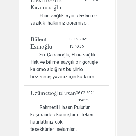
Kazancıoğlu
Eline sağlık, aynı olayları ne
yazık ki halkımız göremiyor.
Bülent
06.02.2021
Esinoğlu
13:40:35
Sn. Çapanoğlu, Eline sağlık.
Hak ve bilime saygılı bir görüşle
kaleme aldığınız bu şiirle
bezenmiş yazınız için kutlarım.
ÜzümcüoğluErsan
06.02.2021
11:42:26
Rahmetli Hasan Pulur'un
köşesinde okumuştum...Tekrar
hatırlattınız çok
teşekkürler...selamlar...