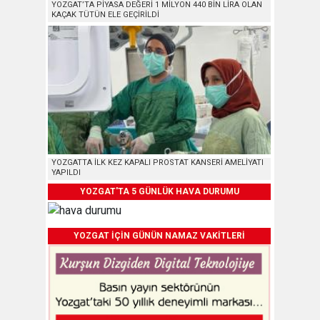
YOZGAT’TA PİYASA DEĞERİ 1 MİLYON 440 BİN LİRA OLAN
KAÇAK TÜTÜN ELE GEÇİRİLDİ
YOZGATTA İLK KEZ KAPALI PROSTAT KANSERİ AMELİYATI
YAPILDI
YOZGAT'TA 5 GÜNLÜK HAVA DURUMU
YOZGAT İÇİN GÜNÜN NAMAZ VAKİTLERİ