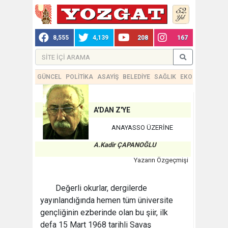
8,555
4,139
208
167
GÜNCEL
POLİTİKA
ASAYİŞ
BELEDİYE
SAĞLIK
EKONOMİ
TEKN
A'DAN Z'YE
ANAYASSO ÜZERİNE
A.Kadir ÇAPANOĞLU
Yazarın Özgeçmişi
Değerli okurlar, dergilerde
yayınlandığında hemen tüm üniversite
gençliğinin ezberinde olan bu şiir, ilk
defa 15 Mart 1968 tarihli Savaş