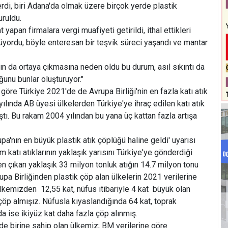
erdi, biri Adana'da olmak üzere birçok yerde plastik
uruldu.
at yapan firmalara vergi muafiyeti getirildi, ithal ettikleri
düyordu, böyle enteresan bir teşvik süreci yaşandı ve mantar
ın da ortaya çıkmasına neden oldu bu durum, asıl sıkıntı da
unu bunlar oluşturuyor."
 göre Türkiye 2021'de de Avrupa Birliği'nin en fazla katı atık
ılında AB üyesi ülkelerden Türkiye'ye ihraç edilen katı atık
ştı. Bu rakam 2004 yılından bu yana üç kattan fazla artışa
pa'nın en büyük plastik atık çöplüğü haline geldi' uyarısı
m katı atıklarının yaklaşık yarısını Türkiye'ye gönderdiği
nden çıkan yaklaşık 33 milyon tonluk atığın 14.7 milyon tonu
upa Birliğinden plastik çöp alan ülkelerin 2021 verilerine
ülkemizden 12,55 kat, nüfus itibariyle 4 kat büyük olan
öp almışız. Nüfusla kıyaslandığında 64 kat, toprak
da ise ikiyüz kat daha fazla çöp alınmış.
 birine sahip olan ülkemiz; BM verilerine göre