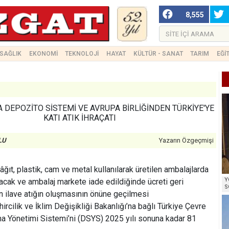
8,555
SAĞLIK
EKONOMİ
TEKNOLOJİ
HAYAT
KÜLTÜR - SANAT
TARIM
EĞİ
DEPOZİTO SİSTEMİ VE AVRUPA BİRLİĞİNDEN TÜRKİYE'YE
KATI ATIK İHRAÇATI
LU
Yazarın Özgeçmişi
âğıt, plastik, cam ve metal kullanılarak üretilen ambalajlarda
Y
acak ve ambalaj markete iade edildiğinde ücreti geri
S
on ilave atığın oluşmasının önüne geçilmesi
rcilik ve İklim Değişikliği Bakanlığı’na bağlı Türkiye Çevre
a Yönetimi Sistemi’ni (DSYS) 2025 yılı sonuna kadar 81