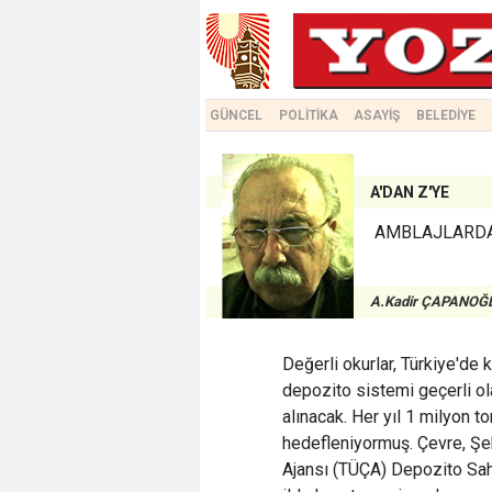
GÜNCEL
POLİTİKA
ASAYİŞ
BELEDİYE
A'DAN Z'YE
AMBLAJLARDA 
A.Kadir ÇAPANOĞ
Değerli okurlar, Türkiye'de k
depozito sistemi geçerli ol
alınacak. Her yıl 1 milyon t
hedefleniyormuş. Çevre, Şehi
Ajansı (TÜÇA) Depozito Sah