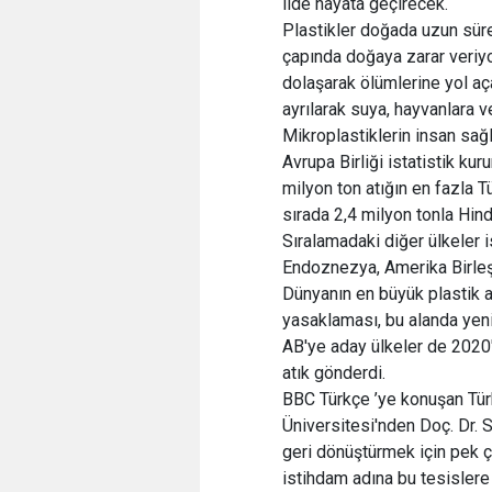
ilde hayata geçirecek.
Plastikler doğada uzun süre
çapında doğaya zarar veriyo
dolaşarak ölümlerine yol aç
ayrılarak suya, hayvanlara 
Mikroplastiklerin insan sağl
Avrupa Birliği istatistik kur
milyon ton atığın en fazla Tü
sırada 2,4 milyon tonla Hind
Sıralamadaki diğer ülkeler is
Endoznezya, Amerika Birleşi
Dünyanın en büyük plastik at
yasaklaması, bu alanda yeni
AB'ye aday ülkeler de 2020'
atık gönderdi.
BBC Türkçe ’ye konuşan Türk
Üniversitesi'nden Doç. Dr. 
geri dönüştürmek için pek 
istihdam adına bu tesislere i