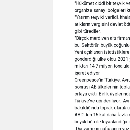
"Hükümet ciddi bir teşvik v
organize sanayi bölgeleri k
"Yatırım teşviki verildi, ithal
atıkların vergisini devlet ö
gibi türediler.
"Birçok merdiven altı firman
bu. Sektörün büyük çoğunluğ
Yeni açıklanan istatistiklere
gönderdiği ülke oldu. 2021 y
miktarı 14,7 milyon tona ula
işaret ediyor.
Greenpeace'in 'Türkiye, Avru
sonrası AB ülkelerinin topla
ortaya çıktı. Birlik üyeleri
Türkiye'ye gönderiliyor. Avr
bakıldığında toprak olarak 
ABD’den 16 kat daha fazla ç
büyüklüğü ile kıyaslandığın
Dünyamızın nüfusunun yüzde