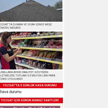
OZGAT’TA DUMAN VE SICAK İÇİNDE MEŞE
ÖMÜRÜ MESAİSİ
URALLARA AYKIRI FAALİYET GÖSTEREN
ŞLETMELERE TOPLAM 9,9 MİLYON LİRA PARA
EZASI UYGULANDI
YOZGAT'TA 5 GÜNLÜK HAVA DURUMU
YOZGAT İÇİN GÜNÜN NAMAZ VAKİTLERİ