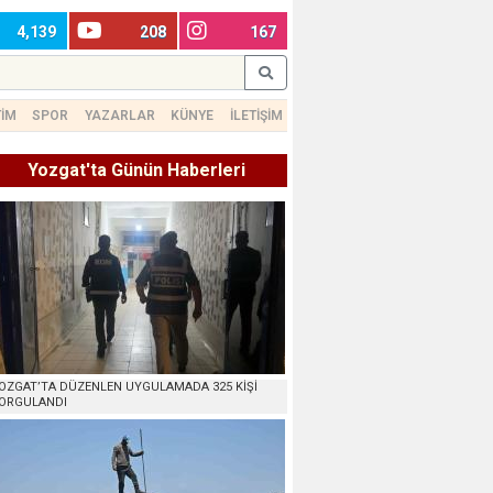
4,139
208
167
TİM
SPOR
YAZARLAR
KÜNYE
İLETİŞİM
Yozgat'ta Günün Haberleri
OZGAT’TA DÜZENLEN UYGULAMADA 325 KİŞİ
ORGULANDI