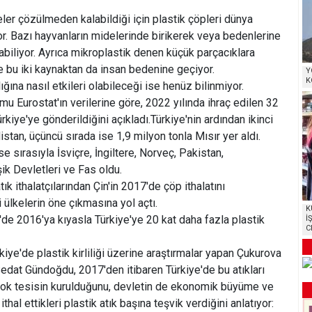
ler çözülmeden kalabildiği için plastik çöpleri dünya
r. Bazı hayvanların midelerinde birikerek veya bedenlerine
abiliyor. Ayrıca mikroplastik denen küçük parçacıklara
ve bu iki kaynaktan da insan bedenine geçiyor.
Y
K
ığına nasıl etkileri olabileceği ise henüz bilinmiyor.
umu Eurostat'ın verilerine göre, 2022 yılında ihraç edilen 32
rkiye'ye gönderildiğini açıkladı.Türkiye'nin ardından ikinci
istan, üçüncü sırada ise 1,9 milyon tonla Mısır yer aldı.
e sırasıyla İsviçre, İngiltere, Norveç, Pakistan,
k Devletleri ve Fas oldu.
ık ithalatçılarından Çin'in 2017'de çöp ithalatını
 ülkelerin öne çıkmasına yol açtı.
K
de 2016'ya kıyasla Türkiye'ye 20 kat daha fazla plastik
İ
C
iye'de plastik kirliliği üzerine araştırmalar yapan Çukurova
Sedat Gündoğdu, 2017'den itibaren Türkiye'de bu atıkları
çok tesisin kurulduğunu, devletin de ekonomik büyüme ve
thal ettikleri plastik atık başına teşvik verdiğini anlatıyor: