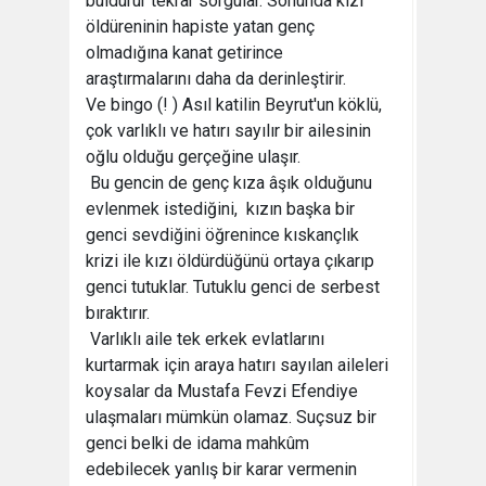
buldurur tekrar sorgular. Sonunda kızı
öldüreninin hapiste yatan genç
olmadığına kanat getirince
araştırmalarını daha da derinleştirir.
Ve bingo (! ) Asıl katilin Beyrut'un köklü,
çok varlıklı ve hatırı sayılır bir ailesinin
oğlu olduğu gerçeğine ulaşır.
Bu gencin de genç kıza âşık olduğunu
evlenmek istediğini, kızın başka bir
genci sevdiğini öğrenince kıskançlık
krizi ile kızı öldürdüğünü ortaya çıkarıp
genci tutuklar. Tutuklu genci de serbest
bıraktırır.
Varlıklı aile tek erkek evlatlarını
kurtarmak için araya hatırı sayılan aileleri
koysalar da Mustafa Fevzi Efendiye
ulaşmaları mümkün olamaz. Suçsuz bir
genci belki de idama mahkûm
edebilecek yanlış bir karar vermenin