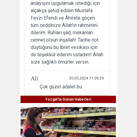
anlayışını uygulamak istediği için
alçakça şehid edilen Mustafa
Fevzi Efendi ve Âhirete göçen
tüm ceddinize Allah'ın rahmetini
dilerim. Ruhları şâd, mekânları
cennet olsun inşallah! Tarihe not
düştüğünü bu İbret vesikası için
de teşekkür ederim üstadım! Allah
size sağlıklı ömürler versin.
Ali
30.05.2024 11:09:29
Çok güzel adalet bu
Yozgat'ta Günün Haberleri