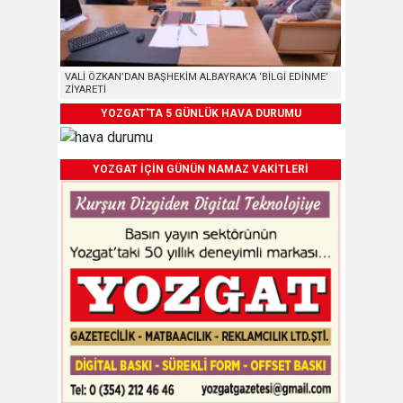
VALİ ÖZKAN’DAN BAŞHEKİM ALBAYRAK’A ‘BİLGİ EDİNME’
ZİYARETİ
YOZGAT'TA 5 GÜNLÜK HAVA DURUMU
YOZGAT İÇİN GÜNÜN NAMAZ VAKİTLERİ