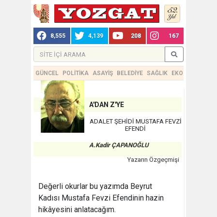
8,555
4,139
208
167
GÜNCEL
POLİTİKA
ASAYİŞ
BELEDİYE
SAĞLIK
EKONOMİ
TEKN
A'DAN Z'YE
​ADALET ŞEHİDİ MUSTAFA FEVZİ
EFENDİ
A.Kadir ÇAPANOĞLU
Yazarın Özgeçmişi
Değerli okurlar bu yazımda Beyrut
Kadısı Mustafa Fevzi Efendinin hazin
hikâyesini anlatacağım.