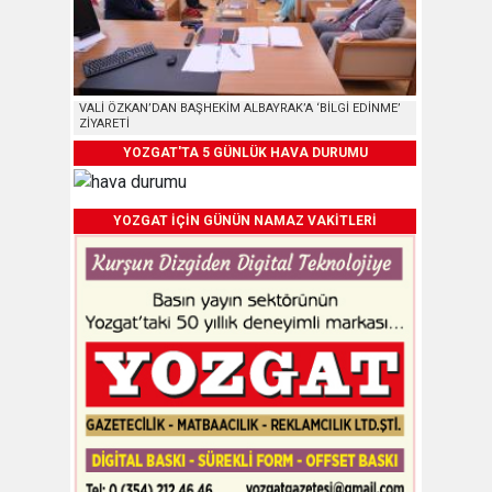
VALİ ÖZKAN’DAN BAŞHEKİM ALBAYRAK’A ‘BİLGİ EDİNME’
ZİYARETİ
YOZGAT'TA 5 GÜNLÜK HAVA DURUMU
YOZGAT İÇİN GÜNÜN NAMAZ VAKİTLERİ