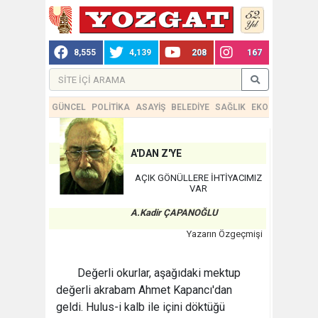
8,555
4,139
208
167
GÜNCEL
POLİTİKA
ASAYİŞ
BELEDİYE
SAĞLIK
EKONOMİ
TEKN
A'DAN Z'YE
AÇIK GÖNÜLLERE İHTİYACIMIZ
VAR
A.Kadir ÇAPANOĞLU
Yazarın Özgeçmişi
Değerli okurlar, aşağıdaki mektup
değerli akrabam Ahmet Kapancı'dan
geldi. Hulus-i kalb ile içini döktüğü