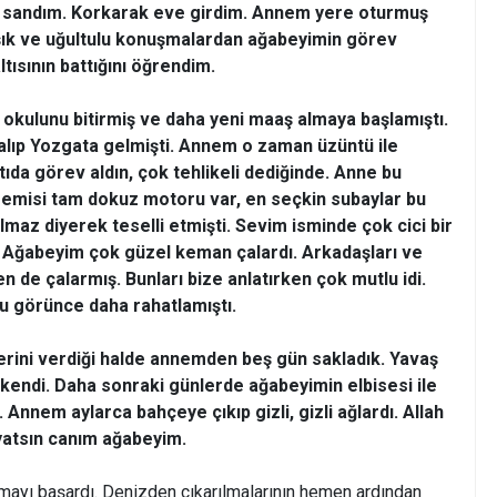
u sandım. Korkarak eve girdim. Annem yere oturmuş
ık ve uğultulu konuşmalardan ağabeyimin görev
tısının battığını öğrendim.
okulunu bitirmiş ve daha yeni maaş almaya başlamıştı.
 alıp Yozgata gelmişti. Annem o zaman üzüntü ile
ıda görev aldın, çok tehlikeli dediğinde. Anne bu
t gemisi tam dokuz motoru var, en seçkin subaylar bu
maz diyerek teselli etmişti. Sevim isminde çok cici bir
k. Ağabeyim çok güzel keman çalardı. Arkadaşları ve
en de çalarmış. Bunları bize anlatırken çok mutlu idi.
 görünce daha rahatlamıştı.
erini verdiği halde annemden beş gün sakladık. Yavaş
kendi. Daha sonraki günlerde ağabeyimin elbisesi ile
r. Annem aylarca bahçeye çıkıp gizli, gizli ağlardı. Allah
yatsın canım ağabeyim.
lmayı başardı. Denizden çıkarılmalarının hemen ardından