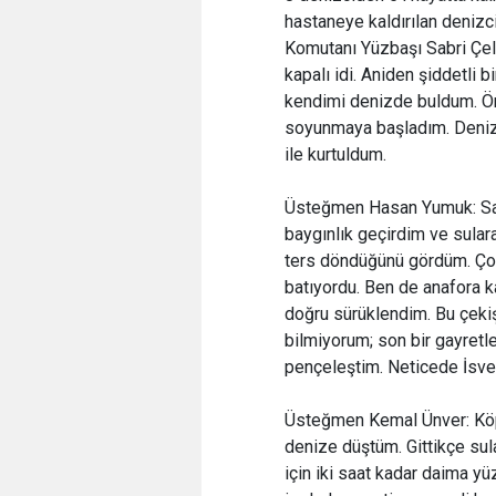
hastaneye kaldırılan denizci
Komutanı Yüzbaşı Sabri Çele
kapalı idi. Aniden şiddetli 
kendimi denizde buldum. Önc
soyunmaya başladım. Denizde
ile kurtuldum.
Üsteğmen Hasan Yumuk: Sad
baygınlık geçirdim ve sula
ters döndüğünü gördüm. Çok
batıyordu. Ben de anafora k
doğru sürüklendim. Bu çekiş
bilmiyorum; son bir gayretle
pençeleştim. Neticede İsveç 
Üsteğmen Kemal Ünver: Köp
denize düştüm. Gittikçe su
için iki saat kadar daima y