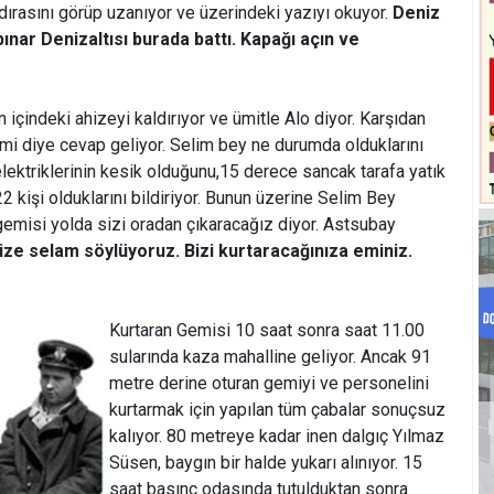
dırasını görüp uzanıyor ve üzerindeki yazıyı okuyor.
Deniz
ınar Denizaltısı burada battı. Kapağı açın ve
içindeki ahizeyi kaldırıyor ve ümitle Alo diyor. Karşıdan
i diye cevap geliyor. Selim bey ne durumda olduklarını
lektriklerinin kesik olduğunu,15 derece sancak tarafa yatık
22 kişi olduklarını bildiriyor. Bunun üzerine Selim Bey
gemisi yolda sizi oradan çıkaracağız diyor. Astsubay
mize selam söylüyoruz. Bizi kurtaracağınıza eminiz.
Kurtaran Gemisi 10 saat sonra saat 11.00
sularında kaza mahalline geliyor. Ancak 91
metre derine oturan gemiyi ve personelini
kurtarmak için yapılan tüm çabalar sonuçsuz
kalıyor. 80 metreye kadar inen dalgıç Yılmaz
Süsen, baygın bir halde yukarı alınıyor. 15
saat basınç odasında tutulduktan sonra