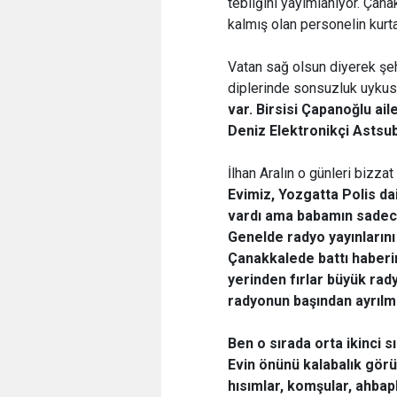
tebliğini yayımlanıyor. Ça
kalmış olan personelin kurt
Vatan sağ olsun diyerek şeh
diplerinde sonsuzluk uykusu
var. Birsisi Çapanoğlu ai
Deniz Elektronikçi Astsub
İlhan Aralın o günleri bizza
Evimiz, Yozgatta Polis 
vardı ama babamın sadece 
Genelde radyo yayınlarını
Çanakkalede battı haber
yerinden fırlar büyük rad
radyonun başından ayrılm
Ben o sırada orta ikinci s
Evin önünü kalabalık gö
hısımlar, komşular, ahbap