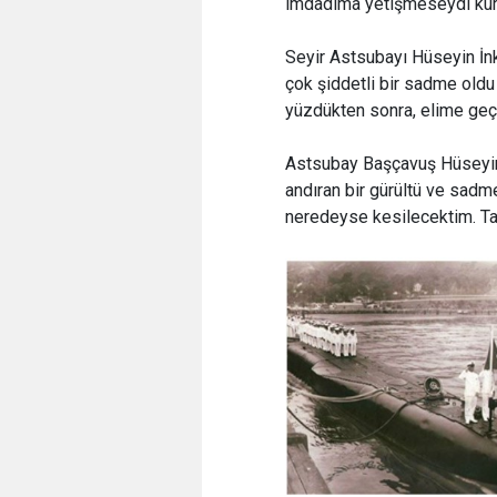
imdadıma yetişmeseydi kur
Seyir Astsubayı Hüseyin İnk
çok şiddetli bir sadme oldu
yüzdükten sonra, elime geçe
Astsubay Başçavuş Hüseyin A
andıran bir gürültü ve sadm
neredeyse kesilecektim. Tahl