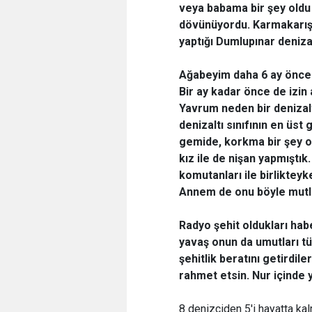
veya babama bir şey old
dövünüyordu. Karmakarış
yaptığı Dumlupınar denizal
Ağabeyim daha 6 ay önce 
Bir ay kadar önce de izin
Yavrum neden bir denizalt
denizaltı sınıfının en üs
gemide, korkma bir şey ol
kız ile de nişan yapmıştı
komutanları ile birlikteyk
Annem de onu böyle mutlu
Radyo şehit oldukları hab
yavaş onun da umutları tü
şehitlik beratını getirdile
rahmet etsin. Nur içinde 
8 denizciden 5'i hayatta ka