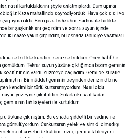
ler, nasıl kurtulduklarını şöyle anlatmışlardı: Dumlupınar
bioğlu: Kaza mahallinde seyrediyorduk. Hava çok sisli ve
bir çarpışma oldu. Ben güvertede idim. Sadme ile birlikte
e bir şaşkınlık anı geçirdim ve sonra suyun içinde
 iki saate yakın çırpındım, bu esnada tahlisiye vasıtaları
me ile birlikte kendimi denizde buldum. Önce hafif bir
ra gömüldüm. Tekrar suyun yüzüne çıktığımda bizim geminin
 kesif bir sis vardı. Yüzmeye başladım. Gemi de süratle
apılmıştım. Bir müddet geminin peşinden denizin dibine
ten kendimi bir türlü kurtaramıyordum. Nasıl oldu
 suyun yüzeyine çıkabildim. Sularla iki saat kadar
gemisinin tahlisiyeleri ile kurtuldum.
rü üstüne çıkmıştım. Bu esnada şiddetli bir sadme ile
lara gömülüyordum. Cankurtaran yelek ve simidi olmadığı
üzmek mecburiyetinde kaldım. İsveç gemisi tahlisiyesi