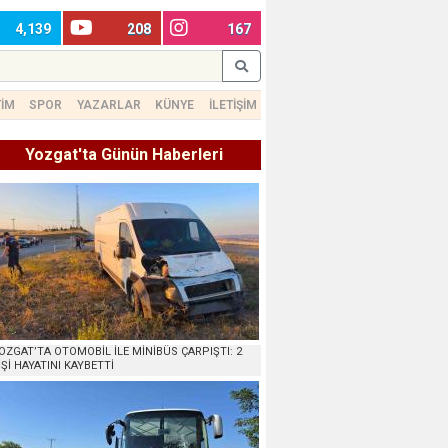
4,139
208
167
TİM
SPOR
YAZARLAR
KÜNYE
İLETİŞİM
Yozgat'ta Günün Haberleri
OZGAT’TA OTOMOBİL İLE MİNİBÜS ÇARPIŞTI: 2
İŞİ HAYATINI KAYBETTİ