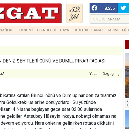
8,555
SAĞLIK
EKONOMİ
TEKNOLOJİ
HAYAT
KÜLTÜR - SANAT
TARIM
EĞİ
N DENİZ ŞEHİTLERİ GÜNÜ VE DUMLUPINAR FACİASI
LU
Yazarın Özgeçmişi
ikatına katılan Birinci İnönü ve Dumlupınar denizaltılarımız
Y
onra Gölcükteki üslerine dönüyorlardı. Su yüzünde
K
Nisanı 4 Nisana bağlayan gece saat 02.00 sularında
ine geldiler. Astsubay Hüseyin İnkaya, nöbetçi olmamasına
 devam ediyordu. Nara önlerine gelinirken rotada dikkatini