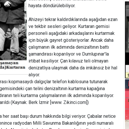
hayata döndürülebiliyor.
Ahizeyi tekrar kaldırdıklarında aşağıdan ezan
ve tekbir sesleri geliyor. Kurtaran gemisi
personeli aşağıdaki arkadaşlarını kurtarmak
için büyük gayret gösteriyorlar. Ancak daha
çalışmanın ilk adımında denizaltının battı
şamandırası koparılıyor ve Dumlupınar'la
irtibat kesiliyor. Çan kılavuz teli olmayan
denizatlıya ulaşmak daha da imkânsız bir hal
alıyor.
rası kopmasaydı dalgıçlar telefon kablosuna tutunarak
gemisindeki çan telini denizaltının kurtarma kapağına
ranın teli kurtarma çalışmalarının ilk adımında koparılıyor.
karıldı (Kaynak: Berk İzmir [www. Zikinci.com])
 her saat başı durum hakkında bilgi veriyor. Çabalar netice
enince radyodan Milli Savunma Bakanlığının yedi numaralı