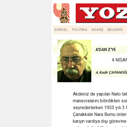
GÜNCEL
POLİTİKA
ASAYİŞ
BELEDİYE
A'DAN Z'YE
4 NİSA
A.Kadir ÇAPANOĞ
Akdeniz de yapılan Nato tatb
manevralarını bitirdikten s
seyrederlerken 1953 yılı 3 
Çanakkale Nara Burnu önler
karşın vardiya dışı görevine