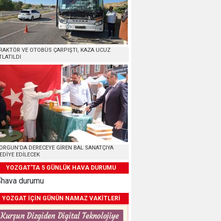
RAKTÖR VE OTOBÜS ÇARPIŞTI, KAZA UCUZ
TLATILDI
ORGUN’DA DERECEYE GİREN BAL SANATÇIYA
EDİYE EDİLECEK
YOZGAT'TA 5 GÜNLÜK HAVA DURUMU
YOZGAT İÇİN GÜNÜN NAMAZ VAKİTLERİ