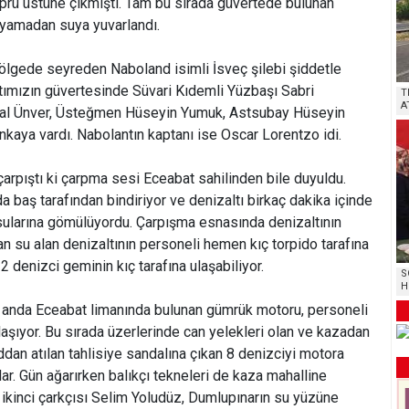
prü üstüne çıkmıştı. Tam bu sırada güvertede bulunan
ayamadan suya yuvarlandı.
bölgede seyreden Naboland isimli İsveç şilebi şiddetle
ltımızın güvertesinde Süvari Kıdemli Yüzbaşı Sabri
T
A
al Ünver, Üsteğmen Hüseyin Yumuk, Astsubay Hüseyin
kaya vardı. Nabolantın kaptanı ise Oscar Lorentzo idi.
e çarpıştı ki çarpma sesi Eceabat sahilinden bile duyuldu.
 baş tarafından bindiriyor ve denizaltı birkaç dakika içinde
sularına gömülüyordu. Çarpışma esnasında denizaltının
ftan su alan denizaltının personeli hemen kıç torpido tarafına
 denizci geminin kıç tarafına ulaşabiliyor.
S
H
lk anda Eceabat limanında bulunan gümrük motoru, personeli
ulaşıyor. Bu sırada üzerlerinde can yelekleri olan ve kazadan
dan atılan tahlisiye sandalına çıkan 8 denizciyi motora
lar. Gün ağarırken balıkçı tekneleri de kaza mahalline
ikinci çarkçısı Selim Yoludüz, Dumlupınarın su yüzüne