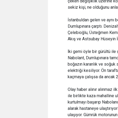
çeken değişiklik üzerine kö
sekiz kişi, ne olduğunu anl
İstanbuldan gelen ve aynı 
Dumlupınara çarptı. Deniza
Çelebioğlu, Üsteğmen Kem
Akış ve Astsubay Hüseyin İn
İki gemi öyle bir gürültü il
Nabolant, Dumlupınara tamda
boğazın karanlık ve soğuk 
elektriği kesiliyor. Ön tara
kaçmaya çalışsa da ancak 22
Olay haber alınır alınmaz i
ile birlikte kaza mahalline 
kurtulmayı başarıp Naboland
alarak hastaneye ulaştırıyor
ulaşıyor. Gümrük motorunun 