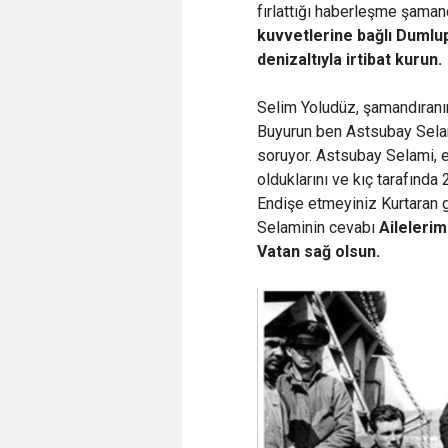
fırlattığı haberleşme şaman
kuvvetlerine bağlı Dumlup
denizaltıyla irtibat kurun.
Selim Yoludüz, şamandıranın 
Buyurun ben Astsubay Selam
soruyor. Astsubay Selami, e
olduklarını ve kıç tarafında 
Endişe etmeyiniz Kurtaran 
Selaminin cevabı
Aileleri
Vatan sağ olsun.