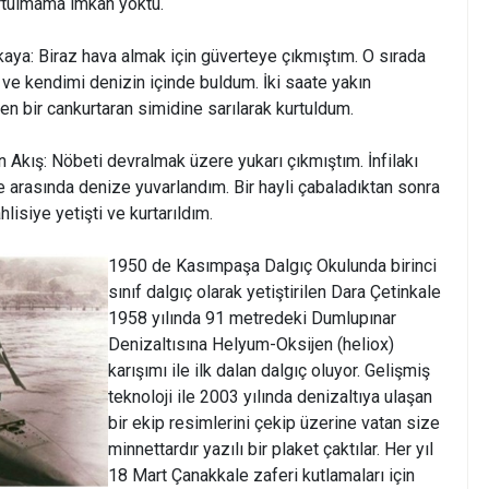
tulmama imkân yoktu.
aya: Biraz hava almak için güverteye çıkmıştım. O sırada
 ve kendimi denizin içinde buldum. İki saate yakın
n bir cankurtaran simidine sarılarak kurtuldum.
kış: Nöbeti devralmak üzere yukarı çıkmıştım. İnfilakı
e arasında denize yuvarlandım. Bir hayli çabaladıktan sonra
isiye yetişti ve kurtarıldım.
1950 de Kasımpaşa Dalgıç Okulunda birinci
sınıf dalgıç olarak yetiştirilen Dara Çetinkale
1958 yılında 91 metredeki Dumlupınar
Denizaltısına Helyum-Oksijen (heliox)
karışımı ile ilk dalan dalgıç oluyor. Gelişmiş
teknoloji ile 2003 yılında denizaltıya ulaşan
bir ekip resimlerini çekip üzerine vatan size
minnettardır yazılı bir plaket çaktılar. Her yıl
18 Mart Çanakkale zaferi kutlamaları için