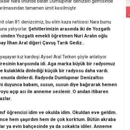
nakkale Nara önünde batan Dumlupınar denizaltı gemisinde
arılmasından tamamen ümit kesilmiştir.
it olan 81 denizcimiz, bu elim kaza neticesi Nara burnu
na yatıyorlar.
Şehitlerimizin arasında iki de Yozgatlı
lesinden Yozgatlı emekli öğretmen Nuri Aralın oğlu
ay İlhan Aral diğeri Çavuş Tarık Gediz..
t yaşayan kız kardeşi Aysel Aral Terken şöyle anlatıyor.
dairesinin karşısında idi. Aga marka büyük bir radyomuz
kulaklıkla dinlediği küçük bir radyosu daha vardı.
 onunla dinlerdi. Radyoda Dumlupınar Denizaltısı
ini duyunca babam, susun, susun diye bağırarak hemen
yoyu açıp acı ile anneme seslenir. O andan itibaren
azlar.
ınıf öğrencisi idim ve okulda idim. Okuldan eve geldim.
rünce hem şaşırdım hem de çok korktum. Bütün akraba
lar ya evin bahçesinde ya da sokakta idiler. Anneme