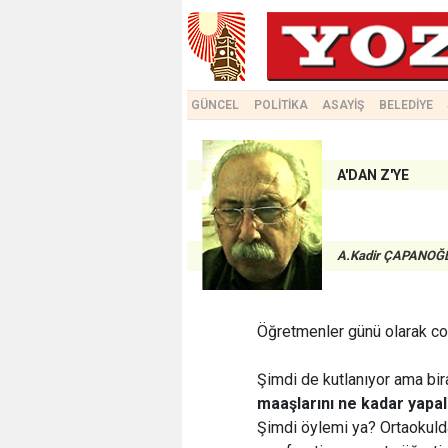
GÜNCEL
POLİTİKA
ASAYİŞ
BELEDİYE
A'DAN Z'YE
A.Kadir ÇAPANOĞ
Öğretmenler günü olarak coşk
Şimdi de kutlanıyor ama bi
maaşlarını ne kadar yapa
Şimdi öylemi ya? Ortaokulda