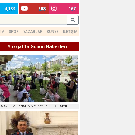
4,139
208
167
TİM
SPOR
YAZARLAR
KÜNYE
İLETİŞİM
Yozgat'ta Günün Haberleri
OZGAT’TA GENÇLİK MERKEZLERİ CIVIL CIVIL