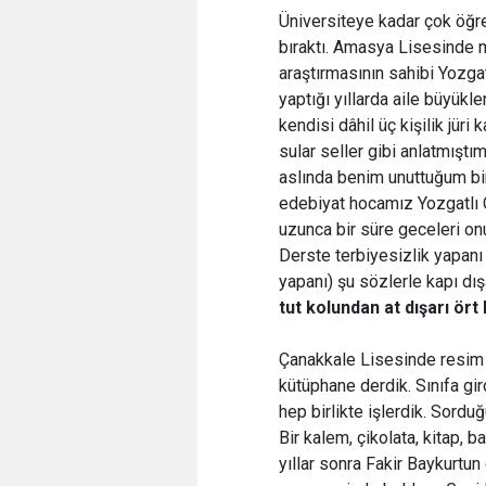
Üniversiteye kadar çok öğre
bıraktı. Amasya Lisesinde m
araştırmasının sahibi Yozga
yaptığı yıllarda aile büyükl
kendisi dâhil üç kişilik jür
sular seller gibi anlatmıştı
aslında benim unuttuğum bir
edebiyat hocamız Yozgatlı 
uzunca bir süre geceleri on
Derste terbiyesizlik yapanı
yapanı) şu sözlerle kapı dış
tut kolundan at dışarı ört 
Çanakkale Lisesinde resim ve
kütüphane derdik. Sınıfa gir
hep birlikte işlerdik. Sord
Bir kalem, çikolata, kitap, 
yıllar sonra Fakir Baykurtu