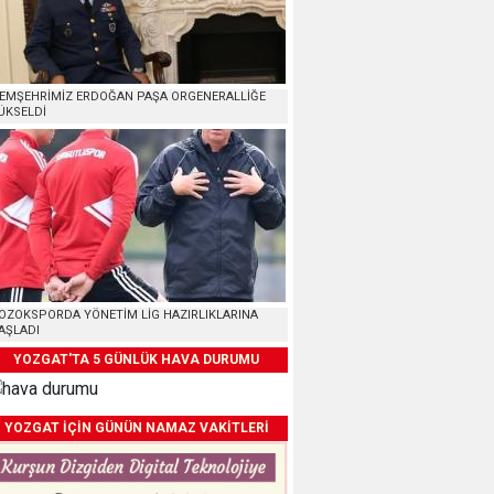
EMŞEHRİMİZ ERDOĞAN PAŞA ORGENERALLİĞE
ÜKSELDİ
OZOKSPORDA YÖNETİM LİG HAZIRLIKLARINA
AŞLADI
YOZGAT'TA 5 GÜNLÜK HAVA DURUMU
YOZGAT İÇİN GÜNÜN NAMAZ VAKİTLERİ