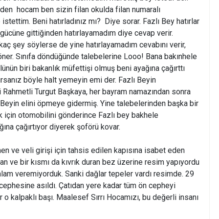
en  hocam ben sizin filan okulda filan numaralı
stettim. Beni hatırladınız mı?  Diye sorar. Fazlı Bey hatırlar
cüne gittiğinden hatırlayamadım diye cevap verir.
rkaç şey söylerse de yine hatırlayamadım cevabını verir,
ner. Sınıfa döndüğünde talebelerine Looo! Bana bakınhele
ünün biri bakanlık müfettişi olmuş beni ayağına çağırttı
rsanız böyle halt yemeyin emi der. Fazlı Beyin
si Rahmetli Turgut Başkaya, her bayram namazından sonra
Beyin elini öpmeye gidermiş. Yine talebelerinden başka bir
 için otomobilini gönderince Fazlı bey bakhele
ına çağırtıyor diyerek şoförü kovar.
n ve veli girişi için tahsis edilen kapısına isabet eden
n ve bir kısmı da kıvrık duran bez üzerine resim yapıyordu
nlam veremiyorduk. Sanki dağlar tepeler vardı resimde. 29
cephesine asıldı. Çatıdan yere kadar tüm ön cepheyi
 o kalpaklı başı. Maalesef Sırrı Hocamızı, bu değerli insanı