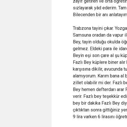
zayıf getiren ve orta öğret
sızlayarak yâd ederim. Tam
Bilecenden bir anı anlatayım
Trabzona tayini çıkar. Yozga
Samsuna oradan da vapur ile 
Bey, tayin olduğu okulda öğ
gelmez. Eldeki para ile idar
Beyin eşi son çare al şu kü
Fazlı Bey küplere biner alır 
karşısına dikilir, avucunda 
alamıyorum. Karım bana al bu
zillet olabilir mi der. Faz
Bey hemen defterdarı arar F
verir. Fazlı bey teşekkür e
bey bir dakika Fazlı Bey d
çıktıktan sonra gittiğiniz y
9 lira varken 6 lirasını öğr