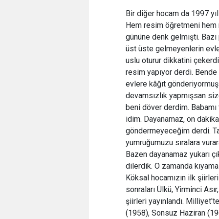
Bir diğer hocam da 1997 yı
Hem resim öğretmeni hem m
gününe denk gelmişti. Bazı 
üst üste gelmeyenlerin evl
uslu oturur dikkatini çekerd
resim yapıyor derdi. Bende
evlere kâğıt gönderiyormuş
devamsızlık yapmışsan size
beni döver derdim. Babamı 
idim. Dayanamaz, on dakika 
göndermeyeceğim derdi. Tab
yumruğumuzu sıralara vurara
Bazen dayanamaz yukarı çık
dilerdik. O zamanda kıyama
Köksal hocamızın ilk şiirle
sonraları Ülkü, Yirminci Ası
şiirleri yayınlandı. Milliyet'
(1958), Sonsuz Haziran (1963