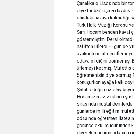
Çanakkale Lisesinde bir ten
diye bir bağırışma duyduk.
elindeki havaya kaldırdığı 
Türk Halk Müziği Korosu ve
Sırrı Hocam benden kaval ç
göstermiştim. Dersi olmadı
hafiften üflerdi. O gün de
ayaküstüne atmış üflemeye 
odaya girdiğini görmemiş. Bu
üflemeyi kesmiş. Müfettiş ön
öğretmenisin diye sormuş 
konuşurken ayağa kalk deyin
Şahit olduğumuz olay buym
Hocamızın aziz ruhunu şâd 
sırasında müstahdemlerden b
günlerde milli eğitim müfett
odasında öğretmen listesini
görünce okul müdüründen ken
diyerek müdürün odasına gir