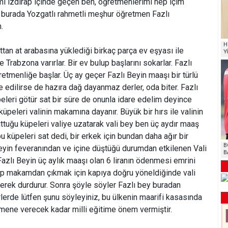
imi ızdırap içinde geçen ben, öğretmenlerimi hep içim
 burada Yozgatlı rahmetli meşhur öğretmen Fazlı
.
H
ttan at arabasına yüklediği birkaç parça ev eşyası ile
Y
Trabzona varırlar. Bir ev bulup başlarını sokarlar. Fazlı
retmenliğe başlar. Üç ay geçer Fazlı Beyin maaşı bir türlü
e edilirse de hazıra dağ dayanmaz derler, oda biter. Fazlı
peleri götür sat bir süre de onunla idare edelim deyince
küpeleri valinin makamına dayanır. Büyük bir hırs ile valinin
tuttuğu küpeleri valiye uzatarak vali bey ben üç aydır maaş
 küpeleri sat dedi, bir erkek için bundan daha ağır bir
B
lı beyin feveranından ve içine düştüğü durumdan etkilenen Vali
B
azlı Beyin üç aylık maaşı olan 6 liranın ödenmesi emrini
dip makamdan çıkmak için kapıya doğru yöneldiğinde vali
iyerek durdurur. Sonra şöyle söyler Fazlı bey buradan
erlerde lütfen şunu söyleyiniz, bu ülkenin maarifi kasasında
etmene verecek kadar milli eğitime önem vermiştir.