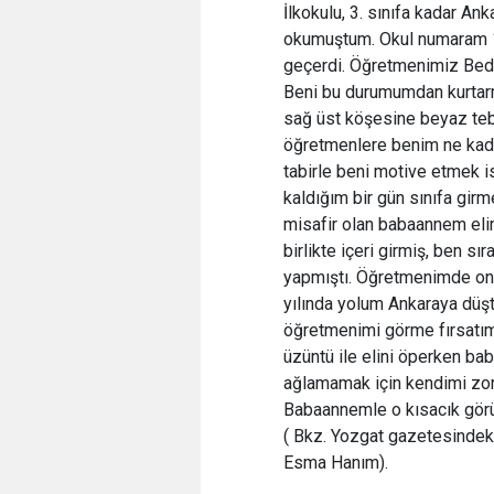
İlkokulu, 3. sınıfa kadar An
okumuştum. Okul numaram 1
geçerdi. Öğretmenimiz Bedia
Beni bu durumumdan kurtarma
sağ üst köşesine beyaz tebe
öğretmenlere benim ne kada
tabirle beni motive etmek 
kaldığım bir gün sınıfa gi
misafir olan babaannem elim
birlikte içeri girmiş, ben 
yapmıştı. Öğretmenimde onu
yılında yolum Ankaraya dü
öğretmenimi görme fırsatım 
üzüntü ile elini öperken b
ağlamamak için kendimi zor 
Babaannemle o kısacık görü
( Bkz. Yozgat gazetesindeki 
Esma Hanım).