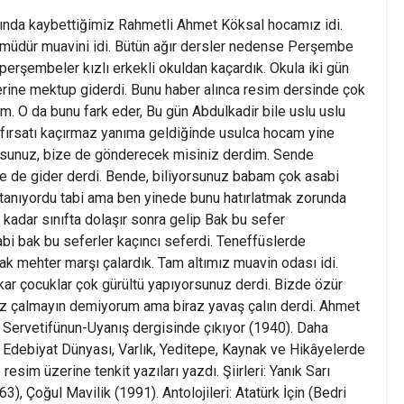
lında kaybettiğimiz Rahmetli Ahmet Köksal hocamız idi.
üdür muavini idi. Bütün ağır dersler nedense Perşembe
perşembeler kızlı erkekli okuldan kaçardık. Okula iki gün
erine mektup giderdi. Bunu haber alınca resim dersinde çok
im. O da bunu fark eder, Bu gün Abdulkadir bile uslu uslu
 fırsatı kaçırmaz yanıma geldiğinde usulca hocam yine
sunuz, bize de gönderecek misiniz derdim. Sende
 de gider derdi. Bende, biliyorsunuz babam çok asabi
tanıyordu tabi ama ben yinede bunu hatırlatmak zorunda
kadar sınıfta dolaşır sonra gelip Bak bu sefer
i bak bu seferler kaçıncı seferdi. Teneffüslerde
k mehter marşı çalardık. Tam altımız muavin odası idi.
ar çocuklar çok gürültü yapıyorsunuz derdi. Bizde özür
z çalmayın demiyorum ama biraz yavaş çalın derdi. Ahmet
ri Servetifünun-Uyanış dergisinde çıkıyor (1940). Daha
r, Edebiyat Dünyası, Varlık, Yeditepe, Kaynak ve Hikâyelerde
te resim üzerine tenkit yazıları yazdı. Şiirleri: Yanık Sarı
), Çoğul Mavilik (1991). Antolojileri: Atatürk İçin (Bedri