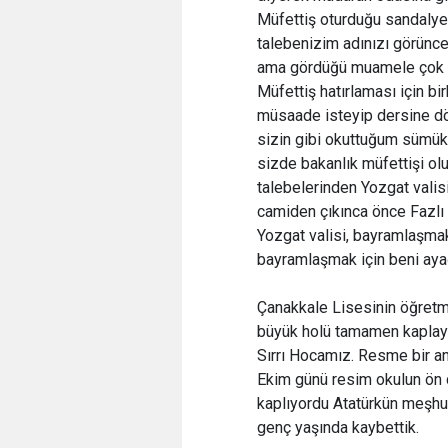
Müfettiş oturduğu sandalyed
talebenizim adınızı görünce i
ama gördüğü muamele çok gü
Müfettiş hatırlaması için bi
müsaade isteyip dersine dö
sizin gibi okuttuğum sümükl
sizde bakanlık müfettişi olu
talebelerinden Yozgat vali
camiden çıkınca önce Fazlı 
Yozgat valisi, bayramlaşmak
bayramlaşmak için beni ayağ
Çanakkale Lisesinin öğretme
büyük holü tamamen kaplaya
Sırrı Hocamız. Resme bir a
Ekim günü resim okulun ön 
kaplıyordu Atatürkün meşhur
genç yaşında kaybettik.