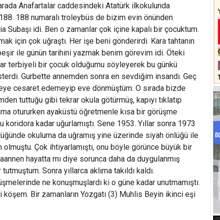
karada Anafartalar caddesindeki Atatürk ilkokulunda
88. 188 numaralı troleybüs de bizim evin önünden
 Subaşı idi. Ben o zamanlar çok içine kapalı bir çocuktum.
k için çok uğraştı. Her işe beni gönderirdi. Kara tahtanın
şir ile günün tarihini yazmak benim görevim idi. Öteki
r terbiyeli bir çocuk olduğumu söyleyerek bu günkü
isterdi. Gurbette annemden sonra en sevdiğim insandı. Geç
rmeye cesaret edemeyip eve dönmüştüm. O sırada bizde
den tuttuğu gibi tekrar okula götürmüş, kapıyı tıklatıp
sırama otururken ayaküstü öğretmenle kısa bir görüşme
 koridora kadar uğurlamıştı. Sene 1953. Yıllar sonra 1973
ştüğünde okuluma da uğramış yine üzerinde siyah önlüğü ile
olmuştu. Çok ihtiyarlamıştı, onu böyle görünce büyük bir
abaannen hayatta mı diye sorunca daha da duygulanmış
tutmuştum. Sonra yıllarca aklıma takıldı kaldı.
şmelerinde ne konuşmuşlardı ki o güne kadar unutmamıştı.
köşem. Bir zamanların Yozgatı (3) Muhlis Beyin ikinci eşi