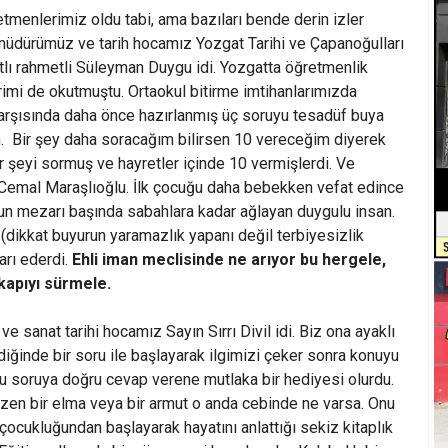
tmenlerimiz oldu tabi, ama bazıları bende derin izler
üdürümüz ve tarih hocamız Yozgat Tarihi ve Çapanoğulları
tlı rahmetli Süleyman Duygu idi. Yozgatta öğretmenlik
erimi de okutmuştu. Ortaokul bitirme imtihanlarımızda
i karşısında daha önce hazırlanmış üç soruyu tesadüf buya
m.  Bir şey daha soracağım bilirsen 10 vereceğim diyerek
 şeyi sormuş ve hayretler içinde 10 vermişlerdi. Ve
Cemal Maraşlıoğlu. İlk çocuğu daha bebekken vefat edince
un mezarı başında sabahlara kadar ağlayan duygulu insan.
 (dikkat buyurun yaramazlık yapanı değil terbiyesizlik
arı ederdi.
Ehli iman meclisinde ne arıyor bu hergele,
kapıyı sürmele.
 sanat tarihi hocamız Sayın Sırrı Divil idi. Biz ona ayaklı
diğinde bir soru ile başlayarak ilgimizi çeker sonra konuyu
uğu soruya doğru cevap verene mutlaka bir hediyesi olurdu.
bazen bir elma veya bir armut o anda cebinde ne varsa. Onu
n çocukluğundan başlayarak hayatını anlattığı sekiz kitaplık