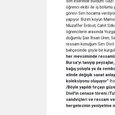
son eserinde buldum. Gazi Eği
öğrenci ekibi ile iş bölümü 
görevi Sırrı hocama veriliy
yapıyor. Bizim köyün Mamıde
Muzaffer Erdost, Cahit Sıtkı
öğrencilerin arasında Yozgat
doğumlu Şair İhsan Üren, Sırr
ressam konuğum Sırrı Divil
bahçesinde şöyle bir kurgu
her mevsiminde ressamlar
Bursa'yı tanıyıp peyzajlar
bağış yoluyla ya da sembol
elinde değişik sanat anlay
koleksiyonu oluşuyor"
İhs
/Böyle yapıldı fırçayı gü
Divil'in cenaze töreni /T
sandviçleri ve ressam vesa
hergelesinin yeniyetme m