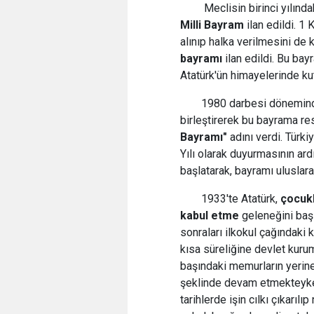
Meclisin birinci yılında
Milli Bayram
ilan edildi. 1
alınıp halka verilmesini de
bayramı
ilan edildi. Bu ba
Atatürk'ün himayelerinde ku
1980 darbesi döneminde
birleştirerek bu bayrama r
Bayramı"
adını verdi. Tür
Yılı olarak duyurmasının ar
başlatarak, bayramı uluslara
1933'te Atatürk,
çocuk
kabul etme
geleneğini başl
sonraları ilkokul çağındaki 
kısa süreliğine devlet kurum
başındaki memurların yeri
şeklinde devam etmekteyk
tarihlerde işin cılkı çıkarıl