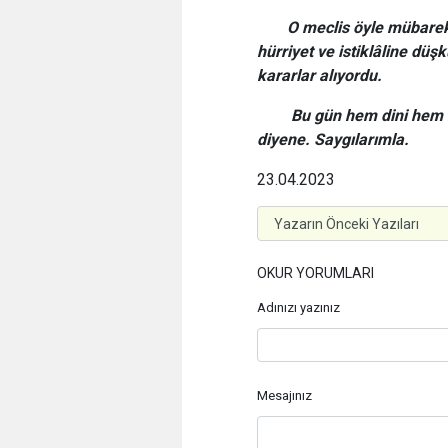
O meclis öyle mübarek b
hürriyet ve istiklâline düş
kararlar alıyordu.
Bu gün hem dini hem m
diyene. Saygılarımla.
23.04.2023
OKUR YORUMLARI
Adınızı yazınız
Mesajınız