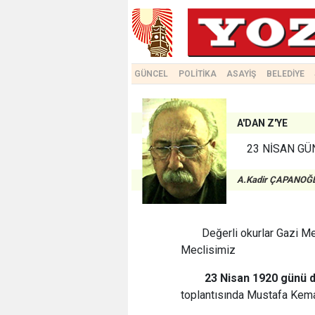
GÜNCEL
POLİTİKA
ASAYİŞ
BELEDİYE
A'DAN Z'YE
23 NİSAN GÜ
A.Kadir ÇAPANOĞ
Değerli okurlar Gazi Me
Meclisimiz
23 Nisan 1920 günü du
toplantısında Mustafa Kemal