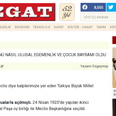
8,555
SAĞLIK
EKONOMİ
TEKNOLOJİ
HAYAT
KÜLTÜR - SANAT
TARIM
EĞİ
NÜ NASIL ULUSAL EGEMENLİK VE ÇOCUK BAYRAMI OLDU
LU
Yazarın Özgeçmişi
clis diye kalplerimize yer eden Türkiye Büyük Millet
R
B
alarla açılmıştı.
24 Nisan 1920'de yapılan ikinci
 Paşa oy birliği ile Meclis Başkanlığına seçildi.