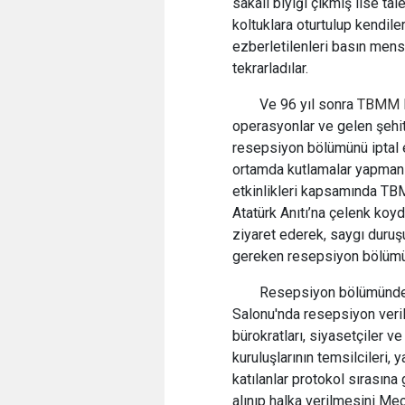
sakalı bıyığı çıkmış lise tal
koltuklara oturtulup kendile
ezberletilenleri basın mens
tekrarladılar.
Ve 96 yıl sonra
TBMM
operasyonlar ve gelen şehit
resepsiyon bölümünü iptal et
ortamda kutlamalar yapmanın
etkinlikleri kapsamında T
Atatürk Anıtı’na çelenk koyd
ziyaret ederek, saygı duru
gereken resepsiyon bölümü 
Resepsiyon bölümünde
Salonu'nda resepsiyon veril
bürokratları, siyasetçiler ve 
kuruluşlarının temsilcileri,
katılanlar protokol sırasın
alınıp halka verilmesini Mec