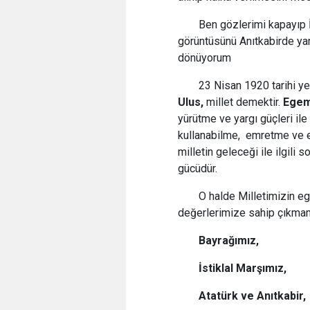
Ben gözlerimi kapayıp 
görüntüsünü Anıtkabirde yan
dönüyorum
23 Nisan 1920 tarihi ye
Ulus,
millet demektir.
Egem
yürütme ve yargı güçleri ile
kullanabilme, emretme ve em
milletin geleceği ile ilgil
gücüdür.
O halde Milletimizin e
değerlerimize sahip çıkmam
Bayrağımız,
İstiklal Marşımız,
Atatürk ve Anıtkabir,