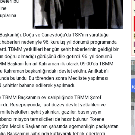
ebeleri bu
rine
uplarına
Başkanlığı, Doğu ve Güneydoğu’da TSK’nin yürüttüğü
 haberleri nedeniyle 96. kuruluş yıl dönümü programında
ti. TBMM yetkilileri her gün şehit haberlerinin geldiği bir
 doğru olmadığı görüşünü dile getirdi. 96. yıl dönümü
BMM Başkanı İsmail Kahraman ilk olarak 09.00’da TBMM
u Kahraman başkanlığındaki devlet erkânı, Anıtkabir’i
şunda bulundu. Bu törenden sonra Mecliste yapılması
şehitler bahane edilerek yapılmadı.
 TBMM Başkanının ev sahipliğinde TBMM Şeref
irdi.. Resepsiyonda, üst düzey devlet yetkilileri ve
milletvekilleri, şehit yakınları, gaziler, basın yayın
 yabancı misyon temsilcileri de hazır bulunur. Törene
a göre Meclis Başkanının şahsında egemenliğin padişahtan
lis Başkanının şahsında kutlayarak tebrik ederlerdi.