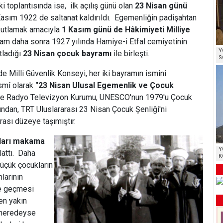
ki toplantısında ise, ilk açılış günü olan
23 Nisan günü
 Kasım 1922 de saltanat kaldırıldı. Egemenliğin padişahtan
 kutlamak amacıyla
1 Kasım günü de Hâkimiyeti Milliye
yram daha sonra 1927 yılında Hamiye-i Etfal cemiyetinin
Y
tladığı
23 Nisan çocuk bayramı
ile birleşti.
S
 Milli Güvenlik Konseyi, her iki bayramın ismini
esmî olarak
"23 Nisan Ulusal Egemenlik ve Çocuk
kiye Radyo Televizyon Kurumu, UNESCO'nun 1979'u Çocuk
dından, TRT Uluslararası 23 Nisan Çocuk Şenliği'ni
rası düzeye taşımıştır.
ları makama
Y
attı. Daha
K
küçük çocukların
larının
ne geçmesi
en yakın
ıp neredeyse