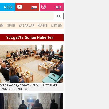
4,139
208
167
TİM
SPOR
YAZARLAR
KÜNYE
İLETİŞİM
Yozgat'ta Günün Haberleri
EKTÖR YAŞAR,YOZGAT’IN CUMHUR İTTİFAKINI
OZOK EVİNDE AĞIRLADI