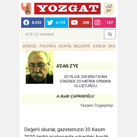
8,555
4,139
208
167
GÜNCEL
POLİTİKA
ASAYİŞ
BELEDİYE
SAĞLIK
EKONOMİ
TEKN
A'DAN Z'YE
20 YILDA 200 BİN FİDAN
DİKEREK 20 HATIRA ORMANI
OLUŞTURDU
A.Kadir ÇAPANOĞLU
Yazarın Özgeçmişi
Değerli okurlar, gazetemizin 30 Kasım
2020 tarihli nüshasında yukardaki başlık