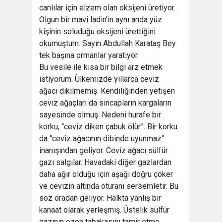
canlılar için elzem olan oksijeni üretiyor.
Olgun bir mavi ladin’in aynı anda yüz
kişinin soluduğu oksijeni ürettiğini
okumuştum. Sayın Abdullah Karataş Bey
tek başına ormanlar yaratıyor.
Bu vesile ile kısa bir bilgi arz etmek
istiyorum. Ülkemizde yıllarca ceviz
ağacı dikilmemiş. Kendiliğinden yetişen
ceviz ağaçları da sincapların kargaların
sayesinde olmuş. Nedeni hurafe bir
korku, “ceviz diken çabuk ölür”. Bir korku
da “ceviz ağacının dibinde uyunmaz”
inanışından geliyor. Ceviz ağacı sülfür
gazı salgılar. Havadaki diğer gazlardan
daha ağır olduğu için aşağı doğru çöker
ve cevizin altında oturanı sersemletir. Bu
söz oradan geliyor. Halkta yanlış bir
kanaat olarak yerleşmiş. Üstelik sülfür
gazının ozon tabakasını tamir etme