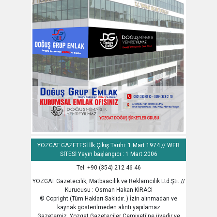
YOZGAT GAZETESİ İlk Çıkış Tarihi: 1 Mart 1974 // WEB
SİTESİ Yayın başlangıcı : 1 Mart 2006
Tel: +90 (354) 212 46 46
YOZGAT Gazetecilik, Matbaacılık ve Reklamcılık Ltd.Şti. //
Kurucusu : Osman Hakan KİRACI
© Copright (Tüm Hakları Saklıdır. ) İzin alınmadan ve
kaynak gösterilmeden alıntı yapılamaz
Gazetemiz, Yozgat Gazeteciler Cemiyeti'ne üyedir ve