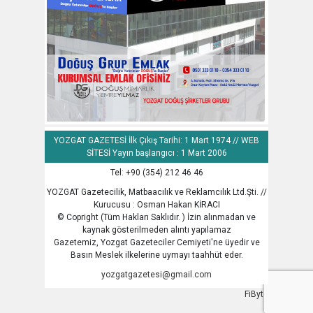
YOZGAT GAZETESİ İlk Çıkış Tarihi: 1 Mart 1974 // WEB
SİTESİ Yayın başlangıcı : 1 Mart 2006
Tel: +90 (354) 212 46 46
YOZGAT Gazetecilik, Matbaacılık ve Reklamcılık Ltd.Şti. //
Kurucusu : Osman Hakan KİRACI
© Copright (Tüm Hakları Saklıdır. ) İzin alınmadan ve
kaynak gösterilmeden alıntı yapılamaz
Gazetemiz, Yozgat Gazeteciler Cemiyeti'ne üyedir ve
Basın Meslek ilkelerine uymayı taahhüt eder.
yozgatgazetesi@gmail.com
FiByte