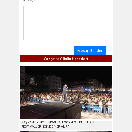
Mesajı Gönder
Yozgat'ta Günün Haberleri
BAŞKAN EKİNCİ: "İNŞALLAH SORFEST KÜLTÜR YOLU
FESTİVALLERİ İÇİNDE YER ALIR"