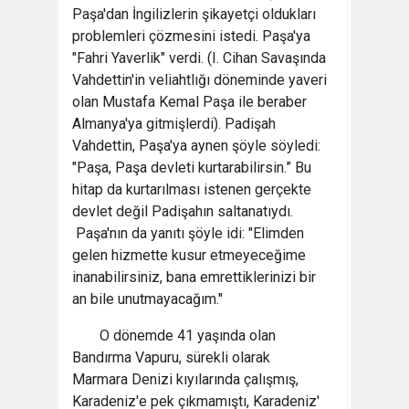
Paşa'dan İngilizlerin şikayetçi oldukları
problemleri çözmesini istedi. Paşa'ya
"Fahri Yaverlik" verdi. (I. Cihan Savaşında
Vahdettin'in veliahtlığı döneminde yaveri
olan Mustafa Kemal Paşa ile beraber
Almanya'ya gitmişlerdi). Padişah
Vahdettin, Paşa'ya aynen şöyle söyledi:
"Paşa, Paşa devleti kurtarabilirsin.” Bu
hitap da kurtarılması istenen gerçekte
devlet değil Padişahın saltanatıydı.
Paşa'nın da yanıtı şöyle idi: "Elimden
gelen hizmette kusur etmeyeceğime
inanabilirsiniz, bana emrettiklerinizi bir
an bile unutmayacağım."
O dönemde 41 yaşında olan
Bandırma Vapuru, sürekli olarak
Marmara Denizi kıyılarında çalışmış,
Karadeniz'e pek çıkmamıştı, Karadeniz'