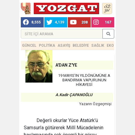
8,555
4,139
208
167
GÜNCEL
POLİTİKA
ASAYİŞ
BELEDİYE
SAĞLIK
EKONOMİ
TEKN
A'DAN Z'YE
19 MAYIS’IN YILDÖNÜMÜNE A
BANDIRMA VAPURUNUN
HİKAYESİ
A.Kadir ÇAPANOĞLU
Yazarın Özgeçmişi
Değerli okurlar Yüce Atatürk’ü
Samsun’a götürerek Millî Mücadelenin
başlamasında çok önemli bir görev