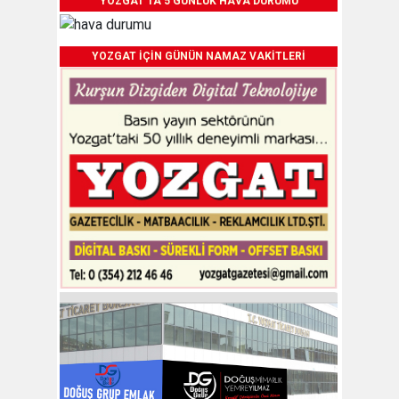
YOZGAT'TA 5 GÜNLÜK HAVA DURUMU
YOZGAT İÇİN GÜNÜN NAMAZ VAKİTLERİ