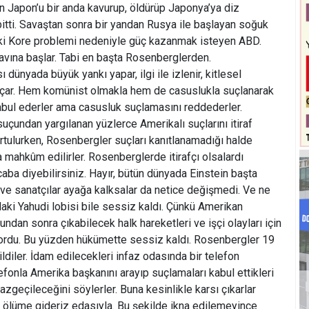
n Japon’u bir anda kavurup, öldürüp Japonya’ya diz
itti. Savaştan sonra bir yandan Rusya ile başlayan soğuk
aki Kore problemi nedeniyle güç kazanmak isteyen ABD.
vına başlar. Tabi en başta Rosenberglerden.
dünyada büyük yankı yapar, ilgi ile izlenir, kitlesel
 açar. Hem komünist olmakla hem de casuslukla suçlanarak
 kabul ederler ama casusluk suçlamasını reddederler.
uçundan yargılanan yüzlerce Amerikalı suçlarını itiraf
urtulurken, Rosenbergler suçları kanıtlanamadığı halde
a mahkûm edilirler. Rosenberglerde itirafçı olsalardı
aba diyebilirsiniz. Hayır, bütün dünyada Einstein başta
ve sanatçılar ayağa kalksalar da netice değişmedi. Ve ne
daki Yahudi lobisi bile sessiz kaldı. Çünkü Amerikan
ndan sonra çıkabilecek halk hareketleri ve işçi olayları için
ordu. Bu yüzden hükümette sessiz kaldı. Rosenbergler 19
diler. İdam edilecekleri infaz odasında bir telefon
elefonla Amerika başkanını arayıp suçlamaları kabul ettikleri
zgeçileceğini söylerler. Buna kesinlikle karsı çıkarlar
üme gideriz edasıyla. Bu şekilde ikna edilemeyince