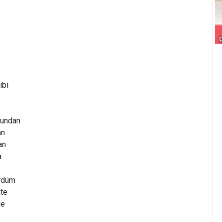
ibi
bundan
an
an
a
ördüm
hte
de