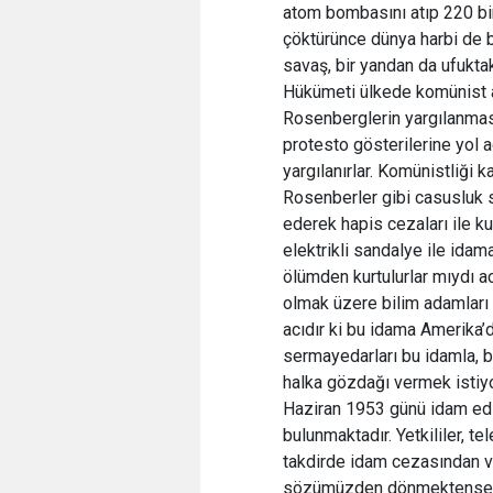
atom bombasını atıp 220 bi
çöktürünce dünya harbi de b
savaş, bir yandan da ufukt
Hükümeti ülkede komünist a
Rosenberglerin yargılanması 
protesto gösterilerine yol
yargılanırlar. Komünistliği
Rosenberler gibi casusluk s
ederek hapis cezaları ile k
elektrikli sandalye ile idam
ölümden kurtulurlar mıydı ac
olmak üzere bilim adamları 
acıdır ki bu idama Amerika’
sermayedarları bu idamla, bu
halka gözdağı vermek istiy
Haziran 1953 günü idam edil
bulunmaktadır. Yetkililer, t
takdirde idam cezasından va
sözümüzden dönmektense öl