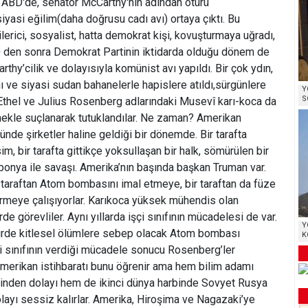
 ABD'de, senatör McCarthy'nin adından ötürü
siyasi eğilim(daha doğrusu cadı avı) ortaya çıktı. Bu
erici, sosyalist, hatta demokrat kişi, kovuşturmaya uğradı,
950 den sonra Demokrat Partinin iktidarda olduğu dönem de
rthy’cilik ve dolayısıyla komünist avı yapıldı. Bir çok ydın,
amı ve siyasi sudan bahanelerle hapislere atıldı,sürgünlere
Y
S
e Ethel ve Julius Rosenberg adlarındaki Musevî karı-koca da
mekle suçlanarak tutuklandılar. Ne zaman? Amerikan
ünde şirketler haline geldiği bir dönemde. Bir tarafta
im, bir tarafta gittikçe yoksullaşan bir halk, sömürülen bir
aponya ile savaşı. Amerika’nın başında başkan Truman var.
r taraftan Atom bombasını imal etmeye, bir taraftan da füze
tirmeye çalışıyorlar. Karıkoca yüksek mühendis olan
e görevliler. Aynı yıllarda işçi sınıfının mücadelesi de var.
Y
akdirde kitlesel ölümlere sebep olacak Atom bombası
K
şçi sınıfının verdiği mücadele sonucu Rosenberg’ler
Amerikan istihbaratı bunu öğrenir ama hem bilim adamı
rinden dolayı hem de ikinci dünya harbinde Sovyet Rusya
olayı sessiz kalırlar. Amerika, Hiroşima ve Nagazaki’ye