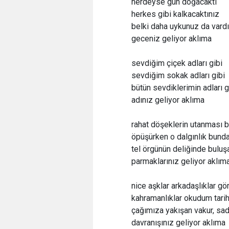
nerdeyse gün doğacaktı
herkes gibi kalkacaktınız
belki daha uykunuz da vardı
geceniz geliyor aklıma
sevdiğim çiçek adları gibi
sevdiğim sokak adları gibi
bütün sevdiklerimin adları g
adınız geliyor aklıma
rahat döşeklerin utanması 
öpüşürken o dalgınlık bund
tel örgünün deliğinde buluş
parmaklarınız geliyor aklım
nice aşklar arkadaşlıklar g
kahramanlıklar okudum tari
çağımıza yakışan vakur, sa
davranışınız geliyor aklıma