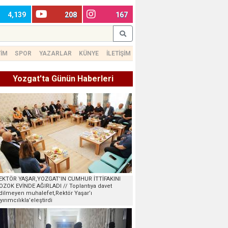
4,139
208
167
TİM
SPOR
YAZARLAR
KÜNYE
İLETİŞİM
Yozgat'ta Günün Haberleri
EKTÖR YAŞAR,YOZGAT’IN CUMHUR İTTİFAKINI
OZOK EVİNDE AĞIRLADI // Toplantıya davet
dilmeyen muhalefet,Rektör Yaşar’ı
ayırımcılıkla’eleştirdi