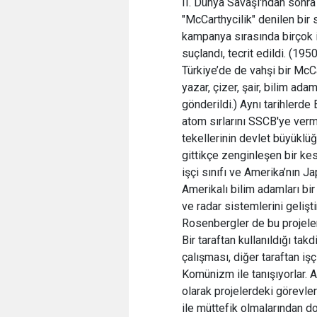
II. Dünya Savaşı'ndan sonra
"McCarthycilik" denilen bir 
kampanya sırasında birçok il
suçlandı, tecrit edildi. (1
Türkiye’de de vahşi bir McCa
yazar, çizer, şair, bilim ad
gönderildi.) Aynı tarihlerd
atom sırlarını SSCB'ye ver
tekellerinin devlet büyüklüğ
gittikçe zenginleşen bir kes
işçi sınıfı ve Amerika’nın J
Amerikalı bilim adamları bi
ve radar sistemlerini geliş
Rosenbergler de bu projelerd
Bir taraftan kullanıldığı t
çalışması, diğer taraftan i
Komünizm ile tanışıyorlar. 
olarak projelerdeki görevle
ile müttefik olmalarından d