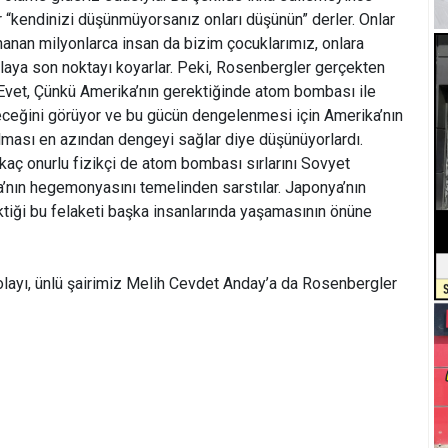
r “kendinizi düşünmüyorsanız onları düşünün” derler. Onlar
anan milyonlarca insan da bizim çocuklarımız, onlara
laya son noktayı koyarlar. Peki, Rosenbergler gerçekten
Evet, Çünkü Amerika’nın gerektiğinde atom bombası ile
leceğini görüyor ve bu gücün dengelenmesi için Amerika’nın
lması en azından dengeyi sağlar diye düşünüyorlardı.
rkaç onurlu fizikçi de atom bombası sırlarını Sovyet
’nın hegemonyasını temelinden sarstılar. Japonya’nın
ektiği bu felaketi başka insanlarında yaşamasının önüne
olayı, ünlü şairimiz Melih Cevdet Anday’a da Rosenbergler