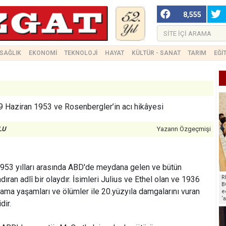
8,555
SAĞLIK
EKONOMİ
TEKNOLOJİ
HAYAT
KÜLTÜR - SANAT
TARIM
EĞİ
9 Haziran 1953 ve Rosenbergler’in acı hikâyesi
LU
Yazarın Özgeçmişi
953 yılları arasında ABD'de meydana gelen ve bütün
R
ıran adlî bir olaydır. İsimleri Julius ve Ethel olan ve 1936
B
ama yaşamları ve ölümler ile 20.yüzyıla damgalarını vuran
e
‘
dir.