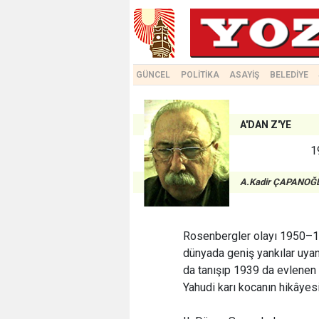
GÜNCEL
POLİTİKA
ASAYİŞ
BELEDİYE
A'DAN Z'YE
1
A.Kadir ÇAPANOĞ
Rosenbergler olayı 1950–1
dünyada geniş yankılar uyand
da tanışıp 1939 da evlenen 
Yahudi karı kocanın hikâyesi