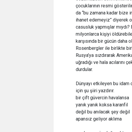
çocuklarının resmi gösterili
da “bu zamana kadar bize in
ihanet edemeyiz” diyerek o
casusluk yapmışlar mıydı? 
milyonlarca kişiyi öldürebi
karşısında bir gücün daha o
Rosenbergler ile birlikte bi
Rusya’ya sızdırarak Amerika
uğradığı ve hala acılarını ç
durdular.
Dünyayı etkileyen bu idam 
için şu şiiri yazdırır.
bir çift güvercin havalansa
yanık yanık koksa karanfil
değil bu anılacak şey değil
apansız geliyor aklıma