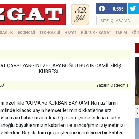
8,555
SAĞLIK
EKONOMİ
TEKNOLOJİ
HAYAT
KÜLTÜR - SANAT
TARIM
EĞİ
AT ÇARŞI YANGINI VE ÇAPANOĞLU BÜYÜK CAMİİ GİRİŞ
KUBBESİ
LU
Yazarın Özgeçmişi
azımı özellikle "CUMA ve KURBAN BAYRAMI Namaz"larını
Y
iinde kılacak sayın hemşerilerimin dikkatlerine arz
S
çoğunuzun haberinizin olmadığı cami içinde bulunan türbe
noğlu büyüklerimizin kabirleri ile sancağımızı ziyaretinizi
leddin Bey ile tüm geçmişlerimizin ruhlarına bir Fatiha