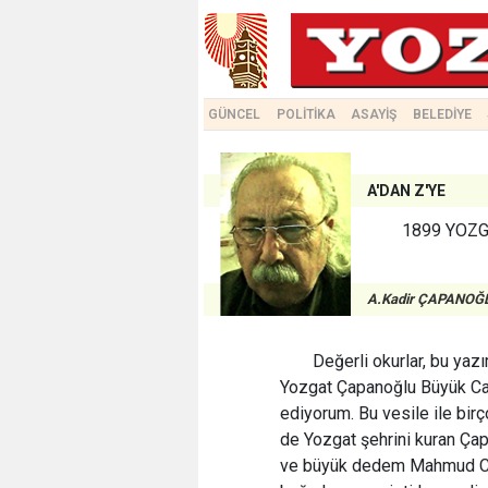
GÜNCEL
POLİTİKA
ASAYİŞ
BELEDİYE
A'DAN Z'YE
1899 YOZG
A.Kadir ÇAPANOĞ
Değerli okurlar, bu y
Yozgat Çapanoğlu Büyük Cam
ediyorum. Bu vesile ile bir
de Yozgat şehrini kuran Çapa
ve büyük dedem Mahmud Cela