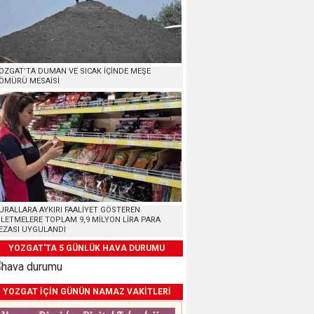
OZGAT’TA DUMAN VE SICAK İÇİNDE MEŞE
ÖMÜRÜ MESAİSİ
URALLARA AYKIRI FAALİYET GÖSTEREN
ŞLETMELERE TOPLAM 9,9 MİLYON LİRA PARA
EZASI UYGULANDI
YOZGAT'TA 5 GÜNLÜK HAVA DURUMU
YOZGAT İÇİN GÜNÜN NAMAZ VAKİTLERİ