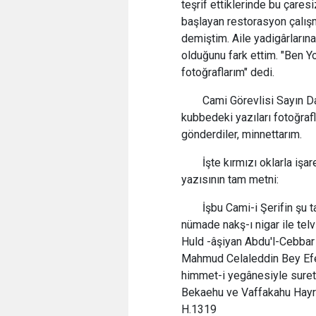
teşrif ettiklerinde bu çares
başlayan restorasyon çalışm
demiştim. Aile yadigârları
olduğunu fark ettim. "Ben 
fotoğraflarım" dedi.
Cami Görevlisi Sayın Da
kubbedeki yazıları fotoğraf
gönderdiler, minnettarım.
İşte kırmızı oklarla iş
yazısının tam metni:
İşbu Cami-i Şerifin şu 
nümade nakş-ı nigar ile telv
Huld -âşiyan Abdu'l-Cebbar
Mahmud Celaleddin Bey Efe
himmet-i yegânesiyle suret-
Bekaehu ve Vaffakahu Hayr
H.1319