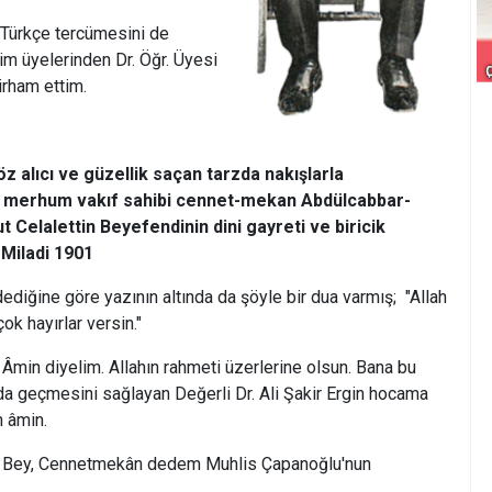
 Türkçe tercümesini de
m üyelerinden Dr. Öğr. Üyesi
irham ettim.
öz alıcı ve güzellik saçan tarzda nakışlarla
i merhum vakıf sahibi cennet-mekan Abdülcabbar-
Celalettin Beyefendinin dini gayreti ve biricik
 Miladi 1901
ediğine göre yazının altında da şöyle bir dua varmış; "Allah
k hayırlar versin."
Âmin diyelim. Allahın rahmeti üzerlerine olsun. Bana bu
yda geçmesini sağlayan Değerli Dr. Ali Şakir Ergin hocama
n âmin.
n Bey, Cennetmekân dedem Muhlis Çapanoğlu'nun