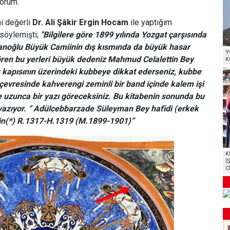
yorum.
hi değerli
Dr. Ali Şâkir Ergin Hocam
ile yaptığım
 söylemişti;
"Bilgilere göre 1899 yılında Yozgat çarşısında
anoğlu Büyük Camiinin dış kısmında da büyük hasar
Y
ren bu yerleri büyük dedeniz Mahmud Celalettin Bey
K
iş kapısının üzerindeki kubbeye dikkat ederseniz, kubbe
 çevresinde kahverengi zeminli bir band içinde kalem işi
de uzunca bir yazı göreceksiniz. Bu kitabenin sonunda bu
le yazıyor. “ Adülcebbarzade Süleyman Bey hafidi (erkek
in(*) R.1317-H.1319 (M.1899-1901)”
K
İ
C