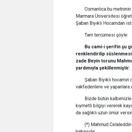
Osmanlıca bu metninin
Marmara Üniversitesi öğreti
Şaban Bıyıklı Hocamdan ist
Tam tercümesi şöyle:
Bu cami-i şerifin şu g
renklendirilip süslenmes
zade Beyin torunu Mahmut 
yardımıyla şekillenmiştir.
Şaban Bıyıklı hocamın d
vakfedenlere ve yapanlara ço
Bizde bütün kalbimizle 
kıymetli bilgiyi vererek ka
da sağlıklı uzun ömür versi
(*) Mahmud Celaleddi
babasıdır.