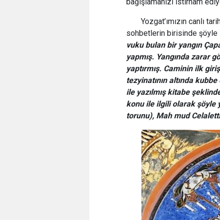
bağışlamanızı istirham edi
Yozgat’ımızın canlı tari
sohbetlerin birisinde şöyle
vuku bulan bir yangın Çap
yapmış. Yangında zarar gö
yaptırmış. Caminin ilk gir
tezyinatının altında kubbe
ile yazılmış kitabe şeklin
konu ile ilgili olarak şöy
torunu), Mah
mud Celalett