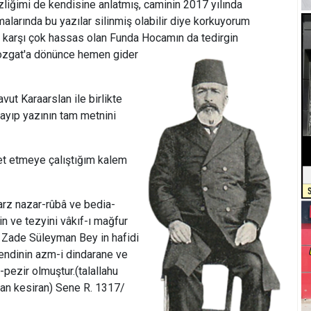
izliğimi de kendisine anlatmış, caminin 2017 yılında
alarında bu yazılar silinmiş olabilir diye korkuyorum
na karşı çok hassas olan Funda Hocamın da
tedirgin
Yozgat'a dönünce hemen gider
vut Karaarslan ile birlikte
layıp yazının tam metnini
aret etmeye çalıştığım kalem
tarz nazar-rûbâ ve bedia-
in ve tezyini vâkıf-ı mağfur
 Zade Süleyman Bey in hafidi
ndinin azm-i dindarane ve
pezir olmuştur.(talallahu
an kesiran) Sene R. 1317/