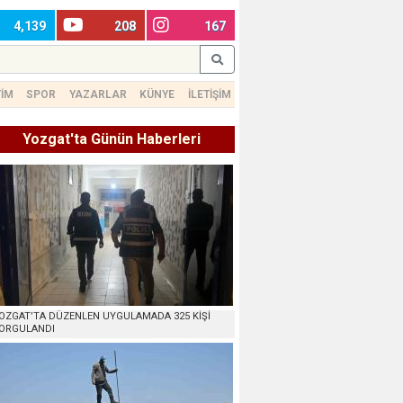
4,139
208
167
TİM
SPOR
YAZARLAR
KÜNYE
İLETİŞİM
Yozgat'ta Günün Haberleri
OZGAT’TA DÜZENLEN UYGULAMADA 325 KİŞİ
ORGULANDI