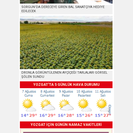
SORGUN’DA DERECEYE GİREN BAL SANATÇIYA HEDİYE
EDİLECEK
DRONLA GÖRÜNTÜLENEN AYÇİÇEĞİ TARLALARI GÖRSEL
ŞÖLEN SUNDU
YOZGAT'TA 5 GÜNLÜK HAVA DURUMU
YOZGAT İÇİN GÜNÜN NAMAZ VAKİTLERİ