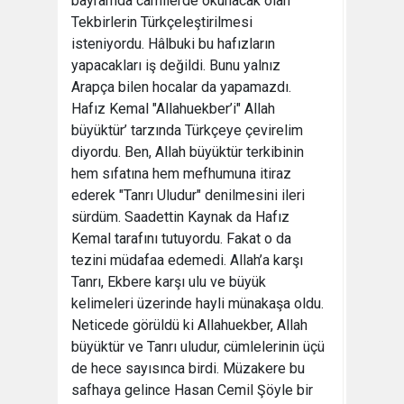
bayramda camilerde okunacak olan
Tekbirlerin Türkçeleştirilmesi
isteniyordu. Hâlbuki bu hafızların
yapacakları iş değildi. Bunu yalnız
Arapça bilen hocalar da yapamazdı.
Hafız Kemal "Allahuekber’i" Allah
büyüktür’ tarzında Türkçeye çevirelim
diyordu. Ben, Allah büyüktür terkibinin
hem sıfatına hem mefhumuna itiraz
ederek "Tanrı Uludur" denilmesini ileri
sürdüm. Saadettin Kaynak da Hafız
Kemal tarafını tutuyordu. Fakat o da
tezini müdafaa edemedi. Allah’a karşı
Tanrı, Ekbere karşı ulu ve büyük
kelimeleri üzerinde hayli münakaşa oldu.
Neticede görüldü ki Allahuekber, Allah
büyüktür ve Tanrı uludur, cümlelerinin üçü
de hece sayısınca birdi. Müzakere bu
safhaya gelince Hasan Cemil Şöyle bir