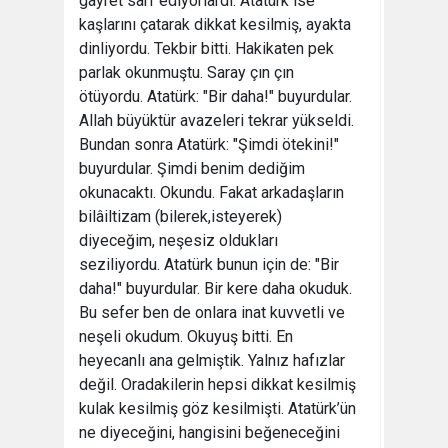
gayret sarf ediyorlardı. Atatürk ise
kaşlarını çatarak dikkat kesilmiş, ayakta
dinliyordu. Tekbir bitti. Hakikaten pek
parlak okunmuştu. Saray çın çın
ötüyordu. Atatürk: "Bir daha!" buyurdular.
Allah büyüktür avazeleri tekrar yükseldi.
Bundan sonra Atatürk: "Şimdi ötekini!"
buyurdular. Şimdi benim dediğim
okunacaktı. Okundu. Fakat arkadaşların
bilâiltizam (bilerek,isteyerek)
diyeceğim, neşesiz oldukları
seziliyordu. Atatürk bunun için de: "Bir
daha!" buyurdular. Bir kere daha okuduk.
Bu sefer ben de onlara inat kuvvetli ve
neşeli okudum. Okuyuş bitti. En
heyecanlı ana gelmiştik. Yalnız hafızlar
değil. Oradakilerin hepsi dikkat kesilmiş
kulak kesilmiş göz kesilmişti. Atatürk’ün
ne diyeceğini, hangisini beğeneceğini