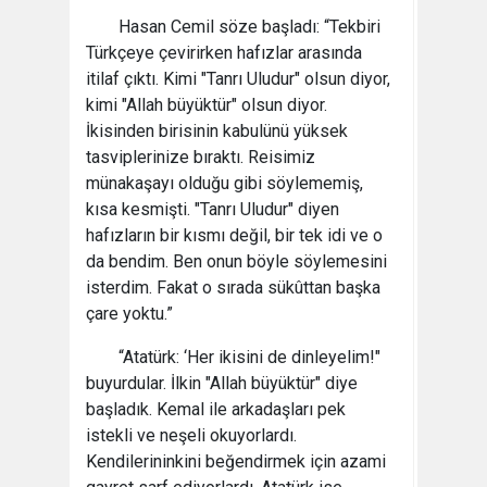
Hasan Cemil söze başladı: “Tekbiri
Türkçeye çevirirken hafızlar arasında
itilaf çıktı. Kimi "Tanrı Uludur" olsun diyor,
kimi "Allah büyüktür" olsun diyor.
İkisinden birisinin kabulünü yüksek
tasviplerinize bıraktı. Reisimiz
münakaşayı olduğu gibi söylememiş,
kısa kesmişti. "Tanrı Uludur" diyen
hafızların bir kısmı değil, bir tek idi ve o
da bendim. Ben onun böyle söylemesini
isterdim. Fakat o sırada sükûttan başka
çare yoktu.”
“Atatürk: ‘Her ikisini de dinleyelim!"
buyurdular. İlkin "Allah büyüktür" diye
başladık. Kemal ile arkadaşları pek
istekli ve neşeli okuyorlardı.
Kendilerininkini beğendirmek için azami