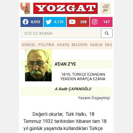
8,555
4,139
208
167
GÜNCEL
POLİTİKA
ASAYİŞ
BELEDİYE
SAĞLIK
EKONOMİ
TEKN
A'DAN Z'YE
18 YIL TÜRKÇE EZANDAN
YENİDEN ARAPÇA EZANA
A.Kadir ÇAPANOĞLU
Yazarın Özgeçmişi
Değerli okurlar, Türk Halkı, 18
Temmuz 1932 tarihinden itibaren tam 18
yıl günlük yaşamda kullandıkları Türkçe