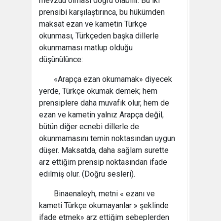
mevzuu olması doğru olabilir. Bu iki
prensibi karşılaştırınca, bu hükümden
maksat ezan ve kametin Türkçe
okunması, Türkçeden başka dillerle
okunmaması matlup olduğu
düşünülünce:
«Arapça ezan okumamak» diyecek
yerde, Türkçe okumak demek; hem
prensiplere daha muvafık olur, hem de
ezan ve kametin yalnız Arapça değil,
bütün diğer ecnebi dillerle de
okunmamasını temin noktasından uygun
düşer. Maksatda, daha sağlam surette
arz ettiğim prensip noktasından ifade
edilmiş olur. (Doğru sesleri).
Binaenaleyh, metni « ezanı ve
kameti Türkçe okumayanlar » şeklinde
ifade etmek» arz ettiğim sebeplerden