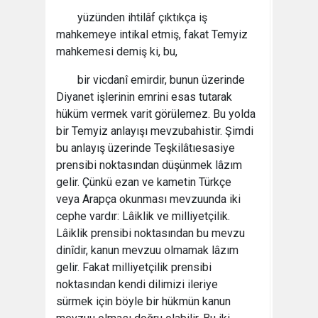
yüzünden ihtilâf çıktıkça iş
mahkemeye intikal etmiş, fakat Temyiz
mahkemesi demiş ki, bu,
bir vicdanî emirdir, bunun üzerinde
Diyanet işlerinin emrini esas tutarak
hüküm vermek varit görülemez. Bu yolda
bir Temyiz anlayışı mevzubahistir. Şimdi
bu anlayış üzerinde Teşkilâtıesasiye
prensibi noktasından düşünmek lâzım
gelir. Çünkü ezan ve kametin Türkçe
veya Arapça okunması mevzuunda iki
cephe vardır: Lâiklik ve milliyetçilik.
Lâiklik prensibi noktasından bu mevzu
dinîdir, kanun mevzuu olmamak lâzım
gelir. Fakat milliyetçilik prensibi
noktasından kendi dilimizi ileriye
sürmek için böyle bir hükmün kanun