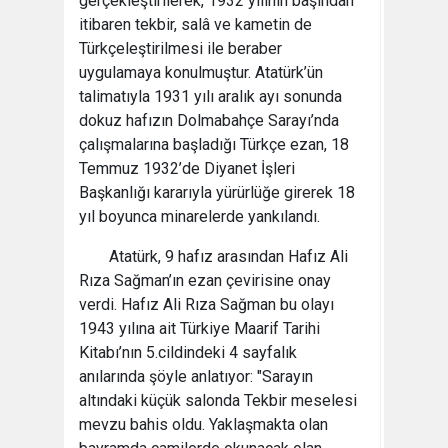
gerçekleştirilerek, 1932 yılının başından
itibaren tekbir, salâ ve kametin de
Türkçeleştirilmesi ile beraber
uygulamaya konulmuştur. Atatürk’ün
talimatıyla 1931 yılı aralık ayı sonunda
dokuz hafızın Dolmabahçe Sarayı’nda
çalışmalarına başladığı Türkçe ezan, 18
Temmuz 1932’de Diyanet İşleri
Başkanlığı kararıyla yürürlüğe girerek 18
yıl boyunca minarelerde yankılandı.
Atatürk, 9 hafız arasından Hafız Ali
Rıza Sağman’ın ezan çevirisine onay
verdi. Hafız Ali Rıza Sağman bu olayı
1943 yılına ait Türkiye Maarif Tarihi
Kitabı’nın 5.cildindeki 4 sayfalık
anılarında şöyle anlatıyor: "Sarayın
altındaki küçük salonda Tekbir meselesi
mevzu bahis oldu. Yaklaşmakta olan