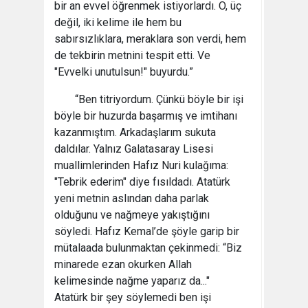
bir an evvel öğrenmek istiyorlardı. O, üç
değil, iki kelime ile hem bu
sabırsızlıklara, meraklara son verdi, hem
de tekbirin metnini tespit etti. Ve
"Evvelki unutulsun!" buyurdu.”
“Ben titriyordum. Çünkü böyle bir işi
böyle bir huzurda başarmış ve imtihanı
kazanmıştım. Arkadaşlarım sukuta
daldılar. Yalnız Galatasaray Lisesi
muallimlerinden Hafız Nuri kulağıma:
"Tebrik ederim" diye fısıldadı. Atatürk
yeni metnin aslından daha parlak
olduğunu ve nağmeye yakıştığını
söyledi. Hafız Kemal’de şöyle garip bir
mütalaada bulunmaktan çekinmedi: “Biz
minarede ezan okurken Allah
kelimesinde nağme yaparız da..."
Atatürk bir şey söylemedi ben işi