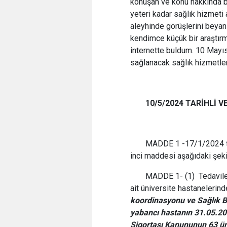
konuşan ve konu hakkında bi
yeteri kadar sağlık hizmeti
aleyhinde görüşlerini beyan 
kendimce küçük bir araştır
internette buldum. 10 Mayı
sağlanacak sağlık hizmetleri
10/5/2024 TARİHLİ V
MADDE 1 -17/1/2024 tar
inci maddesi aşağıdaki şekil
MADDE 1- (1) Tedavileri
ait üniversite hastanelerin
koordinasyonu ve Sağlık Ba
yabancı hastanın 31.05.200
Sigortası Kanununun 63 üncü