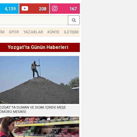
4,139
208
167
TİM
SPOR
YAZARLAR
KÜNYE
İLETİŞİM
Yozgat'ta Günün Haberleri
OZGAT’TA DUMAN VE SICAK İÇİNDE MEŞE
ÖMÜRÜ MESAİSİ