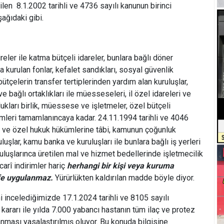
rilen 8.1.2002 tarihli ve 4736 sayılı kanunun birinci
şağıdaki gibi.
eler ile katma bütçeli idareler, bunlara bağlı döner
a kurulan fonlar, kefalet sandıkları, sosyal güvenlik
bütçelerin transfer tertiplerinden yardım alan kuruluşlar,
 bağlı ortaklıkları ile müesseseleri, il özel idareleri ve
dukları birlik, müessese ve işletmeler, özel bütçeli
lemleri tamamlanıncaya kadar. 24.11.1994 tarihli ve 4046
ar ve özel hukuk hükümlerine tâbi, kamunun çoğunluk
uşlar, kamu banka ve kuruluşları ile bunlara bağlı iş yerleri
luşlarınca üretilen mal ve hizmet bedellerinde işletmecilik
arî indirimler hariç
herhangi bir kişi veya kuruma
rife uygulanmaz.
Yürürlükten kaldırılan madde böyle diyor.
 incelediğimizde 17.1.2024 tarihli ve 8105 sayılı
kararı ile yılda 7.000 yabancı hastanın tüm ilaç ve protez
anması yasalaştırılmış oluyor. Bu konuda bilgisine