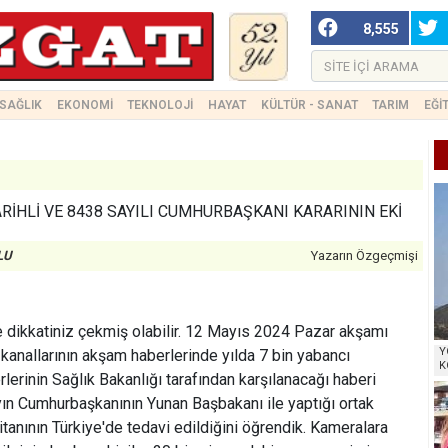
8,555
SAĞLIK
EKONOMİ
TEKNOLOJİ
HAYAT
KÜLTÜR - SANAT
TARIM
EĞİ
TARİHLİ VE 8438 SAYILI CUMHURBAŞKANI KARARININ EKİ
LU
Yazarın Özgeçmişi
de dikkatiniz çekmiş olabilir. 12 Mayıs 2024 Pazar akşamı
Y
anallarının akşam haberlerinde yılda 7 bin yabancı
K
rlerinin Sağlık Bakanlığı tarafından karşılanacağı haberi
ın Cumhurbaşkanının Yunan Başbakanı ile yaptığı ortak
anının Türkiye'de tedavi edildiğini öğrendik. Kameralara