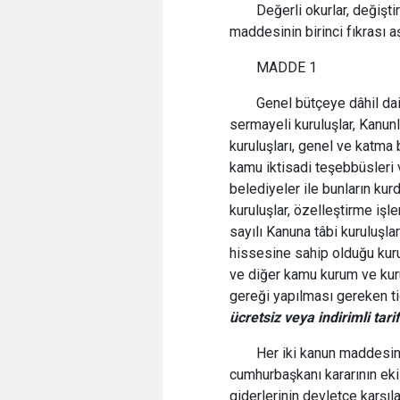
Değerli okurlar, değişti
maddesinin birinci fıkrası a
MADDE 1
Genel bütçeye dâhil dair
sermayeli kuruluşlar, Kanunl
kuruluşları, genel ve katma 
kamu iktisadi teşebbüsleri ve
belediyeler ile bunların kur
kuruluşlar, özelleştirme iş
sayılı Kanuna tâbi kuruluşl
hissesine sahip olduğu kurul
ve diğer kamu kurum ve kuru
gereği yapılması gereken tic
ücretsiz veya indirimli ta
Her iki kanun maddesini
cumhurbaşkanı kararının eki 
giderlerinin devletçe karşıl