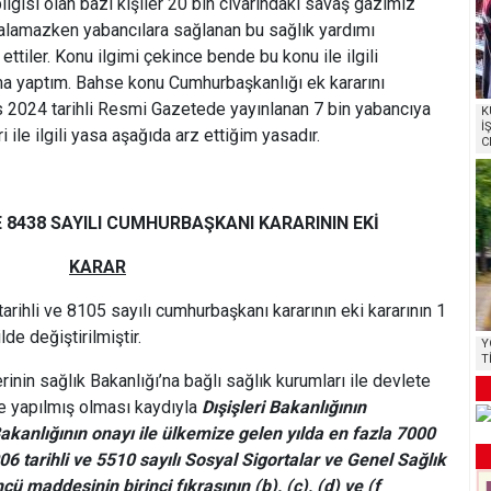
lgisi olan bazı kişiler 20 bin civarındaki savaş gazimiz
 alamazken yabancılara sağlanan bu sağlık yardımı
ettiler. Konu ilgimi çekince bende bu konu ile ilgili
ma yaptım. Bahse konu Cumhurbaşkanlığı ek kararını
s 2024 tarihli Resmi Gazetede yayınlanan 7 bin yabancıya
K
İ
 ile ilgili yasa aşağıda arz ettiğim yasadır.
C
E 8438 SAYILI CUMHURBAŞKANI KARARININ EKİ
KARAR
ihli ve 8105 sayılı cumhurbaşkanı kararının eki kararının 1
de değiştirilmiştir.
Y
T
nin sağlık Bakanlığı’na bağlı sağlık kurumları ile devlete
de yapılmış olması kaydıyla
Dışişleri Bakanlığının
kanlığının onayı ile ülkemize gelen yılda en fazla 7000
6 tarihli ve 5510 sayılı Sosyal Sigortalar ve Genel Sağlık
 maddesinin birinci fıkrasının (b), (c), (d) ve (f