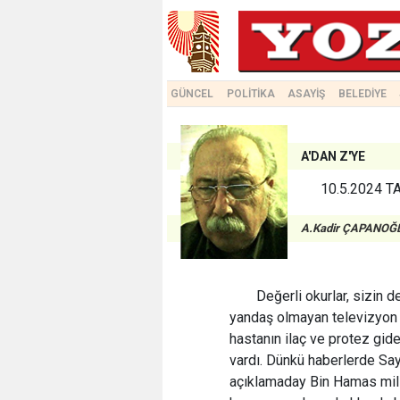
GÜNCEL
POLİTİKA
ASAYİŞ
BELEDİYE
A'DAN Z'YE
10.5.2024 
A.Kadir ÇAPANOĞ
Değerli okurlar, sizin 
yandaş olmayan televizyon k
hastanın ilaç ve protez gide
vardı. Dünkü haberlerde Say
açıklamaday Bin Hamas milit