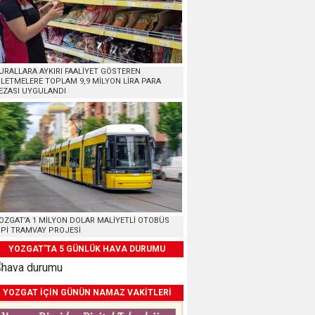
URALLARA AYKIRI FAALİYET GÖSTEREN
ŞLETMELERE TOPLAM 9,9 MİLYON LİRA PARA
EZASI UYGULANDI
OZGAT’A 1 MİLYON DOLAR MALİYETLİ OTOBÜS
İPİ TRAMVAY PROJESİ
YOZGAT'TA 5 GÜNLÜK HAVA DURUMU
YOZGAT İÇİN GÜNÜN NAMAZ VAKİTLERİ