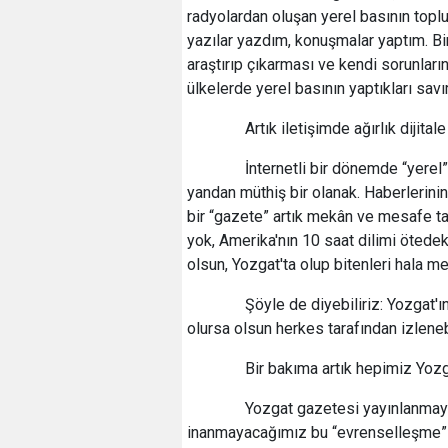
radyolardan oluşan yerel basının top
yazılar yazdım, konuşmalar yaptım. Bi
araştırıp çıkarması ve kendi sorunlar
ülkelerde yerel basının yaptıkları savı
Artık iletişimde ağırlık dijitale
İnternetli bir dönemde “yerel”li
yandan müthiş bir olanak. Haberlerini
bir “gazete” artık mekân ve mesafe ta
yok, Amerika'nın 10 saat dilimi ötedeki
olsun, Yozgat'ta olup bitenleri hala
Şöyle de diyebiliriz: Yozgat'ın k
olursa olsun herkes tarafından izlenebili
Bir bakıma artık hepimiz Yozga
Yozgat gazetesi yayınlanmaya ba
inanmayacağımız bu “evrenselleşme” h