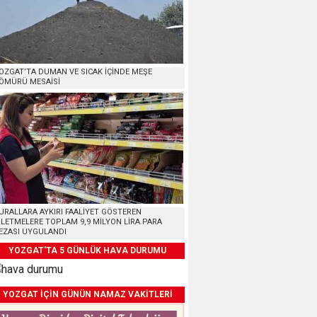
OZGAT’TA DUMAN VE SICAK İÇİNDE MEŞE
ÖMÜRÜ MESAİSİ
URALLARA AYKIRI FAALİYET GÖSTEREN
ŞLETMELERE TOPLAM 9,9 MİLYON LİRA PARA
EZASI UYGULANDI
YOZGAT'TA 5 GÜNLÜK HAVA DURUMU
YOZGAT İÇİN GÜNÜN NAMAZ VAKİTLERİ