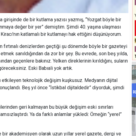
irişinde de bir kutlama yazısı yazmış, “Yozgat böyle bir
nmaya değer bir yer” demiştim. Şimdi 40. yaşına ulaşması
iracı'nın katlamalı bir kutlamayı hak ettiğini düşünüyorum.
ırtınalı denizlerden geçtiği şu dönemde böyle bir gazeteyi
tmek sanıldığından da zor bir şey. Bu evrede, son beş yılda,
ndan geçenlere bakınız. Yelken direklerinin kırıldığını, suların
 göreceksiniz. Eski Babıali yok artık.
tkileyen teknolojik değişim kuşkusuz. Medyanın dijital
onuçlandı. Beş yıl önce “İstikbal dijitaldedir” diyorduk, şimdi
rinden geri kalmayan bu büyük değişim eski sınırları
lamsızlaştırdı. Ya da farklı anlamlar yükledi: Örneğin “yerel”
r akademisyen olarak uzun yıllar yerel gazete, dergi ve