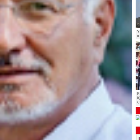
Y
K
K
İ
C