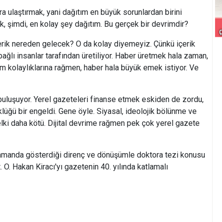
laştırmak, yani dağıtım en büyük sorunlardan birini
k, şimdi, en kolay şey dağıtım. Bu gerçek bir devrimdir?
ik nereden gelecek? O da kolay diyemeyiz. Çünkü içerik
ağlı insanlar tarafından üretiliyor. Haber üretmek hala zaman,
şim kolaylıklarına rağmen, haber hala büyük emek istiyor. Ve
luşuyor. Yerel gazeteleri finanse etmek eskiden de zordu,
lüğü bir engeldi. Gene öyle. Siyasal, ideolojik bölünme ve
elki daha kötü. Dijital devrime rağmen pek çok yerel gazete
nda gösterdiği direnç ve dönüşümle doktora tezi konusu
 O. Hakan Kiracı'yı gazetenin 40. yılında katlamalı