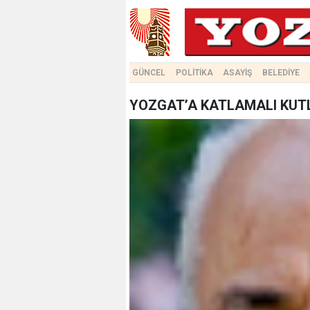
GÜNCEL
POLİTİKA
ASAYİŞ
BELEDİYE
YOZGAT’A KATLAMALI KU