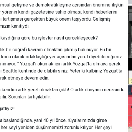
lumsal gelişme ve demokratikleşme açısından önemine ilişkin
r yörenin kendi gazetesine sahip olması, kendi haberlerini
ını tartışması gerçekten büyük önem taşıyordu. Gelişmiş
mızın kanıtıydı.
 kaydığına göre bu işlevler nasıl gerçekleşecek?
k bir coğrafi kavram olmaktan çıkmış bulunuyor. Bu bir
n konu olarak odaklaştığı yer açısından yerel diyebileceğimiz
nımıyor. ” Yozgat'ı okumak için artık Yozgat'ta olmaya gerek
 Seattle kentinde de olabilirsiniz. Yeter ki kalbiniz Yozgat'ta
 merak etmeye devam edin.
endisi artık yerel olmaktan çıktı! O artık dünyanın neresinde
r. Sorunları tartışılabilir.
tlıyız!
şlandığında, yani 40 yıl önce, rüyalarımızda girse
er şeyi yeniden düşünmemizi zorunlu kılıyor. Her şeyi.