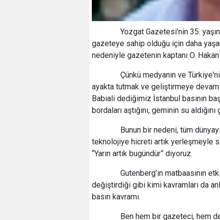
Yozgat Gazetesi'nin 35. yaşına g
gazeteye sahip olduğu için daha yaşa
nedeniyle gazetenin kaptanı O. Hakan K
Çünkü medyanın ve Türkiye'nin f
ayakta tutmak ve geliştirmeye devam e
Babıali dediğimiz İstanbul basının başı
bordaları aştığını, geminin su aldığını
Bunun bir nedeni, tüm dünyayı e
teknolojiye hicreti artık yerleşmeyle s
“Yarın artık bugündür” diyoruz.
Gutenberg’in matbaasının etkile
değiştirdiği gibi kimi kavramları da an
basın kavramı.
Ben hem bir gazeteci, hem de bi