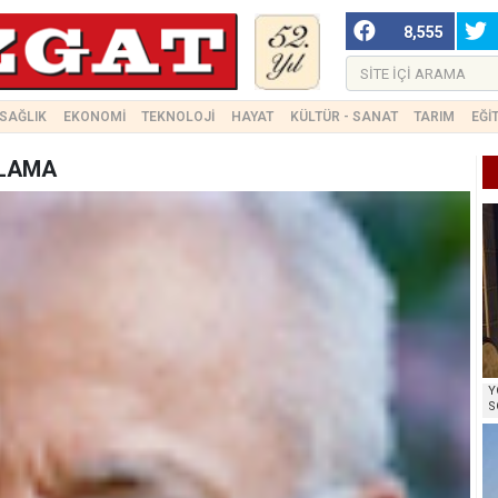
8,555
SAĞLIK
EKONOMİ
TEKNOLOJİ
HAYAT
KÜLTÜR - SANAT
TARIM
EĞİ
TLAMA
Y
S