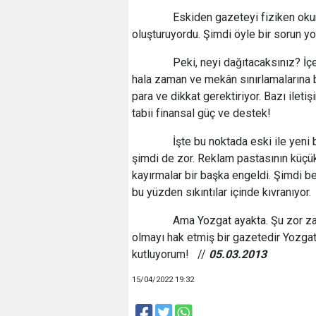
Eskiden gazeteyi fiziken okura u
oluşturuyordu. Şimdi öyle bir sorun yo
Peki, neyi dağıtacaksınız? İçer
hala zaman ve mekân sınırlamalarına b
para ve dikkat gerektiriyor. Bazı ileti
tabii finansal güç ve destek!
İşte bu noktada eski ile yeni bu
şimdi de zor. Reklam pastasının küçük
kayırmalar bir başka engeldi. Şimdi b
bu yüzden sıkıntılar içinde kıvranıyor.
Ama Yozgat ayakta. Şu zor zama
olmayı hak etmiş bir gazetedir Yozgat.
kutluyorum! //
05.03.2013
15/04/2022 19:32