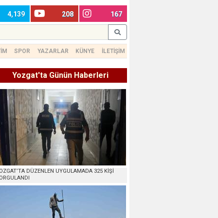
4,139
208
167
TİM
SPOR
YAZARLAR
KÜNYE
İLETİŞİM
Yozgat'ta Günün Haberleri
OZGAT’TA DÜZENLEN UYGULAMADA 325 KİŞİ
ORGULANDI