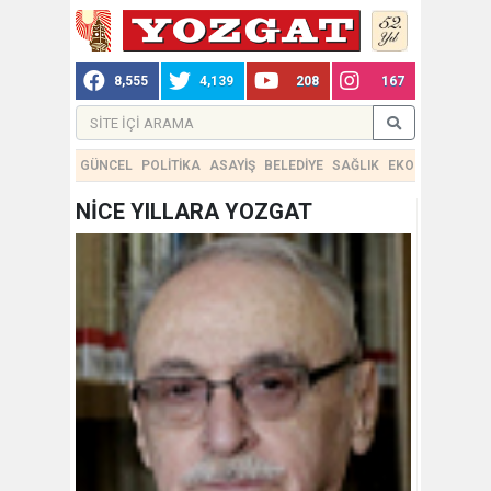
8,555
4,139
208
167
GÜNCEL
POLİTİKA
ASAYİŞ
BELEDİYE
SAĞLIK
EKONOMİ
TEKN
NİCE YILLARA YOZGAT