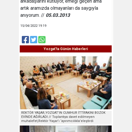
arkadaşlarını kutluyor, emeği geçen ama
artık aramızda olmayanları da saygıyla
anıyorum. //
05.03.2013
15/04/2022 19:19
Yozgat'ta Günün Haberleri
REKTÖR YAŞAR,YOZGAT’IN CUMHUR İTTİFAKINI BOZOK
EVİNDE AĞIRLADI // Toplantıya davet edilmeyen
muhalefet,Rektör Yaşar’ı ‘ayırımcılıkla’eleştirdi