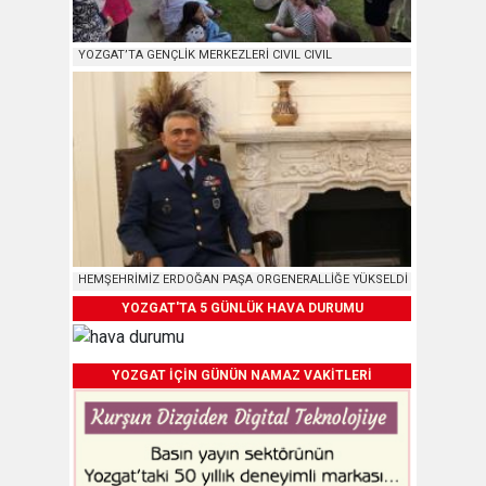
YOZGAT’TA GENÇLİK MERKEZLERİ CIVIL CIVIL
HEMŞEHRİMİZ ERDOĞAN PAŞA ORGENERALLİĞE YÜKSELDİ
YOZGAT'TA 5 GÜNLÜK HAVA DURUMU
YOZGAT İÇİN GÜNÜN NAMAZ VAKİTLERİ