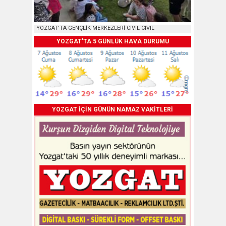
YOZGAT’TA GENÇLİK MERKEZLERİ CIVIL CIVIL
YOZGAT'TA 5 GÜNLÜK HAVA DURUMU
YOZGAT İÇİN GÜNÜN NAMAZ VAKİTLERİ