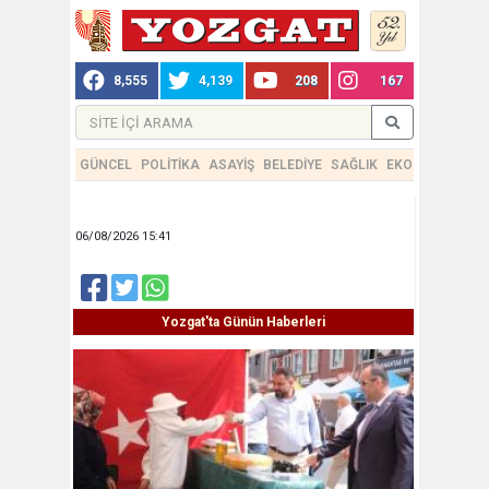
8,555
4,139
208
167
GÜNCEL
POLİTİKA
ASAYİŞ
BELEDİYE
SAĞLIK
EKONOMİ
TEKN
06/08/2026 15:41
Yozgat'ta Günün Haberleri