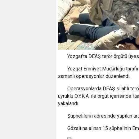
Yozgat’ta DEAŞ terör örgütü üyesi
Yozgat Emniyet Müdürlüğü tarafı
zamanlı operasyonlar düzenlendi.
Operasyonlarda DEAŞ silahlı ter
uyruklu O.Y.K.A. ile örgüt içerisinde f
yakalandı.
Şüphelilerin adresinde yapılan aram
Gözaltına alınan 15 şüphelinin Em