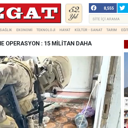
8,555
SAĞLIK
EKONOMİ
TEKNOLOJİ
HAYAT
KÜLTÜR - SANAT
TARIM
EĞİ
E OPERASYON : 15 MİLİTAN DAHA
Y
K