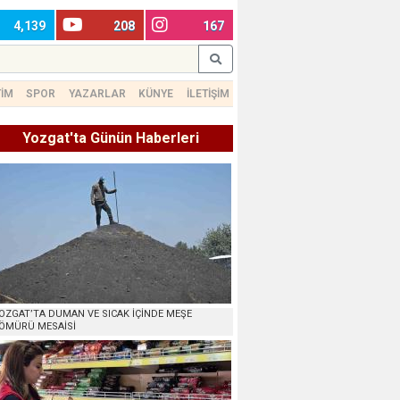
4,139
208
167
TİM
SPOR
YAZARLAR
KÜNYE
İLETİŞİM
Yozgat'ta Günün Haberleri
OZGAT’TA DUMAN VE SICAK İÇİNDE MEŞE
ÖMÜRÜ MESAİSİ