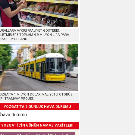
URALLARA AYKIRI FAALİYET GÖSTEREN
ŞLETMELERE TOPLAM 9,9 MİLYON LİRA PARA
EZASI UYGULANDI
OZGAT’A 1 MİLYON DOLAR MALİYETLİ OTOBÜS
İPİ TRAMVAY PROJESİ
YOZGAT'TA 5 GÜNLÜK HAVA DURUMU
YOZGAT İÇİN GÜNÜN NAMAZ VAKİTLERİ