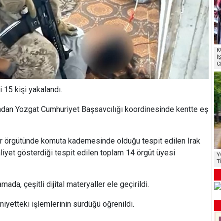
K
İ
C
 15 kişi yakalandı.
ndan Yozgat Cumhuriyet Başsavcılığı koordinesinde kentte eş
ör örgütünde komuta kademesinde olduğu tespit edilen Irak
aaliyet gösterdiği tespit edilen toplam 14 örgüt üyesi
Y
T
ada, çeşitli dijital materyaller ele geçirildi.
niyetteki işlemlerinin sürdüğü öğrenildi.