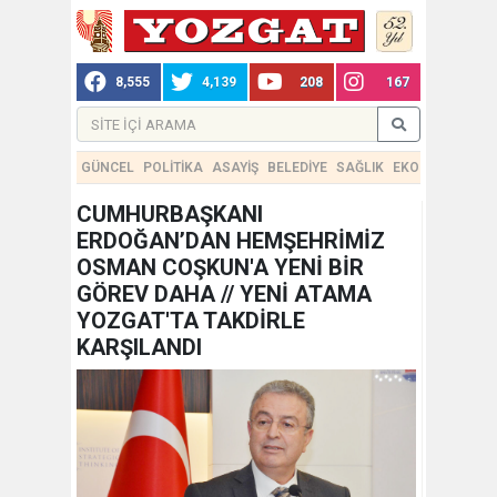
8,555
4,139
208
167
GÜNCEL
POLİTİKA
ASAYİŞ
BELEDİYE
SAĞLIK
EKONOMİ
TEKN
CUMHURBAŞKANI
ERDOĞAN’DAN HEMŞEHRİMİZ
OSMAN COŞKUN'A YENİ BİR
GÖREV DAHA // YENİ ATAMA
YOZGAT'TA TAKDİRLE
KARŞILANDI