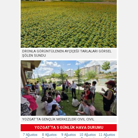
DRONLA GÖRÜNTÜLENEN AYÇİÇEĞİ TARLALARI GÖRSEL
ŞÖLEN SUNDU
YOZGAT’TA GENÇLİK MERKEZLERİ CIVIL CIVIL
YOZGAT'TA 5 GÜNLÜK HAVA DURUMU