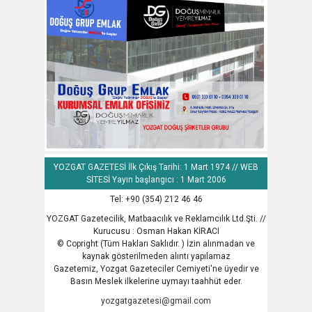
YOZGAT GAZETESİ İlk Çıkış Tarihi: 1 Mart 1974 // WEB
SİTESİ Yayın başlangıcı : 1 Mart 2006
Tel: +90 (354) 212 46 46
YOZGAT Gazetecilik, Matbaacılık ve Reklamcılık Ltd.Şti. //
Kurucusu : Osman Hakan KİRACI
© Copright (Tüm Hakları Saklıdır. ) İzin alınmadan ve
kaynak gösterilmeden alıntı yapılamaz
Gazetemiz, Yozgat Gazeteciler Cemiyeti'ne üyedir ve
Basın Meslek ilkelerine uymayı taahhüt eder.
yozgatgazetesi@gmail.com