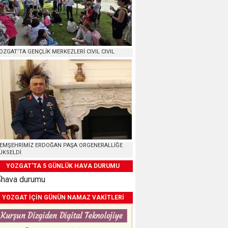
OZGAT’TA GENÇLİK MERKEZLERİ CIVIL CIVIL
EMŞEHRİMİZ ERDOĞAN PAŞA ORGENERALLİĞE
ÜKSELDİ
YOZGAT'TA 5 GÜNLÜK HAVA DURUMU
YOZGAT İÇİN GÜNÜN NAMAZ VAKİTLERİ