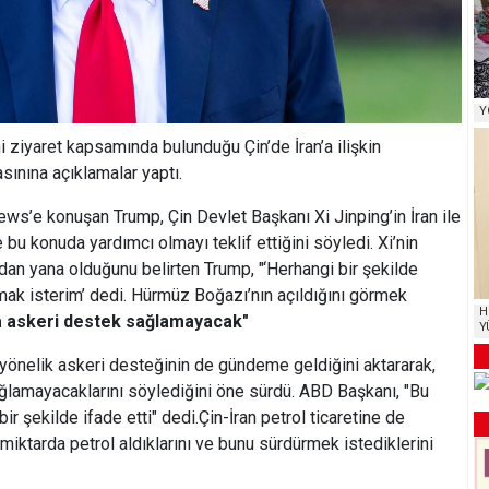
Y
ziyaret kapsamında bulunduğu Çin’de İran’a ilişkin
ınına açıklamalar yaptı.
ws’e konuşan Trump, Çin Devlet Başkanı Xi Jinping’in İran ile
 bu konuda yardımcı olmayı teklif ettiğini söyledi. Xi’nin
an yana olduğunu belirten Trump, "‘Herhangi bir şekilde
k isterim’ dedi. Hürmüz Boğazı’nın açıldığını görmek
H
’a askeri destek sağlamayacak"
Y
 yönelik askeri desteğinin de gündeme geldiğini aktararak,
sağlamayacaklarını söylediğini öne sürdü. ABD Başkanı, "Bu
r şekilde ifade etti" dedi.Çin-İran petrol ticaretine de
miktarda petrol aldıklarını ve bunu sürdürmek istediklerini