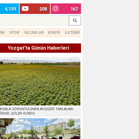
4,139
208
167
TİM
SPOR
YAZARLAR
KÜNYE
İLETİŞİM
Yozgat'ta Günün Haberleri
RONLA GÖRÜNTÜLENEN AYÇİÇEĞİ TARLALARI
ÖRSEL ŞÖLEN SUNDU