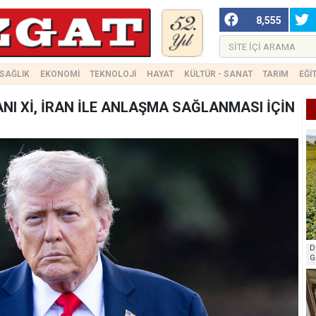
8,555
SAĞLIK
EKONOMİ
TEKNOLOJİ
HAYAT
KÜLTÜR - SANAT
TARIM
EĞİ
NI Xİ, İRAN İLE ANLAŞMA SAĞLANMASI İÇİN
D
G