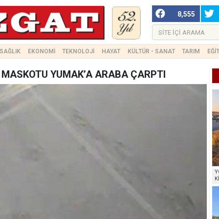
8,555
SAĞLIK
EKONOMİ
TEKNOLOJİ
HAYAT
KÜLTÜR - SANAT
TARIM
EĞİ
 MASKOTU YUMAK’A ARABA ÇARPTI
Y
K