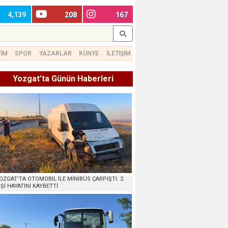
4,139
208
167
TİM
SPOR
YAZARLAR
KÜNYE
İLETİŞİM
Yozgat'ta Günün Haberleri
OZGAT’TA OTOMOBİL İLE MİNİBÜS ÇARPIŞTI: 2
İŞİ HAYATINI KAYBETTİ