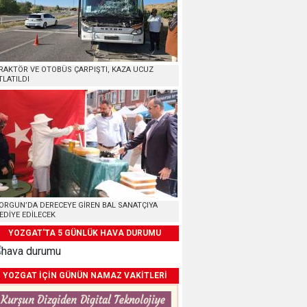
RAKTÖR VE OTOBÜS ÇARPIŞTI, KAZA UCUZ
TLATILDI
ORGUN’DA DERECEYE GİREN BAL SANATÇIYA
EDİYE EDİLECEK
YOZGAT'TA 5 GÜNLÜK HAVA DURUMU
YOZGAT İÇİN GÜNÜN NAMAZ VAKİTLERİ