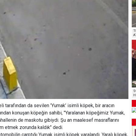
T
A
S
H
li tarafından da sevilen ’Yumak’ isimli köpek, bir aracın
dından konuşan köpeğin sahibi, "Yaralanan köpeğimiz Yumak,
hallenin de maskotu gibiydi. Şu an maalesef masraflarını
im etmek zorunda kaldık" dedi.
tomobilin çarptığı Yumak isimli köpek yaralandı. Yaralı köpek,