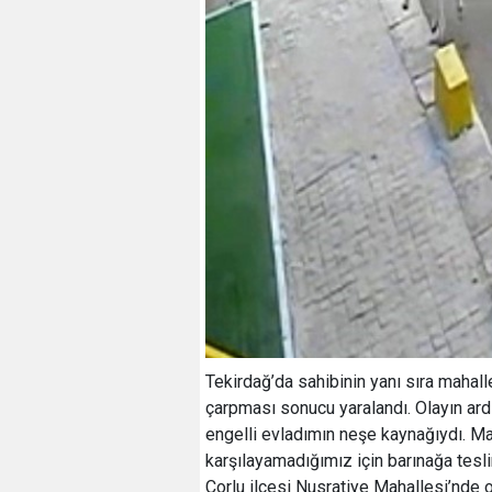
Tekirdağ’da sahibinin yanı sıra mahalle
çarpması sonucu yaralandı. Olayın ar
engelli evladımın neşe kaynağıydı. Ma
karşılayamadığımız için barınağa tesl
Çorlu ilçesi Nusratiye Mahallesi’nde o