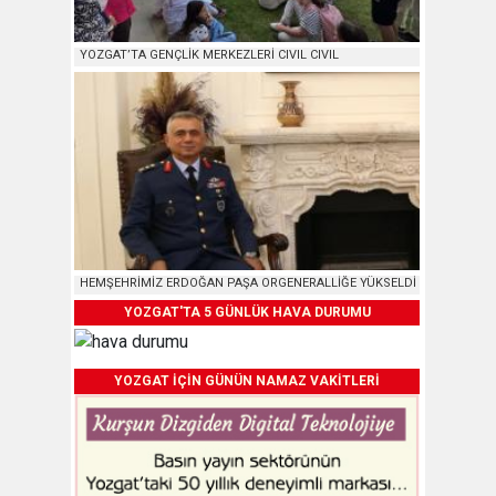
YOZGAT’TA GENÇLİK MERKEZLERİ CIVIL CIVIL
HEMŞEHRİMİZ ERDOĞAN PAŞA ORGENERALLİĞE YÜKSELDİ
YOZGAT'TA 5 GÜNLÜK HAVA DURUMU
YOZGAT İÇİN GÜNÜN NAMAZ VAKİTLERİ