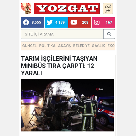
8,555
4,139
208
167
GÜNCEL
POLİTİKA
ASAYİŞ
BELEDİYE
SAĞLIK
EKONOMİ
TEKN
TARIM İŞÇİLERİNİ TAŞIYAN
MİNİBÜS TIRA ÇARPTI: 12
YARALI