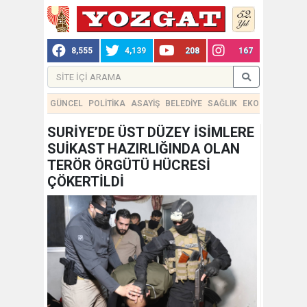
8,555
4,139
208
167
GÜNCEL
POLİTİKA
ASAYİŞ
BELEDİYE
SAĞLIK
EKONOMİ
TEKN
SURİYE’DE ÜST DÜZEY İSİMLERE
SUİKAST HAZIRLIĞINDA OLAN
TERÖR ÖRGÜTÜ HÜCRESİ
ÇÖKERTİLDİ