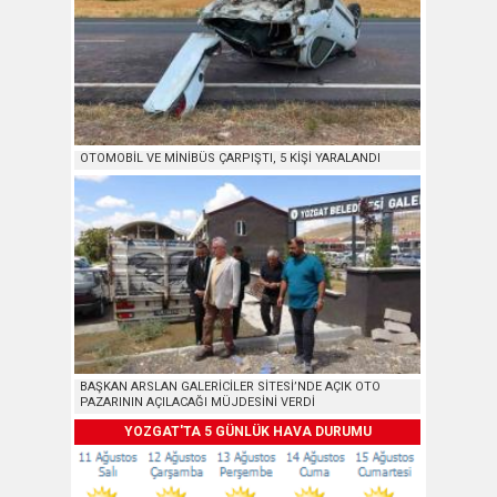
OTOMOBİL VE MİNİBÜS ÇARPIŞTI, 5 KİŞİ YARALANDI
BAŞKAN ARSLAN GALERİCİLER SİTESİ’NDE AÇIK OTO
PAZARININ AÇILACAĞI MÜJDESİNİ VERDİ
YOZGAT'TA 5 GÜNLÜK HAVA DURUMU