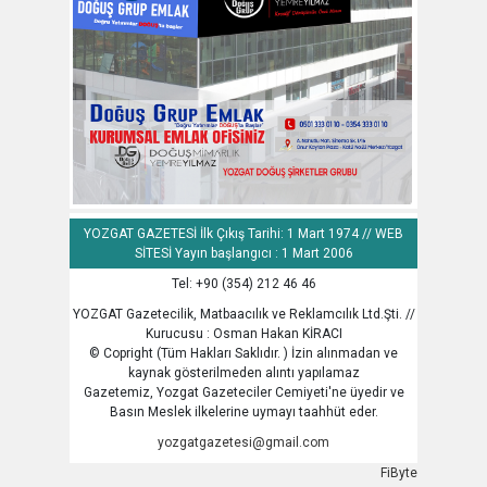
YOZGAT GAZETESİ İlk Çıkış Tarihi: 1 Mart 1974 // WEB
SİTESİ Yayın başlangıcı : 1 Mart 2006
Tel: +90 (354) 212 46 46
YOZGAT Gazetecilik, Matbaacılık ve Reklamcılık Ltd.Şti. //
Kurucusu : Osman Hakan KİRACI
© Copright (Tüm Hakları Saklıdır. ) İzin alınmadan ve
kaynak gösterilmeden alıntı yapılamaz
Gazetemiz, Yozgat Gazeteciler Cemiyeti'ne üyedir ve
Basın Meslek ilkelerine uymayı taahhüt eder.
yozgatgazetesi@gmail.com
FiByte