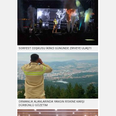
SORFEST COŞKUSU İKİNCİ GÜNÜNDE ZİRVEYE ULAŞTI
ORMANLIK ALANLARINDA YANGIN RİSKİNE KARŞI
DÜRBÜNLÜ GÖZETİM