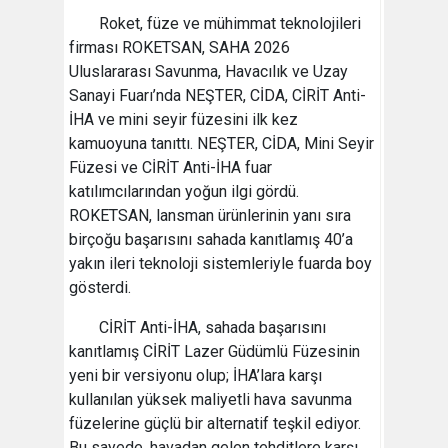
Roket, füze ve mühimmat teknolojileri
firması ROKETSAN, SAHA 2026
Uluslararası Savunma, Havacılık ve Uzay
Sanayi Fuarı’nda NEŞTER, CİDA, CİRİT Anti-
İHA ve mini seyir füzesini ilk kez
kamuoyuna tanıttı. NEŞTER, CİDA, Mini Seyir
Füzesi ve CİRİT Anti-İHA fuar
katılımcılarından yoğun ilgi gördü.
ROKETSAN, lansman ürünlerinin yanı sıra
birçoğu başarısını sahada kanıtlamış 40’a
yakın ileri teknoloji sistemleriyle fuarda boy
gösterdi.
CİRİT Anti-İHA, sahada başarısını
kanıtlamış CİRİT Lazer Güdümlü Füzesinin
yeni bir versiyonu olup; İHA’lara karşı
kullanılan yüksek maliyetli hava savunma
füzelerine güçlü bir alternatif teşkil ediyor.
Bu sayede, havadan gelen tehditlere karşı