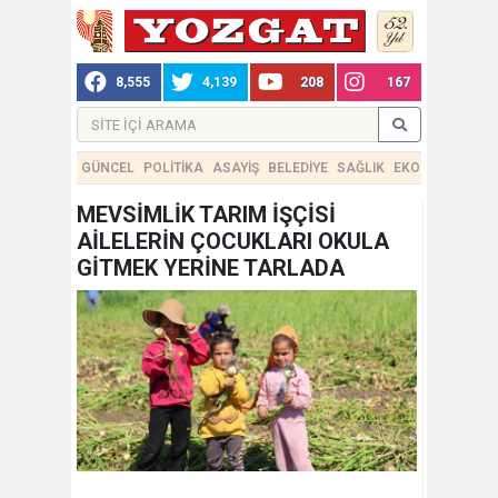
8,555
4,139
208
167
GÜNCEL
POLİTİKA
ASAYİŞ
BELEDİYE
SAĞLIK
EKONOMİ
TEKN
MEVSİMLİK TARIM İŞÇİSİ
AİLELERİN ÇOCUKLARI OKULA
GİTMEK YERİNE TARLADA