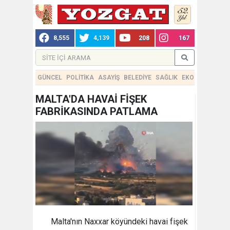
8,555
4,139
208
167
GÜNCEL
POLİTİKA
ASAYİŞ
BELEDİYE
SAĞLIK
EKONOMİ
TEKN
MALTA'DA HAVAİ FİŞEK
FABRİKASINDA PATLAMA
Malta'nın Naxxar köyündeki havai fişek