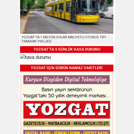
YOZGAT’TA 1 MİLYON DOLAR MALİYETLİ OTOBÜS TİPİ
TRAMVAY PROJESİ
YOZGAT'TA 5 GÜNLÜK HAVA DURUMU
YOZGAT İÇİN GÜNÜN NAMAZ VAKİTLERİ