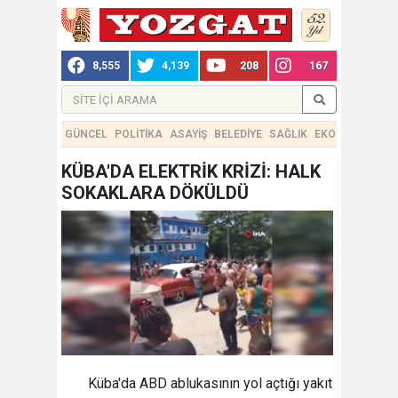
8,555
4,139
208
167
GÜNCEL
POLİTİKA
ASAYİŞ
BELEDİYE
SAĞLIK
EKONOMİ
TEKN
KÜBA'DA ELEKTRİK KRİZİ: HALK
SOKAKLARA DÖKÜLDÜ
Küba'da ABD ablukasının yol açtığı yakıt