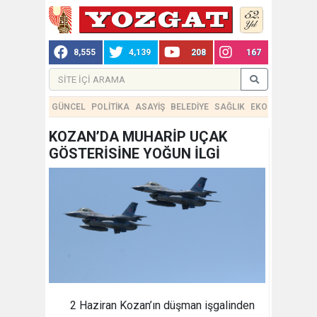
8,555
4,139
208
167
GÜNCEL
POLİTİKA
ASAYİŞ
BELEDİYE
SAĞLIK
EKONOMİ
TEKN
KOZAN’DA MUHARİP UÇAK
GÖSTERİSİNE YOĞUN İLGİ
2 Haziran Kozan’ın düşman işgalinden