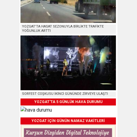
YOZGAT’TA HASAT SEZONUYLA BİRLİKTE TRAFİKTE
YOĞUNLUK ARTTI
SORFEST COŞKUSU İKİNCİ GÜNÜNDE ZİRVEYE ULAŞTI
YOZGAT'TA 5 GÜNLÜK HAVA DURUMU
YOZGAT İÇİN GÜNÜN NAMAZ VAKİTLERİ