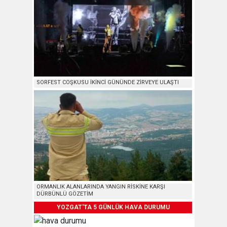
SORFEST COŞKUSU İKİNCİ GÜNÜNDE ZİRVEYE ULAŞTI
ORMANLIK ALANLARINDA YANGIN RİSKİNE KARŞI
DÜRBÜNLÜ GÖZETİM
YOZGAT'TA 5 GÜNLÜK HAVA DURUMU