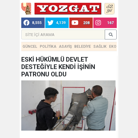
8,555
4,139
208
167
GÜNCEL
POLİTİKA
ASAYİŞ
BELEDİYE
SAĞLIK
EKONOMİ
TEKN
ESKİ HÜKÜMLÜ DEVLET
DESTEĞİYLE KENDİ İŞİNİN
PATRONU OLDU