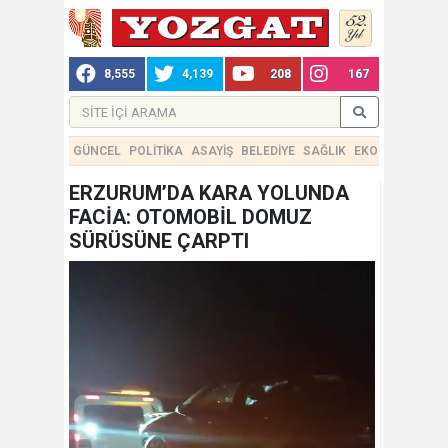
8,555
4,139
208
167
GÜNCEL
POLİTİKA
ASAYİŞ
BELEDİYE
SAĞLIK
EKONOMİ
TEKN
ERZURUM’DA KARA YOLUNDA
FACİA: OTOMOBİL DOMUZ
SÜRÜSÜNE ÇARPTI