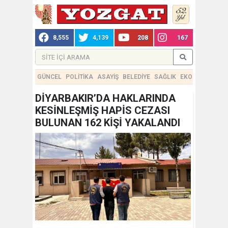
8,555
4,139
208
167
GÜNCEL
POLİTİKA
ASAYİŞ
BELEDİYE
SAĞLIK
EKONOMİ
TEKN
DİYARBAKIR’DA HAKLARINDA
KESİNLEŞMİŞ HAPİS CEZASI
BULUNAN 162 KİŞİ YAKALANDI