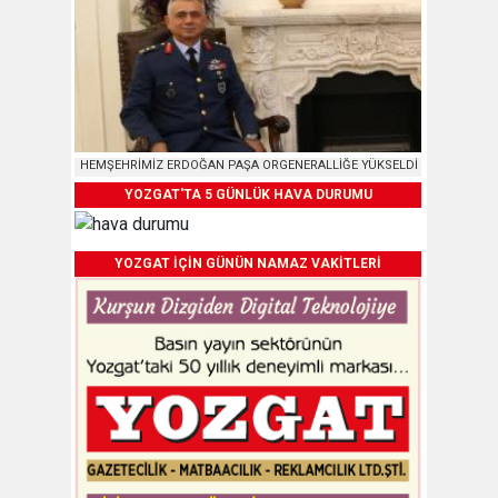
HEMŞEHRİMİZ ERDOĞAN PAŞA ORGENERALLİĞE YÜKSELDİ
YOZGAT'TA 5 GÜNLÜK HAVA DURUMU
YOZGAT İÇİN GÜNÜN NAMAZ VAKİTLERİ