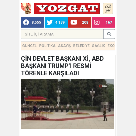
8,555
4,139
208
167
GÜNCEL
POLİTİKA
ASAYİŞ
BELEDİYE
SAĞLIK
EKONOMİ
TEKN
ÇİN DEVLET BAŞKANI Xİ, ABD
BAŞKANI TRUMP’I RESMİ
TÖRENLE KARŞILADI