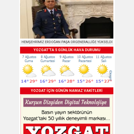
HEMŞEHRİMİZ ERDOĞAN PAŞA ORGENERALLİĞE YÜKSELDİ
YOZGAT'TA 5 GÜNLÜK HAVA DURUMU
YOZGAT İÇİN GÜNÜN NAMAZ VAKİTLERİ