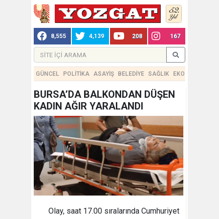
8,555
4,139
208
167
GÜNCEL
POLİTİKA
ASAYİŞ
BELEDİYE
SAĞLIK
EKONOMİ
TEKN
BURSA’DA BALKONDAN DÜŞEN
KADIN AĞIR YARALANDI
Olay, saat 17.00 sıralarında Cumhuriyet