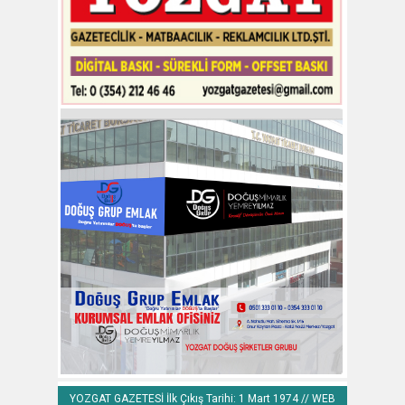
YOZGAT GAZETESİ İlk Çıkış Tarihi: 1 Mart 1974 // WEB