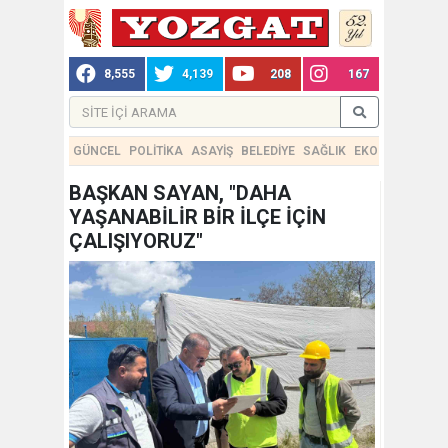
8,555
4,139
208
167
GÜNCEL
POLİTİKA
ASAYİŞ
BELEDİYE
SAĞLIK
EKONOMİ
TEKN
BAŞKAN SAYAN, "DAHA
YAŞANABİLİR BİR İLÇE İÇİN
ÇALIŞIYORUZ"