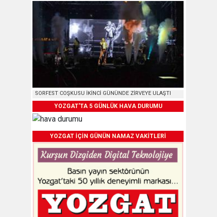
SORFEST COŞKUSU İKİNCİ GÜNÜNDE ZİRVEYE ULAŞTI
YOZGAT'TA 5 GÜNLÜK HAVA DURUMU
YOZGAT İÇİN GÜNÜN NAMAZ VAKİTLERİ