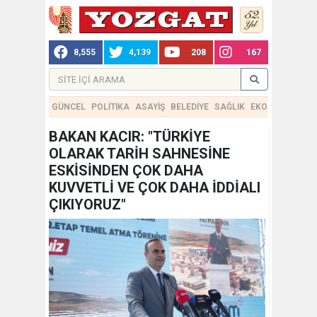
8,555
4,139
208
167
GÜNCEL
POLİTİKA
ASAYİŞ
BELEDİYE
SAĞLIK
EKONOMİ
TEKN
BAKAN KACIR: "TÜRKİYE
OLARAK TARİH SAHNESİNE
ESKİSİNDEN ÇOK DAHA
KUVVETLİ VE ÇOK DAHA İDDİALI
ÇIKIYORUZ"