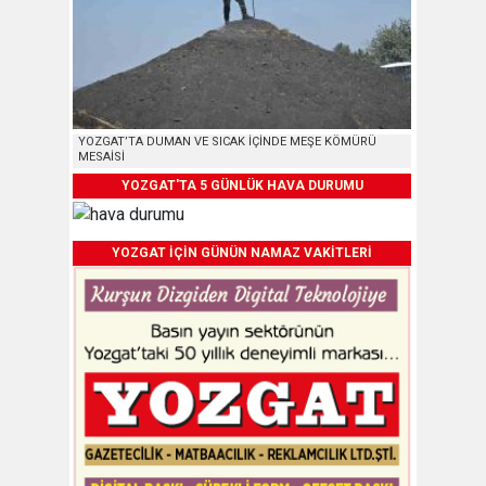
YOZGAT’TA DUMAN VE SICAK İÇİNDE MEŞE KÖMÜRÜ
MESAİSİ
YOZGAT'TA 5 GÜNLÜK HAVA DURUMU
YOZGAT İÇİN GÜNÜN NAMAZ VAKİTLERİ