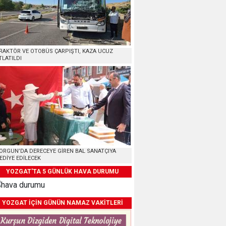
RAKTÖR VE OTOBÜS ÇARPIŞTI, KAZA UCUZ
TLATILDI
ORGUN’DA DERECEYE GİREN BAL SANATÇIYA
EDİYE EDİLECEK
YOZGAT'TA 5 GÜNLÜK HAVA DURUMU
YOZGAT İÇİN GÜNÜN NAMAZ VAKİTLERİ