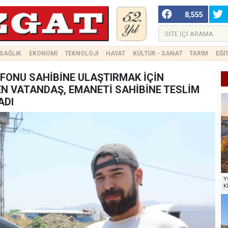
8,555
SAĞLIK
EKONOMİ
TEKNOLOJİ
HAYAT
KÜLTÜR - SANAT
TARIM
EĞİ
FONU SAHİBİNE ULAŞTIRMAK İÇİN
N VATANDAŞ, EMANETİ SAHİBİNE TESLİM
ADI
Y
K