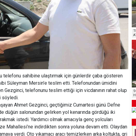
T
A
u telefonu sahibine ulaştırmak için günlerdir çaba gösteren
ibi Süleyman Mersin’e teslim etti. Telefonundan ümidini
Gezginci, telefonunu teslim ettiği için vicdanının rahat olup
S
H
i söyledi.
yaşayan Ahmet Gezginci, geçtiğimiz Cumartesi günü Defne
de düğün salonundan gelirken yol kenarında gördüğü iki
bırakmak istedi. Yardımcı olmak amacıyla genç yolcuları
ze Mahallesi’ne indirdikten sonra yoluna devam etti. Olaydan
kamaya verdi. Oto yıkamacı aracı temizlerken arka koltukta, gri