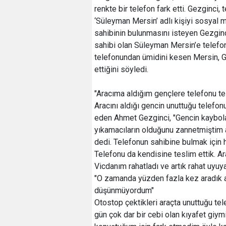
renkte bir telefon fark etti. Gezginci,
‘Süleyman Mersin’ adlı kişiyi sosyal
sahibinin bulunmasını isteyen Gezginc
sahibi olan Süleyman Mersin’e telefo
telefonundan ümidini kesen Mersin, Ge
ettiğini söyledi.
"Aracıma aldığım gençlere telefonu tes
Aracını aldığı gencin unuttuğu telefo
eden Ahmet Gezginci, "Gencin kaybol
yıkamacıların olduğunu zannetmiştim 
dedi. Telefonun sahibine bulmak için 
Telefonu da kendisine teslim ettik. Ar
Vicdanım rahatladı ve artık rahat uyuya
"O zamanda yüzden fazla kez aradık 
düşünmüyordum"
Otostop çektikleri araçta unuttuğu te
gün çok dar bir cebi olan kıyafet gi