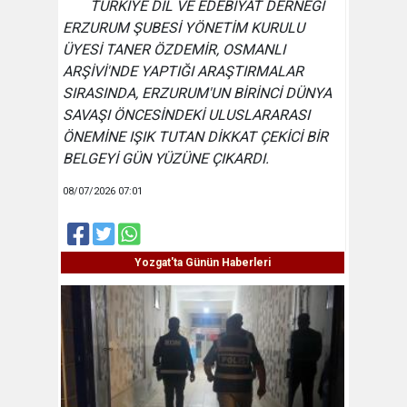
TÜRKİYE DİL VE EDEBİYAT DERNEĞİ
ERZURUM ŞUBESİ YÖNETİM KURULU
ÜYESİ TANER ÖZDEMİR, OSMANLI
ARŞİVİ'NDE YAPTIĞI ARAŞTIRMALAR
SIRASINDA, ERZURUM'UN BİRİNCİ DÜNYA
SAVAŞI ÖNCESİNDEKİ ULUSLARARASI
ÖNEMİNE IŞIK TUTAN DİKKAT ÇEKİCİ BİR
BELGEYİ GÜN YÜZÜNE ÇIKARDI.
08/07/2026 07:01
Yozgat'ta Günün Haberleri