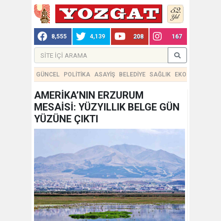
8,555
4,139
208
167
GÜNCEL
POLİTİKA
ASAYİŞ
BELEDİYE
SAĞLIK
EKONOMİ
TEKN
AMERİKA’NIN ERZURUM
MESAİSİ: YÜZYILLIK BELGE GÜN
YÜZÜNE ÇIKTI