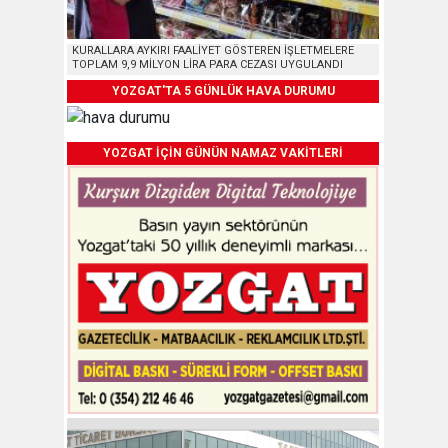
KURALLARA AYKIRI FAALİYET GÖSTEREN İŞLETMELERE
TOPLAM 9,9 MİLYON LİRA PARA CEZASI UYGULANDI
YOZGAT'TA 5 GÜNLÜK HAVA DURUMU
YOZGAT İÇİN GÜNÜN NAMAZ VAKİTLERİ