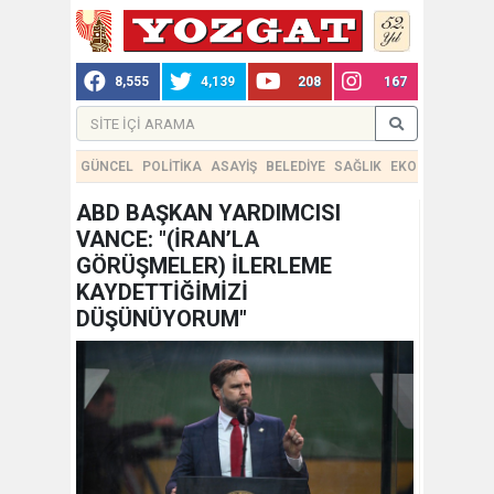
8,555
4,139
208
167
GÜNCEL
POLİTİKA
ASAYİŞ
BELEDİYE
SAĞLIK
EKONOMİ
TEKN
ABD BAŞKAN YARDIMCISI
VANCE: "(İRAN’LA
GÖRÜŞMELER) İLERLEME
KAYDETTİĞİMİZİ
DÜŞÜNÜYORUM"