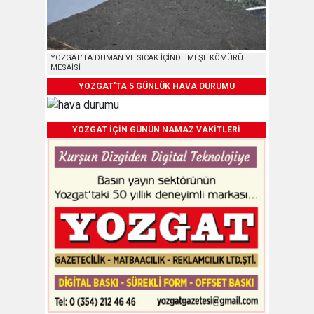
YOZGAT’TA DUMAN VE SICAK İÇİNDE MEŞE KÖMÜRÜ
MESAİSİ
YOZGAT'TA 5 GÜNLÜK HAVA DURUMU
YOZGAT İÇİN GÜNÜN NAMAZ VAKİTLERİ